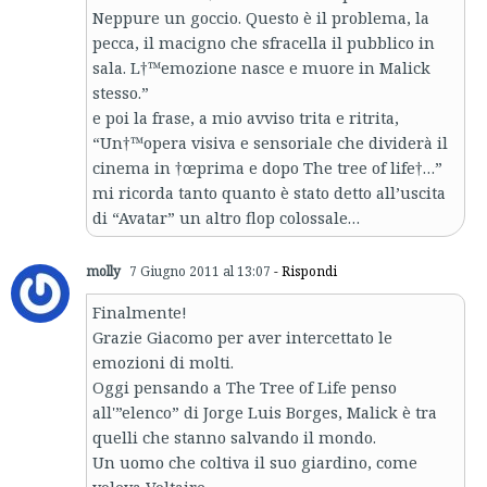
Neppure un goccio. Questo è il problema, la
pecca, il macigno che sfracella il pubblico in
sala. L†™emozione nasce e muore in Malick
stesso.”
e poi la frase, a mio avviso trita e ritrita,
“Un†™opera visiva e sensoriale che dividerà il
cinema in †œprima e dopo The tree of life†…”
mi ricorda tanto quanto è stato detto all’uscita
di “Avatar” un altro flop colossale…
molly
7 Giugno 2011 al 13:07
- Rispondi
Finalmente!
Grazie Giacomo per aver intercettato le
emozioni di molti.
Oggi pensando a The Tree of Life penso
all'”elenco” di Jorge Luis Borges, Malick è tra
quelli che stanno salvando il mondo.
Un uomo che coltiva il suo giardino, come