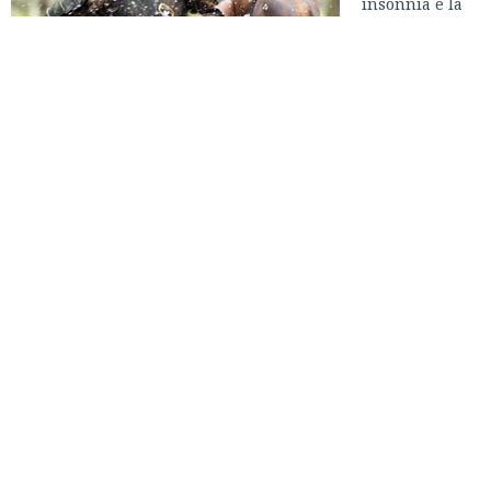
insonnia e la
mattina punta
la sveglia, ecco
IN ORARIO, la
guida ai film
da non
perdere in
onda sulle reti free in prima serata o, in casi estremi, in
seconda.
Because the night
…we sleep!
Lunedì 6 giugno
h 22.45 RAI MOVIE C’era una volta in Inghilterra, Shane
Meadows, 2002
Non il miglior Meadows (This is England, Dead Man’d Shoes)
ma uno spaccato Midlands dentro cui affacciarsi, almeno fino
al primo tempo.
Martedì 7 giugno