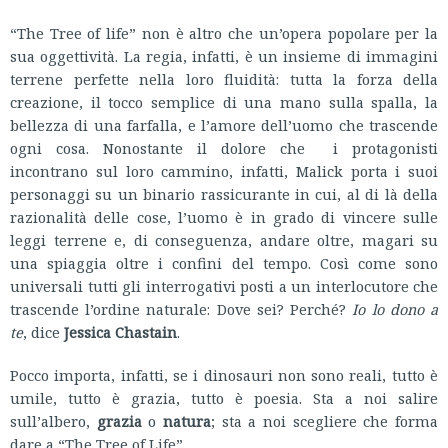
“The Tree of life” non è altro che un’opera popolare per la
sua oggettività. La regia, infatti, è un insieme di immagini
terrene perfette nella loro fluidità: tutta la forza della
creazione, il tocco semplice di una mano sulla spalla, la
bellezza di una farfalla, e l’amore dell’uomo che trascende
ogni cosa. Nonostante il dolore che i protagonisti
incontrano sul loro cammino, infatti, Malick porta i suoi
personaggi su un binario rassicurante in cui, al di là della
razionalità delle cose, l’uomo è in grado di vincere sulle
leggi terrene e, di conseguenza, andare oltre, magari su
una spiaggia oltre i confini del tempo. Così come sono
universali tutti gli interrogativi posti a un interlocutore che
trascende l’ordine naturale: Dove sei? Perché?
Io lo dono a
te
, dice
Jessica Chastain
.
Pocco importa, infatti, se i dinosauri non sono reali, tutto è
umile, tutto è grazia, tutto è poesia. Sta a noi salire
sull’albero,
grazia
o
natura
; sta a noi scegliere che forma
dare a “The Tree of Life”.