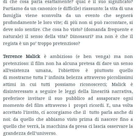
di che cosa parla esattamente? qual è il suo significato?
Partiamo da un canonico (e difficile) riassunto: la vita di una
famiglia viene sconvolta da un evento che segnerà
profondamente le loro vite; di più non si può raccontare, si
deve solo sentire. Che cosa ho visto? (domanda frequente e
naturale) il senso della vita? Dinosauri? ma non è che il
regista è un po’ troppo pretenzioso?
Terrence Malick
è ambizioso (e ben venga) ma non
pretenzioso: il film non ha alcuna pretesa di dare un senso
all’esistenza umana, l’obiettivo è piuttosto quello
di mostrarne tutta l’ infinita belezza attraverso piccolissimi
attimi in cui tutti possiamo riconoscerci; Malick è
disinteressato a seguire le leggi della linearità narrativa,
preferisce invitare il suo pubblico ad assaporare ogni
momento del film attraverso i propri ricordi. E, una volta
accettato l’invito, ci accorgiamo che il tutto parla anche di
noi: da quello che abbiamo visto prima di nascere fino a
quello che verrà, la macchina da presa ci lascia osservare la
grandezza dell’universo.