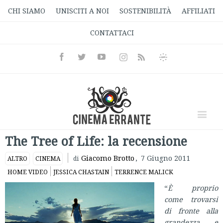
CHI SIAMO
UNISCITI A NOI
SOSTENIBILITÀ
AFFILIATI
CONTATTACI
Facebook
Twitter
Youtube
Instagram
Informativa
Rss
Privacy
The Tree of Life: la recensione
Giacomo Brotto
,
7 Giugno 2011
ALTRO
CINEMA
di
HOME VIDEO
JESSICA CHASTAIN
TERRENCE MALICK
“
È proprio
come trovarsi
di fronte alla
grandezza e