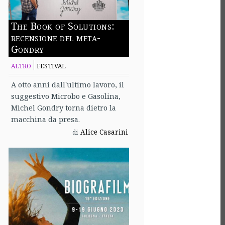
The Book of Solutions:
recensione del meta-
Gondry
ALTRO
FESTIVAL
A otto anni dall'ultimo lavoro, il
suggestivo Microbo e Gasolina,
Michel Gondry torna dietro la
macchina da presa.
Alice Casarini
di