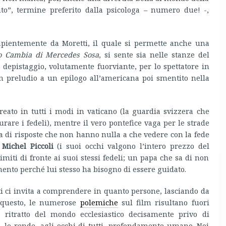
nto”, termine preferito dalla psicologa – numero due! -,
sapientemente da Moretti, il quale si permette anche una
o Cambia di Mercedes Sosa
, si sente sia nelle stanze del
 depistaggio, volutamente fuorviante, per lo spettatore in
un preludio a un epilogo all’americana poi smentito nella
reato in tutti i modi in vaticano (la guardia svizzera che
are i fedeli), mentre il vero pontefice vaga per le strade
a di risposte che non hanno nulla a che vedere con la fede
.
Michel Piccoli
(i suoi occhi valgono l’intero prezzo del
miti di fronte ai suoi stessi fedeli; un papa che sa di non
mento perché lui stesso ha bisogno di essere guidato.
i ci invita a comprendere in quanto persone, lasciando da
r questo, le numerose
polemiche
sul film risultano fuori
un ritratto del mondo ecclesiastico decisamente privo di
, lo rende, agli occhi di tutti, profondamente umano. Noi