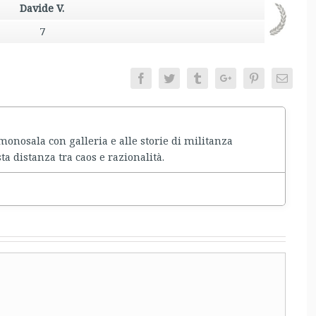
Davide V.
7
Facebook
Twitter
Tumblr
Google+
Pinterest
Email
nosala con galleria e alle storie di militanza
ta distanza tra caos e razionalità.