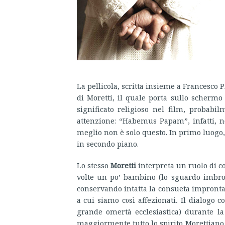
La pellicola, scritta insieme a Francesco 
di Moretti, il quale porta sullo schermo
significato religioso nel film, probabi
attenzione: “Habemus Papam”, infatti, 
meglio non è solo questo. In primo luogo, i
in secondo piano.
Lo stesso
Moretti
interpreta un ruolo di c
volte un po’ bambino (lo sguardo imbron
conservando intatta la consueta impronta
a cui siamo così affezionati
.
Il dialogo c
grande omertà ecclesiastica) durante la
maggiormente tutto lo spirito Morettiano