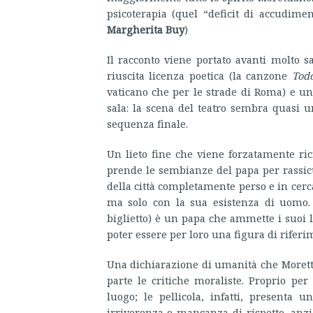
psicoterapia (quel “deficit di accudime
Margherita Buy
)
Il racconto viene portato avanti molto 
riuscita licenza poetica (la canzone
Tod
vaticano che per le strade di Roma) e un
sala: la scena del teatro sembra quasi 
sequenza finale.
Un lieto fine che viene forzatamente ric
prende le sembianze del papa per rassicur
della città completamente perso e in cerc
ma solo con la sua esistenza di uomo
biglietto) è un papa che ammette i suoi li
poter essere per loro una figura di riferi
Una dichiarazione di umanità che Morett
parte le critiche moraliste. Proprio pe
luogo; le pellicola, infatti, presenta 
irriverenza o mancanza di rispetto, anzi