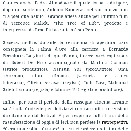
Cannes anche Pedro Almodovar il quale torna a dirigere,
dopo un ventennio, Antonio Banderas nel suo nuovo film
“La piel que habito”. Grande attesa anche per l’ultimo film
di Terrence Malick, “The Tree of Life”,
prodotto e
interpretato da Brad Pitt accanto a Sean Penn.
Stasera, inoltre, durante la cerimonia di apertura, sarà
consegnata la Palma d’Oro alla carriera a
Bernardo
Bertolucci.
La giuria di quest’anno, invece, sarà capitanata
da Robert De Niro accompagnato da Martina Gusman
(attrice produttrice), Nansun Shi
(produttrice), Uma
Thurman, Linn Ullmann (scrittrice e critica
letteraria), Olivier Assayas (regista), Jude Law, Mahamat
Saleh Haroun (regista) e Johnnie To (regista e produttore).
Infine, per tutto il periodo della rassegna Cinema Errante
sarà sulla Croisette per deliziarvi con racconti e recensioni
direttamente dal festival. E per respirare tutta l’aria della
manifestazione di oggi e di ieri, non perdete la
retrospettiva
“C’era una volta… Cannes” in cui ricorderemo i film delle