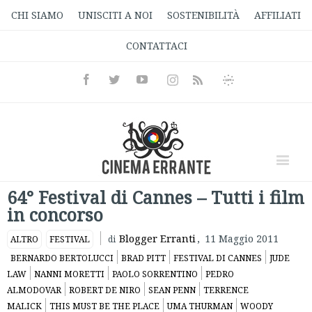
CHI SIAMO
UNISCITI A NOI
SOSTENIBILITÀ
AFFILIATI
CONTATTACI
Facebook
Twitter
Youtube
Instagram
Informativa
Rss
Privacy
64° Festival di Cannes – Tutti i film
in concorso
Blogger Erranti
,
11 Maggio 2011
ALTRO
FESTIVAL
di
BERNARDO BERTOLUCCI
BRAD PITT
FESTIVAL DI CANNES
JUDE
LAW
NANNI MORETTI
PAOLO SORRENTINO
PEDRO
ALMODOVAR
ROBERT DE NIRO
SEAN PENN
TERRENCE
MALICK
THIS MUST BE THE PLACE
UMA THURMAN
WOODY