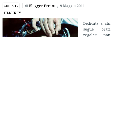
Blogger Erranti
,
9 Maggio 2011
GUIDA TV
di
FILM IN TV
Dedicata a chi
segue orari
regolari, non
soffre di
insonnia e la
mattina punta
la sveglia, ecco
IN ORARIO, la
guida ai film
da non
perdere in
onda sulle reti free in prima serata o, in casi estremi, in
seconda.
Because the night
…we sleep!
Lunedì 9 maggio