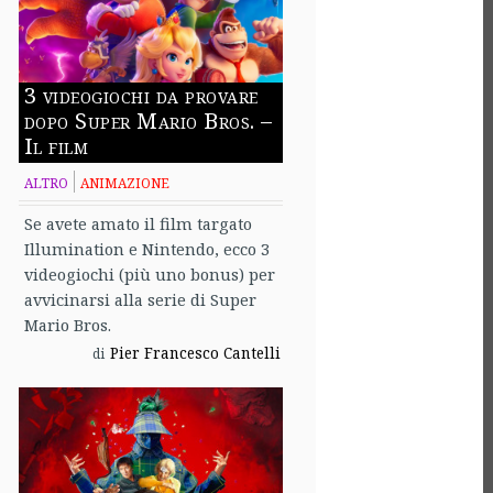
3 videogiochi da provare
dopo Super Mario Bros. –
Il film
ALTRO
ANIMAZIONE
Se avete amato il film targato
Illumination e Nintendo, ecco 3
videogiochi (più uno bonus) per
avvicinarsi alla serie di Super
Mario Bros.
Pier Francesco Cantelli
di