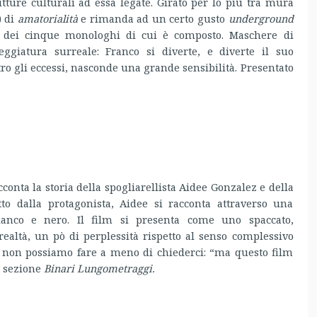
rutture culturali ad essa legate. Girato per lo più tra mura
) di
amatorialità
e rimanda ad un certo gusto
underground
o dei cinque monologhi di cui è composto. Maschere di
eggiatura surreale: Franco si diverte, e diverte il suo
ro gli eccessi, nasconde una grande sensibilità. Presentato
onta la storia della spogliarellista Aidee Gonzalez e della
to dalla protagonista, Aidee si racconta attraverso una
ianco e nero. Il film si presenta come uno spaccato,
realtà, un pò di perplessità rispetto al senso complessivo
ne, non possiamo fare a meno di chiederci: “ma questo film
a sezione
Binari Lungometraggi.