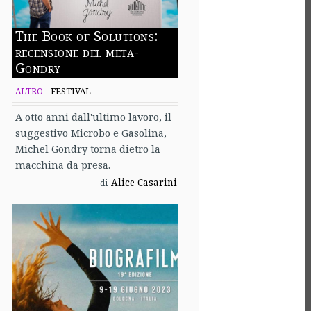
The Book of Solutions:
recensione del meta-
Gondry
ALTRO
FESTIVAL
A otto anni dall'ultimo lavoro, il
suggestivo Microbo e Gasolina,
Michel Gondry torna dietro la
macchina da presa.
Alice Casarini
di