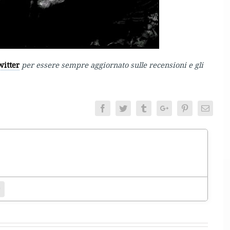
witter
per essere sempre aggiornato sulle recensioni e gli
Facebook
Twitter
Tumblr
Google+
Pinterest
Email
entamento.
bsite