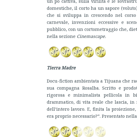
un pò cattiva, sulla virilità e le sovrast
domestiche, il corto ha un sapore (voluto
che si sviluppa in crescendo nel cors
carnevale, invenzioni eccessive e scen
pubblico, con un cortometraggio che, diet
nella sezione
Cinemascape.
Tierra Madre
Docu-fiction ambientata a Tijuana che racc
sua compagna Rosalba. Scritto e prodot
rigorosa e minimalista pellicola in b
drammatico, di vita reale che lascia, in 
dell’intero lavoro. E, finita la proiezio
era proprio necessario?”. Presentato nell