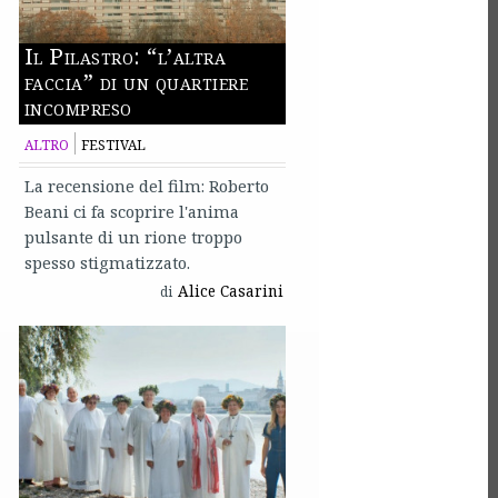
Il Pilastro: “l’altra
faccia” di un quartiere
incompreso
ALTRO
FESTIVAL
La recensione del film: Roberto
Beani ci fa scoprire l'anima
pulsante di un rione troppo
spesso stigmatizzato.
Alice Casarini
di