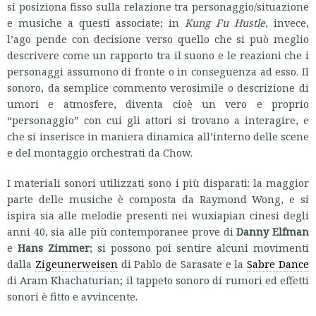
si posiziona fisso sulla relazione tra personaggio/situazione
e musiche a questi associate; in
Kung Fu Hustle
, invece,
l’ago pende con decisione verso quello che si può meglio
descrivere come un rapporto tra il suono e le reazioni che i
personaggi assumono di fronte o in conseguenza ad esso. Il
sonoro, da semplice commento verosimile o descrizione di
umori e atmosfere, diventa cioè un vero e proprio
“personaggio” con cui gli attori si trovano a interagire, e
che si inserisce in maniera dinamica all’interno delle scene
e del montaggio orchestrati da Chow.
I materiali sonori utilizzati sono i più disparati: la maggior
parte delle musiche è composta da Raymond Wong, e si
ispira sia alle melodie presenti nei wuxiapian cinesi degli
anni 40, sia alle più contemporanee prove di
Danny Elfman
e
Hans Zimmer
; si possono poi sentire alcuni movimenti
dalla
Zigeunerweisen
di Pablo de Sarasate e la
Sabre Dance
di Aram Khachaturian; il tappeto sonoro di rumori ed effetti
sonori è fitto e avvincente.