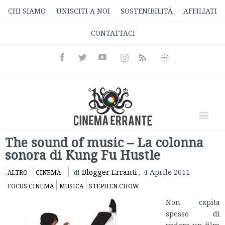
CHI SIAMO
UNISCITI A NOI
SOSTENIBILITÀ
AFFILIATI
CONTATTACI
Facebook
Twitter
Youtube
Instagram
Informativa
Rss
Privacy
The sound of music – La colonna
sonora di Kung Fu Hustle
Blogger Erranti
,
4 Aprile 2011
ALTRO
CINEMA
di
FOCUS CINEMA
MUSICA
STEPHEN CHOW
Non capita
spesso di