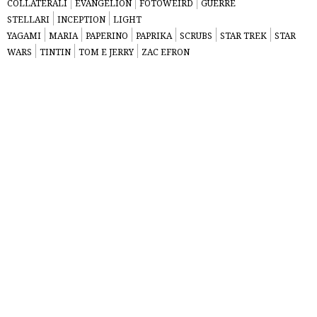
COLLATERALI
EVANGELION
FOTOWEIRD
GUERRE
STELLARI
INCEPTION
LIGHT
YAGAMI
MARIA
PAPERINO
PAPRIKA
SCRUBS
STAR TREK
STAR
WARS
TINTIN
TOM E JERRY
ZAC EFRON
Le immagini
più bizzarre
della
settimana –
ogni
settimana.
Buon week-
end.
I Blogger
Erranti
[Mostra slideshow]