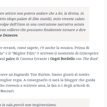
e attrice non poteva andare che a lei, la divina, in
to (dopo palate di film inutili), mito vivente calato
volpe dell’Ozon in una costruzione narrativa astuta
gran sollievo che possiamo finalmente tornare a dire
ne Deneuve
.
ger erranti, come sapete, c’è anche la musica. Prima di
ia” e il “Miglior Film” è arrivato il momento di (ri)scoprire
 sul
palco
di Cinema Errante i
Gogol Bordello
con
The Roof
ssere un bugiardo
. Tim Burton. Siamo giunti al nostro
iglior regia. A consegnarlo ci sarà la blogger che guida
he rovescio a scrivere ama, la fan n.1 degli articoli di
 Nazzari.
 in sala perciò non tergiversiamo.