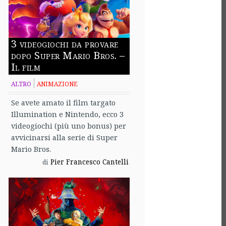
3 videogiochi da provare
dopo Super Mario Bros. –
Il film
ALTRO
ANIMAZIONE
Se avete amato il film targato
Illumination e Nintendo, ecco 3
videogiochi (più uno bonus) per
avvicinarsi alla serie di Super
Mario Bros.
Pier Francesco Cantelli
di