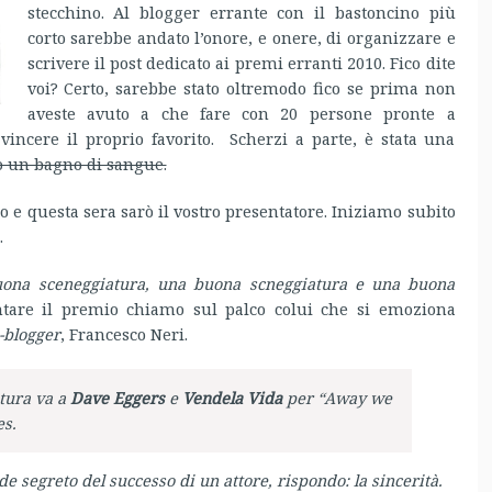
stecchino. Al blogger errante con il bastoncino più
corto sarebbe andato l’onore, e onere, di organizzare e
scrivere il post dedicato ai premi erranti 2010. Fico dite
voi? Certo, sarebbe stato oltremodo fico se prima non
aveste avuto a che fare con 20 persone pronte a
vincere il proprio favorito. Scherzi a parte, è stata una
to un bagno di sangue.
 e questa sera sarò il vostro presentatore. Iniziamo subito
…
uona sceneggiatura, una buona scneggiatura e una buona
tare il premio chiamo sul palco colui che si emoziona
-blogger
, Francesco Neri.
atura va a
Dave Eggers
e
Vendela Vida
per “Away we
s.
e segreto del successo di un attore, rispondo: la sincerità.