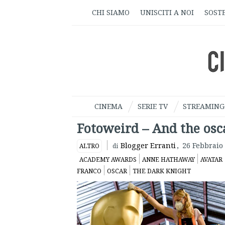
CHI SIAMO
UNISCITI A NOI
SOSTE
CINEMA
SERIE TV
STREAMING
Fotoweird – And the osc
Blogger Erranti
,
26 Febbraio
ALTRO
di
ACADEMY AWARDS
ANNE HATHAWAY
AVATAR
FRANCO
OSCAR
THE DARK KNIGHT