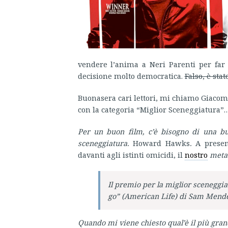
vendere l’anima a Neri Parenti per far 
decisione molto democratica.
Falso, è sta
Buonasera cari lettori, mi chiamo Giacomo
con la categoria “Miglior Sceneggiatura”
Per un buon film, c’è bisogno di una b
sceneggiatura.
Howard Hawks
.
A presen
davanti agli istinti omicidi, il
nostro
meta
Il premio per la miglior sceneggi
go” (American Life) di Sam Mende
Quando mi viene chiesto qual’è il più grand