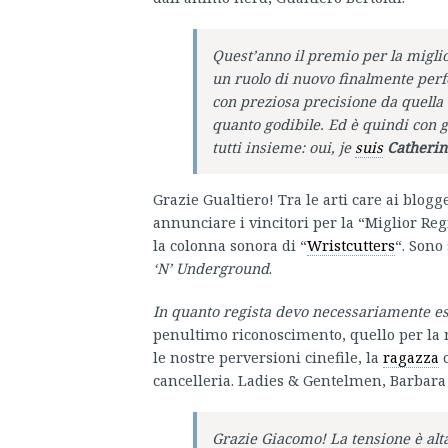
Quest’anno il premio per la miglior
un ruolo di nuovo finalmente perfet
con preziosa precisione da quella 
quanto godibile. Ed è quindi con 
tutti insieme: oui, je
suis
Catheri
Grazie Gualtiero! Tra le arti care ai blog
annunciare i vincitori per la “Miglior Reg
la colonna sonora di “
Wristcutters
“. Sono
‘N’ Underground
.
In quanto regista devo necessariamente e
penultimo riconoscimento, quello per la m
le nostre perversioni cinefile, la
ragazza
c
cancelleria. Ladies & Gentelmen, Barbara
Grazie Giacomo! La tensione è alta