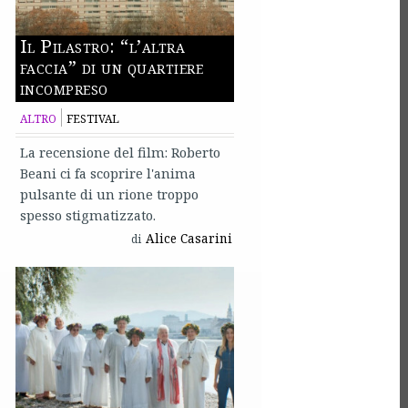
Il Pilastro: “l’altra
faccia” di un quartiere
incompreso
ALTRO
FESTIVAL
La recensione del film: Roberto
Beani ci fa scoprire l'anima
pulsante di un rione troppo
spesso stigmatizzato.
Alice Casarini
di