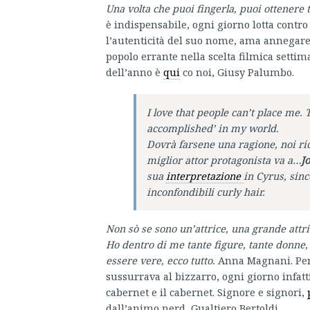
Una volta che puoi fingerla, puoi ottenere 
è indispensabile, ogni giorno lotta contro
l’autenticità del suo nome, ama annegare 
popolo errante nella scelta filmica settim
dell’anno è
qui
co noi, Giusy Palumbo.
I love that people can’t place me
accomplished’ in my world.
Dovrà farsene una ragione, noi ri
miglior attor protagonista va a…
Jo
sua
interpretazione
in Cyrus, sin
inconfondibili
curly hair
.
Non sò se sono un’attrice, una grande attri
Ho dentro di me tante figure, tante donne,
essere vere, ecco tutto.
Anna Magnani. Per 
sussurrava al bizzarro, ogni giorno infatti
cabernet e il cabernet. Signore e signori,
dall’animo nerd, Gualtiero Bertoldi.