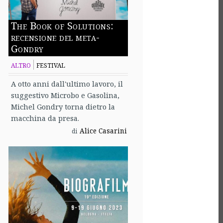
The Book of Solutions:
recensione del meta-
Gondry
ALTRO
FESTIVAL
A otto anni dall'ultimo lavoro, il
suggestivo Microbo e Gasolina,
Michel Gondry torna dietro la
macchina da presa.
Alice Casarini
di