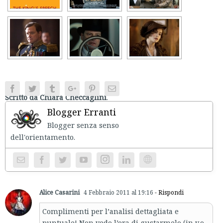
Facebook
Twitter
Tumblr
Google+
Pinterest
Email
Scritto da Chiara Checcaglini
.
Blogger Erranti
Blogger senza senso
dell'orientament
Instagram
Website
Alice Casarini
4 Febbraio 2011 al 19:16
- Rispondi
Complimenti per l’analisi dettagliata e
puntuale! Non vedo l’ora di gustarmelo (in v.o.