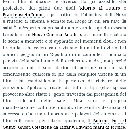
Per i film il discorso è diverso. Ho già assistito alla
proiezione dei primi due titoli (
Ritorno al Futuro
e
Frankenstein Junior
) e posso dire che l’obbiettivo della Nexo
è riuscito: il cinema è tornato nel luogo in cui era nato:
la
sala
! È un’esperienza probabilmente simile a quella evocata
tanto bene in
Nuovo Cinema Paradiso
, in cui molti recitano
le scene a memoria e si applaude nei momenti clou, e non
ha nulla a che vedere con la visione di un film in vhs o dvd
o ancor peggio in un 13pollici di un computer – non solo
per via della sala buia e dello schermo-madre, ma perché
accanto a noi ci sono decine di persone con cui stai
condividendo qualcosa di più della semplice visione di un
film: stai condividendo l’esperienza di rivivere delle
emozioni. Applausi, risate di tutti i tipi (che spesso
provocano altre risate!) , gente travestita dai protagonisti dei
film, sold-out nelle sale… Una vera e propria
manifestazione culturale, quindi, che sembra destinata al
successo e che ruota intorno ai capolavori del cinema e ai
film cult, come, per citarne qualcuno
,
Il Padrino
,
Forrest
Gump
,
Ghost
,
Colazione da Tiffany
,
Edward mani di forbice
,