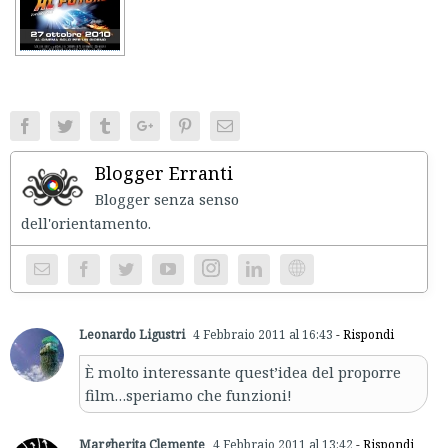
Facebook
Twitter
Tumblr
Google+
Pinterest
Email
Blogger Erranti
Blogger senza senso
dell'orientament
Instagram
Website
Leonardo Ligustri
4 Febbraio 2011 al 16:43
- Rispondi
È molto interessante quest’idea del proporre
film…speriamo che funzioni!
Margherita Clemente
4 Febbraio 2011 al 13:42
- Rispondi