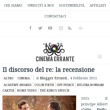
CHI SIAMO
UNISCITI A NOI
SOSTENIBILITÀ
AFFILIATI
CONTATTACI
Facebook
Twitter
Youtube
Instagram
Informativa
Rss
Privacy
Il discorso del re: la recensione
Blogger Erranti
,
4 Febbraio 2011
ALTRO
CINEMA
di
ACADEMY AWARDS
COLIN FIRTH
GUY PIERCE
HELENA BONHAM
CARTER
HOME VIDEO
THE KING'S SPEECH
1925. Il
principe Albert
(
Colin Firth
),