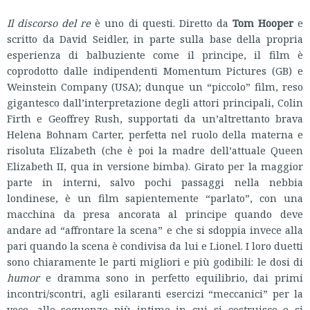
Il discorso del re
è uno di questi. Diretto da
Tom Hooper
e
scritto da David Seidler, in parte sulla base della propria
esperienza di balbuziente come il principe, il film è
coprodotto dalle indipendenti Momentum Pictures (GB) e
Weinstein Company (USA); dunque un “piccolo” film, reso
gigantesco dall’interpretazione degli attori principali, Colin
Firth e Geoffrey Rush, supportati da un’altrettanto brava
Helena Bohnam Carter, perfetta nel ruolo della materna e
risoluta Elizabeth (che è poi la madre dell’attuale Queen
Elizabeth II, qua in versione bimba). Girato per la maggior
parte in interni, salvo pochi passaggi nella nebbia
londinese, è un film sapientemente “parlato”, con una
macchina da presa ancorata al principe quando deve
andare ad “affrontare la scena” e che si sdoppia invece alla
pari quando la scena è condivisa da lui e Lionel. I loro duetti
sono chiaramente le parti migliori e più godibili: le dosi di
humor
e dramma sono in perfetto equilibrio, dai primi
incontri/scontri, agli esilaranti esercizi “meccanici” per la
voce, alle sequenze più intime in cui si costruisce e si