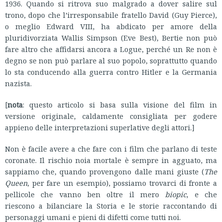
1936. Quando si ritrova suo malgrado a dover salire sul
trono, dopo che l’irresponsabile fratello David (Guy Pierce),
o meglio Edward VIII, ha abdicato per amore della
pluridivorziata Wallis Simpson (Eve Best), Bertie non può
fare altro che affidarsi ancora a Logue, perché un Re non è
degno se non può parlare al suo popolo, soprattutto quando
lo sta conducendo alla guerra contro Hitler e la Germania
nazista.
[
nota
: questo articolo si basa sulla visione del film in
versione originale, caldamente consigliata per godere
appieno delle interpretazioni superlative degli attori.]
Non è facile avere a che fare con i film che parlano di teste
coronate. Il rischio noia mortale è sempre in agguato, ma
sappiamo che, quando provengono dalle mani giuste (
The
Queen
, per fare un esempio), possiamo trovarci di fronte a
pellicole che vanno ben oltre il mero
biopic
, e che
riescono a bilanciare la Storia e le storie raccontando di
personaggi umani e pieni di difetti come tutti noi.