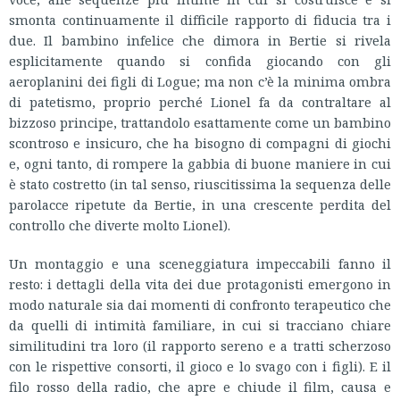
smonta continuamente il difficile rapporto di fiducia tra i
due. Il bambino infelice che dimora in Bertie si rivela
esplicitamente quando si confida giocando con gli
aeroplanini dei figli di Logue; ma non c’è la minima ombra
di patetismo, proprio perché Lionel fa da contraltare al
bizzoso principe, trattandolo esattamente come un bambino
scontroso e insicuro, che ha bisogno di compagni di giochi
e, ogni tanto, di rompere la gabbia di buone maniere in cui
è stato costretto (in tal senso, riuscitissima la sequenza delle
parolacce ripetute da Bertie, in una crescente perdita del
controllo che diverte molto Lionel).
Un montaggio e una sceneggiatura impeccabili fanno il
resto: i dettagli della vita dei due protagonisti emergono in
modo naturale sia dai momenti di confronto terapeutico che
da quelli di intimità familiare, in cui si tracciano chiare
similitudini tra loro (il rapporto sereno e a tratti scherzoso
con le rispettive consorti, il gioco e lo svago con i figli). E il
filo rosso della radio, che apre e chiude il film, causa e