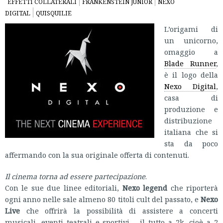
EFFETTI COLLATERALI
FRANKENSTEIN JUNIOR
NEXO
DIGITAL
QUISQUILIE
L’origami di
un unicorno,
omaggio a
Blade Runner
,
è il logo della
Nexo Digital
,
casa di
produzione e
distribuzione
italiana che si
sta da poco
affermando con la sua originale offerta di contenuti.
Il cinema torna ad essere partecipazione
.
Con le sue due linee editoriali,
Nexo legend
che riporterà
ogni anno nelle sale almeno 80 titoli cult del passato, e
Nexo
Live
che offrirà la possibilità di assistere a concerti
musicali, eventi teatrali e sportivi – il tutto a 2k, cioè a 2