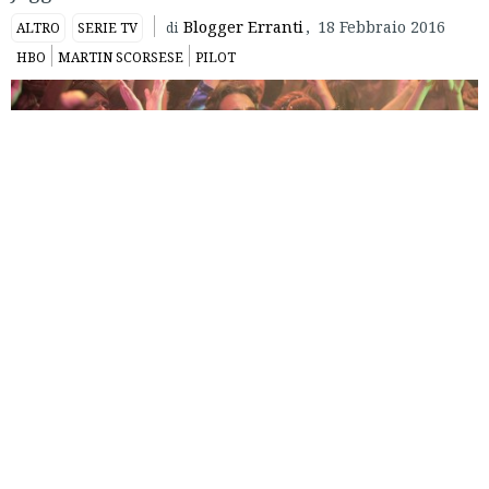
Blogger Erranti
,
18 Febbraio 2016
ALTRO
SERIE TV
di
HBO
MARTIN SCORSESE
PILOT
Un taxi attraversa New York in una notte degli anni ’70 e le
luci sfumate della città scorrono sul parabrezza, mentre
poco distante un idrante fuori controllo allaga la strada.
Fuori controllo come il passeggero del taxi che non è Travis
Bickle, bensì il produttore discografico Richie Finestra,
protagonista della nuova serie targata
HBO
il cui pilot,
diretto da
Martin Scorsese
, è stato trasmesso domenica notte
su Sky Atlantic in contemporanea con gli Stati Uniti.
Un
primo episodio
che assomiglia tanto a un
lungometraggio sia per la durata, 120 minuti, che per la