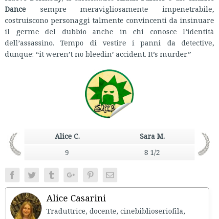
Dance
sempre meravigliosamente impenetrabile,
costruiscono personaggi talmente convincenti da insinuare
il germe del dubbio anche in chi conosce l’identità
dell’assassino. Tempo di vestire i panni da detective,
dunque: “it weren’t no bleedin’ accident. It’s murder.”
Alice C.
Sara M.
9
8 1/2
Facebook
Twitter
Tumblr
Google+
Pinterest
Email
Alice Casarini
Traduttrice, docente, cinebiblioseriofila,