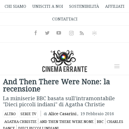
CHI SIAMO
UNISCITI A NOI
SOSTENIBILITÀ
AFFILIATI
CONTATTACI
Facebook
Twitter
Youtube
Instagram
Informativa
Rss
Privacy
And Then There Were None: la
recensione
La miniserie BBC basata sull'intramontabile
"Dieci piccoli indiani" di Agatha Christie
Alice Casarini
,
19 Febbraio 2016
ALTRO
SERIE TV
di
AGATHA CHRISTIE
AND THEN THERE WERE NONE
BBC
CHARLES
DANCE
DIECI PICCOLI INDIANI