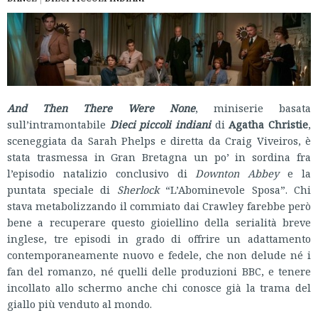
And Then There Were None
, miniserie basata
sull’intramontabile
Dieci piccoli indiani
di
Agatha Christie
,
sceneggiata da Sarah Phelps e diretta da Craig Viveiros, è
stata trasmessa in Gran Bretagna un po’ in sordina fra
l’episodio natalizio conclusivo di
Downton Abbey
e la
puntata speciale di
Sherlock
“L’Abominevole Sposa”. Chi
stava metabolizzando il commiato dai Crawley farebbe però
bene a recuperare questo gioiellino della serialità breve
inglese, tre episodi in grado di offrire un adattamento
contemporaneamente nuovo e fedele, che non delude né i
fan del romanzo, né quelli delle produzioni BBC, e tenere
incollato allo schermo anche chi conosce già la trama del
giallo più venduto al mondo.