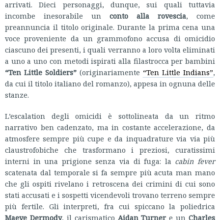
arrivati. Dieci personaggi, dunque, sui quali tuttavia
incombe inesorabile un
conto alla rovescia
, come
preannuncia il titolo originale. Durante la prima cena una
voce proveniente da un grammofono accusa di omicidio
ciascuno dei presenti, i quali verranno a loro volta eliminati
a uno a uno con metodi ispirati alla filastrocca per bambini
“Ten Little Soldiers”
(originariamente
“Ten Little Indians”
,
da cui il titolo italiano del romanzo), appesa in ognuna delle
stanze.
L’escalation degli omicidi è sottolineata da un ritmo
narrativo ben cadenzato, ma in costante accelerazione, da
atmosfere sempre più cupe e da inquadrature via via più
claustrofobiche che trasformano i preziosi, curatissimi
interni in una prigione senza via di fuga: la
cabin fever
scatenata dal temporale si fa sempre più acuta man mano
che gli ospiti rivelano i retroscena dei crimini di cui sono
stati accusati e i sospetti vicendevoli trovano terreno sempre
più fertile. Gli interpreti, fra cui spiccano la poliedrica
Maeve Dermody
, il carismatico
Aidan Turner
e un
Charles