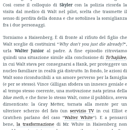
Così come il colloquio di
Skyler
con la polizia ricorda la
visita dal medico di Walt nel pilot, scelta che trasmette il
senso di perdita della donna e che sottolinea la somiglianza
fra i due personaggi.
Torniamo a Haisenberg. È di fronte al rifiuto del figlio che
Walt sceglie di costituirsi “
Why don’t you just die already?
“,
urla
Walter Junior
al padre. A fine episodio ritroviamo
quindi una situazione simile alla conclusione di
To’hajiilee
,
in cui Walt stava per consegnarsi a Hank, per proteggere un
nucleo familiare in realtà già distrutto. In fondo, le azioni di
Walt sono riconducibili a un amore perverso per la famiglia
(e per se stesso). Vince Gilligan sfodera un innesco geniale e
al tempo stesso coerente, una motivazione nata prima della
blue meth
, e che forse lo stesso Walt, come il pubblico, aveva
dimenticato: la Gray Metter, tornata alla mente per un
ulteriore scherzo del fato (un
servizio TV
in cui Elliot e
Gratchen parlano del caso “
Walter White
“). E a pensarci
bene,
la trasformazione
di Mr. White in Haisenberg non