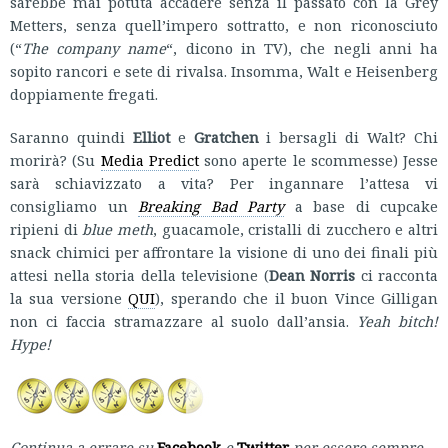
sarebbe mai potuta accadere senza il passato con la Grey
Metters, senza quell’impero sottratto, e non riconosciuto
(“
The company name
“, dicono in TV), che negli anni ha
sopito rancori e sete di rivalsa. Insomma, Walt e Heisenberg
doppiamente fregati.
Saranno quindi
Elliot
e
Gratchen
i bersagli di Walt? Chi
morirà? (Su
Media Predict
sono aperte le scommesse) Jesse
sarà schiavizzato a vita? Per ingannare l’attesa vi
consigliamo un
Breaking Bad Party
a base di cupcake
ripieni di
blue meth
, guacamole, cristalli di zucchero e altri
snack chimici per affrontare la visione di uno dei finali più
attesi nella storia della televisione (
Dean Norris
ci racconta
la sua versione
QUI
), sperando che il buon Vince Gilligan
non ci faccia stramazzare al suolo dall’ansia.
Yeah bitch!
Hype!
Continua a errare su
Facebook
e
Twitter
per essere sempre