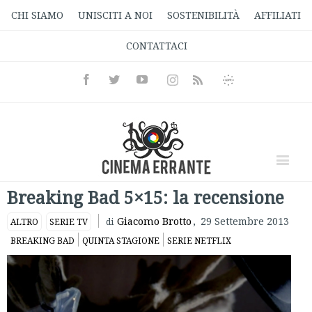
CHI SIAMO
UNISCITI A NOI
SOSTENIBILITÀ
AFFILIATI
CONTATTACI
Facebook
Twitter
Youtube
Instagram
Informativa
Rss
Privacy
Breaking Bad 5×15: la recensione
Giacomo Brotto
,
29 Settembre 2013
ALTRO
SERIE TV
di
BREAKING BAD
QUINTA STAGIONE
SERIE NETFLIX