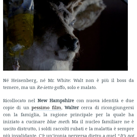
Né Heisenberg, né Mr. White: Walt non è più il boss da
temere, ma un
Re-ietto
goffo, solo e malato.
Ricollocato nel
New Hampshire
con nuova identità e due
copie di un
pessimo film
,
Walter
cerca di ricongiungersi
con la famiglia, la ragione principale per la quale ha
iniziato a cucinare
blue meth
. Ma il nucleo familiare ne è
uscito distrutto, i soldi raccolti rubati e la malattia è sempre
più invalidante. C’è un’ironia perversa dietro a quel “
It’s not