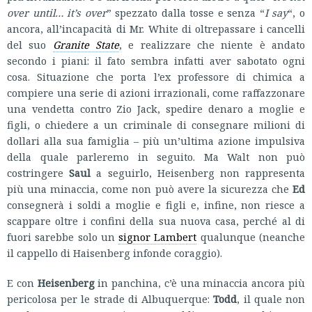
over until… it’s over
” spezzato dalla tosse e senza “
I say
“, o
ancora, all’incapacità di Mr. White di oltrepassare i cancelli
del suo
Granite State
, e realizzare che niente è andato
secondo i piani: il fato sembra infatti aver sabotato ogni
cosa. Situazione che porta l’ex professore di chimica a
compiere una serie di azioni irrazionali, come raffazzonare
una vendetta contro Zio Jack, spedire denaro a moglie e
figli, o chiedere a un criminale di consegnare milioni di
dollari alla sua famiglia – più un’ultima azione impulsiva
della quale parleremo in seguito. Ma Walt non può
costringere
Saul
a seguirlo, Heisenberg non rappresenta
più una minaccia, come non può avere la sicurezza che
Ed
consegnerà i soldi a moglie e figli e, infine, non riesce a
scappare oltre i confini della sua nuova casa, perché al di
fuori sarebbe solo un
signor Lambert
qualunque (neanche
il cappello di Haisenberg infonde coraggio).
E con
Heisenberg
in panchina, c’è una minaccia ancora più
pericolosa per le strade di Albuquerque:
Todd
, il quale non