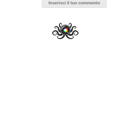
The Good Wife – Stagione 4: la
recensione
Sara Mazzoni
,
29 Settembre 2013
ALTRO
SERIE TV
di
CBS
JULIANNA MARGULIES
SERIE NETFLIX
THE GOOD WIFE