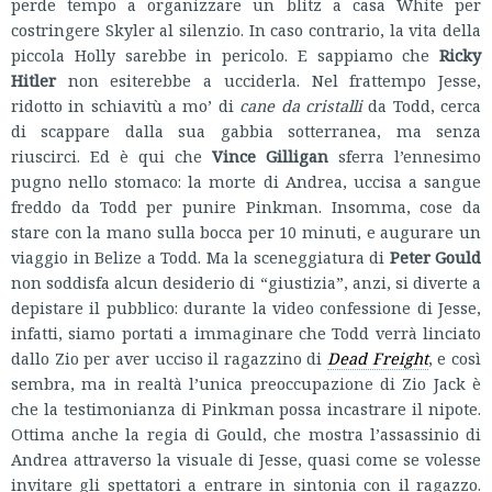
perde tempo a organizzare un blitz a casa White per
costringere Skyler al silenzio. In caso contrario, la vita della
piccola Holly sarebbe in pericolo. E sappiamo che
Ricky
Hitler
non esiterebbe a ucciderla. Nel frattempo Jesse,
ridotto in schiavitù a mo’ di
cane da cristalli
da Todd, cerca
di scappare dalla sua gabbia sotterranea, ma senza
riuscirci. Ed è qui che
Vince Gilligan
sferra l’ennesimo
pugno nello stomaco: la morte di Andrea, uccisa a sangue
freddo da Todd per punire Pinkman. Insomma, cose da
stare con la mano sulla bocca per 10 minuti, e augurare un
viaggio in Belize a Todd. Ma la sceneggiatura di
Peter Gould
non soddisfa alcun desiderio di “giustizia”, anzi, si diverte a
depistare il pubblico: durante la video confessione di Jesse,
infatti, siamo portati a immaginare che Todd verrà linciato
dallo Zio per aver ucciso il ragazzino di
Dead Freight
, e così
sembra, ma in realtà l’unica preoccupazione di Zio Jack è
che la testimonianza di Pinkman possa incastrare il nipote.
Ottima anche la regia di Gould, che mostra l’assassinio di
Andrea attraverso la visuale di Jesse, quasi come se volesse
invitare gli spettatori a entrare in sintonia con il ragazzo.