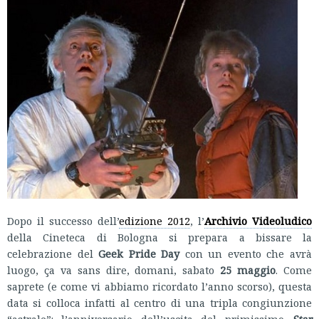
Dopo il successo dell’
edizione 2012
, l’
Archivio Videoludico
della Cineteca di Bologna si prepara a bissare la
celebrazione del
Geek Pride Day
con un evento che avrà
luogo, ça va sans dire, domani, sabato
25 maggio
. Come
saprete (e come vi abbiamo ricordato l’anno scorso), questa
data si colloca infatti al centro di una tripla congiunzione
“astrale”: l’anniversario dell’uscita del primissimo
Star