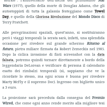
Wars
(1977), quello della morte di Douglas Adams, che gli
autostoppisti di tutta la galassia festeggiano come
Towel
Day
, e quello della
Gloriosa Rivoluzione
del
Mondo Disco
di
Terry Pratchett.
Alle peregrinazioni spaziali, quest’anno, si sostituiranno
però i viaggi temporali: la serata sarà, infatti, una splendida
occasione per rivedere sul grande schermo
Ritorno al
futuro
, pietra miliare firmata da Robert Zemeckis nel 1985.
Dopo la ciclica invasione di finti screenshot con la
data
falsata
, potremo quindi tornare direttamente a bordo della
leggendaria DeLorean e verificare di persona il calendario
esatto dei rimbalzi temporali (sì, sappiamo che ve la
ricordate lo stesso, ma ogni scusa è buona per rivedere
Marty McFly e il supremo Doc). Ingresso con biglietto unico
a 3 euro.
La proiezione sarà preceduta dalla consegna del
Premio
Wired
, che come ogni anno rende merito alla migliore tesi