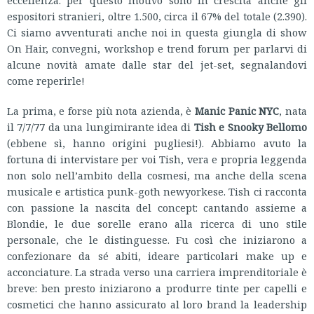
espositori stranieri, oltre 1.500, circa il 67% del totale (2.390).
Ci siamo avventurati anche noi in questa giungla di show
On Hair, convegni, workshop e trend forum per parlarvi di
alcune novità amate dalle star del jet-set, segnalandovi
come reperirle!
La prima, e forse più nota azienda, è
Manic Panic NYC
, nata
il 7/7/77 da una lungimirante idea di
Tish e Snooky Bellomo
(ebbene sì, hanno origini pugliesi!). Abbiamo avuto la
fortuna di intervistare per voi Tish, vera e propria leggenda
non solo nell’ambito della cosmesi, ma anche della scena
musicale e artistica punk-goth newyorkese. Tish ci racconta
con passione la nascita del concept: cantando assieme a
Blondie, le due sorelle erano alla ricerca di uno stile
personale, che le distinguesse. Fu così che iniziarono a
confezionare da sé abiti, ideare particolari make up e
acconciature. La strada verso una carriera imprenditoriale è
breve: ben presto iniziarono a produrre tinte per capelli e
cosmetici che hanno assicurato al loro brand la leadership