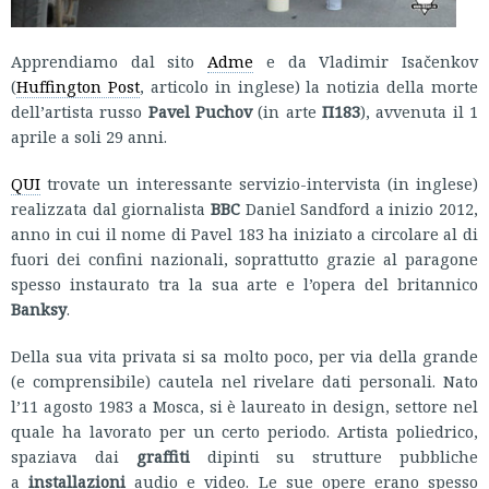
Apprendiamo dal sito
Adme
e da Vladimir Isačenkov
(
Huffington Post
, articolo in inglese) la notizia della morte
dell’artista russo
Pavel Puchov
(in arte
П183
), avvenuta il 1
aprile a soli 29 anni.
QUI
trovate un interessante servizio-intervista (in inglese)
realizzata dal giornalista
BBC
Daniel Sandford a inizio 2012,
anno in cui il nome di Pavel 183 ha iniziato a circolare al di
fuori dei confini nazionali, soprattutto grazie al paragone
spesso instaurato tra la sua arte e l’opera del britannico
Banksy
.
Della sua vita privata si sa molto poco, per via della grande
(e comprensibile) cautela nel rivelare dati personali. Nato
l’11 agosto 1983 a Mosca, si è laureato in design, settore nel
quale ha lavorato per un certo periodo. Artista poliedrico,
spaziava dai
graffiti
dipinti su strutture pubbliche
a
installazioni
audio e video. Le sue opere erano spesso