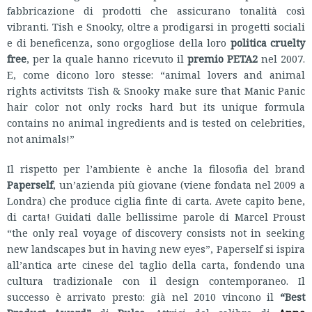
fabbricazione di prodotti che assicurano tonalità così
vibranti. Tish e Snooky, oltre a prodigarsi in progetti sociali
e di beneficenza, sono orgogliose della loro
politica cruelty
free
, per la quale hanno ricevuto il
premio PETA2
nel 2007.
E, come dicono loro stesse: “animal lovers and animal
rights activitsts Tish & Snooky make sure that Manic Panic
hair color not only rocks hard but its unique formula
contains no animal ingredients and is tested on celebrities,
not animals!”
Il rispetto per l’ambiente è anche la filosofia del brand
Paperself
, un’azienda più giovane (viene fondata nel 2009 a
Londra) che produce ciglia finte di carta. Avete capito bene,
di carta! Guidati dalle bellissime parole di Marcel Proust
“the only real voyage of discovery consists not in seeking
new landscapes but in having new eyes”, Paperself si ispira
all’antica arte cinese del taglio della carta, fondendo una
cultura tradizionale con il design contemporaneo. Il
successo è arrivato presto: già nel 2010 vincono il
“Best