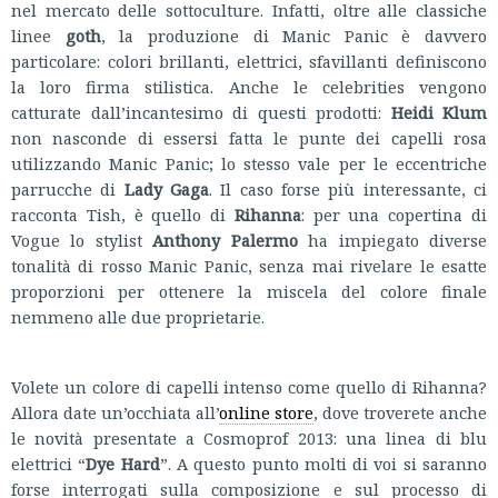
nel mercato delle sottoculture. Infatti, oltre alle classiche
linee
goth
, la produzione di Manic Panic è davvero
particolare: colori brillanti, elettrici, sfavillanti definiscono
la loro firma stilistica. Anche le celebrities vengono
catturate dall’incantesimo di questi prodotti:
Heidi Klum
non nasconde di essersi fatta le punte dei capelli rosa
utilizzando Manic Panic; lo stesso vale per le eccentriche
parrucche di
Lady Gaga
. Il caso forse più interessante, ci
racconta Tish, è quello di
Rihanna
: per una copertina di
Vogue lo stylist
Anthony Palermo
ha impiegato diverse
tonalità di rosso Manic Panic, senza mai rivelare le esatte
proporzioni per ottenere la miscela del colore finale
nemmeno alle due proprietarie.
Volete un colore di capelli intenso come quello di Rihanna?
Allora date un’occhiata all’
online store
, dove troverete anche
le novità presentate a Cosmoprof 2013: una linea di blu
elettrici “
Dye Hard
”. A questo punto molti di voi si saranno
forse interrogati sulla composizione e sul processo di