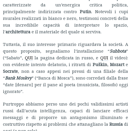
caratterizzate da un’energica critica politica,
principalmente indirizzata contro
Putin
. Notevoli i cupi
murales realizzati in bianco e nero, testimoni concreti della
sua incredibile capacità di interpretare lo spazio,
l’
architettura
e il materiale del quale si serviva.
Tuttavia, il suo interesse primario riguardava la società. A
questo proposito, segnaliamo l’installazione “
Subbota
”
(“Sabato”,
QUI
la pagina dedicata in russo, e
QUI
il video):
con evidente intento delatorio, i ritratti di
Puškin
,
Mozart
e
Socrate
, non a caso appesi nei pressi di una filiale della
“
Bank Moskvy
” (“Banca di Mosca”), sono corredati dalla frase
“date [denaro] per il pane al poeta (musicista, filosofo) oggi
ignorato”.
Purtroppo abbiamo perso uno dei pochi validissimi artisti
russi dall’acuta intelligenza, capaci di lanciare efficaci
messaggi e di proporre un antagonismo illuminato e
costruttivo rispetto ai problemi che attanagliano la
Russia
di
oggi (e non solo).