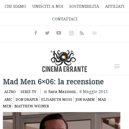
CHI SIAMO
UNISCITI A NOI
SOSTENIBILITÀ
AFFILIATI
CONTATTACI
Facebook
Twitter
Youtube
Instagram
Informativa
Rss
Privacy
Mad Men 6×06: la recensione
Sara Mazzoni
,
8 Maggio 2013
ALTRO
SERIE TV
di
AMC
DON DRAPER
ELISABETH MOSS
JON HAMM
MAD
MEN
MATTHEW WEINER