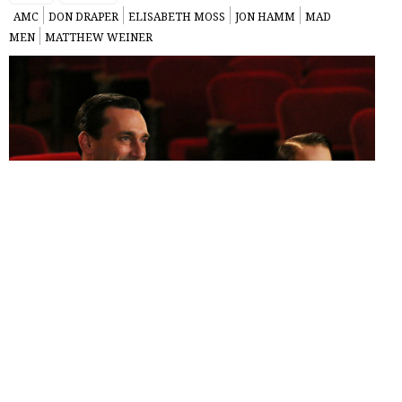
AMC
DON DRAPER
ELISABETH MOSS
JON HAMM
MAD
MEN
MATTHEW WEINER
Dopo l’assassinio di
John Fitzgerald Kennedy
in
The Grown
Ups
, il quinto episodio della sesta stagione di
Mad Men
,
The