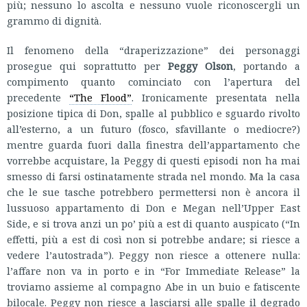
più; nessuno lo ascolta e nessuno vuole riconoscergli un
grammo di dignità.
Il fenomeno della “draperizzazione” dei personaggi
prosegue qui soprattutto per
Peggy Olson
, portando a
compimento quanto cominciato con l’apertura del
precedente
“The Flood”
. Ironicamente presentata nella
posizione tipica di Don, spalle al pubblico e sguardo rivolto
all’esterno, a un futuro (fosco, sfavillante o mediocre?)
mentre guarda fuori dalla finestra dell’appartamento che
vorrebbe acquistare, la Peggy di questi episodi non ha mai
smesso di farsi ostinatamente strada nel mondo. Ma la casa
che le sue tasche potrebbero permettersi non è ancora il
lussuoso appartamento di Don e Megan nell’Upper East
Side, e si trova anzi un po’ più a est di quanto auspicato (“In
effetti, più a est di così non si potrebbe andare; si riesce a
vedere l’autostrada”). Peggy non riesce a ottenere nulla:
l’affare non va in porto e in “For Immediate Release” la
troviamo assieme al compagno Abe in un buio e fatiscente
bilocale. Peggy non riesce a lasciarsi alle spalle il degrado