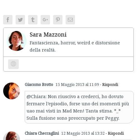
Facebook
Twitter
Tumblr
Google+
Pinterest
Email
Sara Mazzoni
Fantascienza, horror, weird e distorsione
della realtà.
Website
Giacomo Brotto
15 Maggio 2013 al 11:09
- Rispondi
@Chiara: Non riuscivo a crederci, ho dovuto
fermare l’episodio, forse uno dei momenti più
uao mai visti in Mad Men! Tanta stima. *_*
Sulla fusione sono preoccupato per Peggy.
Chiara Checcaglini
12 Maggio 2013 al 13:32
- Rispondi