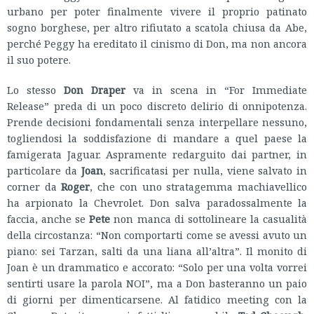
urbano per poter finalmente vivere il proprio patinato
sogno borghese, per altro rifiutato a scatola chiusa da Abe,
perché Peggy ha ereditato il cinismo di Don, ma non ancora
il suo potere.
Lo stesso
Don Draper
va in scena in “For Immediate
Release” preda di un poco discreto delirio di onnipotenza.
Prende decisioni fondamentali senza interpellare nessuno,
togliendosi la soddisfazione di mandare a quel paese la
famigerata Jaguar. Aspramente redarguito dai partner, in
particolare da
Joan
, sacrificatasi per nulla, viene salvato in
corner da
Roger
, che con uno stratagemma machiavellico
ha arpionato la Chevrolet. Don salva paradossalmente la
faccia, anche se
Pete
non manca di sottolineare la casualità
della circostanza: “Non comportarti come se avessi avuto un
piano: sei Tarzan, salti da una liana all’altra”. Il monito di
Joan è un drammatico e accorato: “Solo per una volta vorrei
sentirti usare la parola NOI”, ma a Don basteranno un paio
di giorni per dimenticarsene. Al fatidico meeting con la