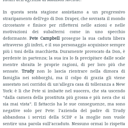
In questa sesta stagione assistiamo a un progressivo
straripamento dell’ego di Don Draper, che sovrasta il mondo
circostante e finisce per riflettersi nelle azioni e nelle
motivazioni dei subalterni come in uno specchio
deformante.
Pete Campbell
prosegue la sua caduta libera
attraverso gli inferi, e il suo personaggio acquisisce sempre
più i toni della macchietta. Duramente provocato da Don, è
perdente in partenza; la sua ira lo fa precipitare dalle scale
mentre sbraita le proprie ragioni, di per loro più che
sensate.
Trudy
non lo lascia rientrare nella dimora di
famiglia nei sobborghi, ma il colpo di grazia gli viene
assestato nei corridoi di un’allegra casa di tolleranza a New
York: è lì che Pete si imbatte nel suocero, che sta uscendo
“dalla camera della prostituta più grossa e più nera che si
sia mai vista”. Il fattaccio ha le sue conseguenze, ma sono
negative solo per Pete: l’azienda del padre di Trudy
abbandona i servizi della SCDP e la moglie non vuole
sentire una parola sull’accaduto. Nessuno ormai lo rispetta