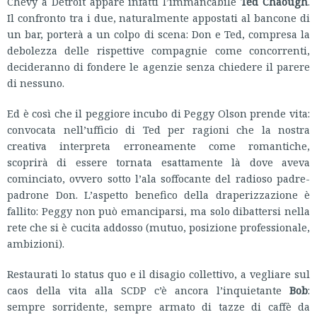
Chevy a Detroit appare infatti l’immancabile
Ted Chaough
.
Il confronto tra i due, naturalmente appostati al bancone di
un bar, porterà a un colpo di scena: Don e Ted, compresa la
debolezza delle rispettive compagnie come concorrenti,
decideranno di fondere le agenzie senza chiedere il parere
di nessuno.
Ed è così che il peggiore incubo di Peggy Olson prende vita:
convocata nell’ufficio di Ted per ragioni che la nostra
creativa interpreta erroneamente come romantiche,
scoprirà di essere tornata esattamente là dove aveva
cominciato, ovvero sotto l’ala soffocante del radioso padre-
padrone Don. L’aspetto benefico della draperizzazione è
fallito: Peggy non può emanciparsi, ma solo dibattersi nella
rete che si è cucita addosso (mutuo, posizione professionale,
ambizioni).
Restaurati lo status quo e il disagio collettivo, a vegliare sul
caos della vita alla SCDP c’è ancora l’inquietante
Bob
:
sempre sorridente, sempre armato di tazze di caffè da