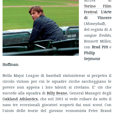
Arriva al
Torino Film
Festival
L’Arte
di Vincere
(
Moneyball
),
del regista di
A
sangue freddo
,
Bennett Miller,
con
Brad Pitt
e
Philip
Seymour
Hoffman
.
Nella Major League di baseball statunitense si perpetra il
circolo vizioso per cui le squadre ricche saccheggiano le
povere non appena i loro talenti si rivelano. E’ ciò che
succede alla squadra di
Billy Beane
, General Manager degli
Oakland Athlantics
, che nel 2001 si vede rubare da sotto il
naso tre eccezionali giocatori scoperti dai suoi scout. Con
l’aiuto delle teorie del giovane economista Peter Brand