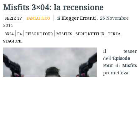
Misfits 3×04: la recensione
Blogger Erranti
,
26 Novembre
SERIE TV
FANTASTICO
di
2011
3X04
E4
EPISODE FOUR
MISFITS
SERIE NETFLIX
TERZA
STAGIONE
Il teaser
dell’
Episode
Four
di
Misfits
prometteva
scintille:
personalmente
speravo si
facesse un po’
di luce sul
personaggio
dell’assistente
sociale Shaun, finora così monodimensionale. Invece gli
autori hanno deciso di alzare notevolmente il tiro, e di