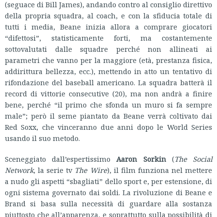
(seguace di Bill James), andando contro al consiglio direttivo
della propria squadra, al coach, e con la sfiducia totale di
tutti i media, Beane inizia allora a comprare giocatori
“difettosi”, statisticamente forti, ma costantemente
sottovalutati dalle squadre perché non allineati ai
parametri che vanno per la maggiore (età, prestanza fisica,
addirittura bellezza, ecc.), mettendo in atto un tentativo di
rifondazione del baseball americano. La squadra batterà il
record di vittorie consecutive (20), ma non andrà a finire
bene, perché “il primo che sfonda un muro si fa sempre
male”; però il seme piantato da Beane verrà coltivato dai
Red Soxx, che vinceranno due anni dopo le World Series
usando il suo metodo.
Sceneggiato dall’espertissimo
Aaron Sorkin
(
The Social
Network
, la serie tv
The Wire
), il film funziona nel mettere
a nudo gli aspetti “sbagliati” dello sport e, per estensione, di
ogni sistema governato dai soldi. La rivoluzione di Beane e
Brand si basa sulla necessità di guardare alla sostanza
piuttosto che all’apparenza, e soprattutto sulla possibilità di