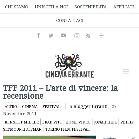
CHI SIAMO
UNISCITI A NOI
SOSTENIBILITÀ
AFFILIATI
CONTATTACI
Facebook
Twitter
Youtube
Instagram
Informativa
Rss
Privacy
TFF 2011 – L’arte di vincere: la
recensione
Blogger Erranti
,
27
ALTRO
CINEMA
FESTIVAL
di
Novembre 2011
BENNETT MILLER
BRAD PITT
HOME VIDEO
JONAH HILL
PHILIP
SEYMOUR HOFFMAN
TORINO FILM FESTIVAL