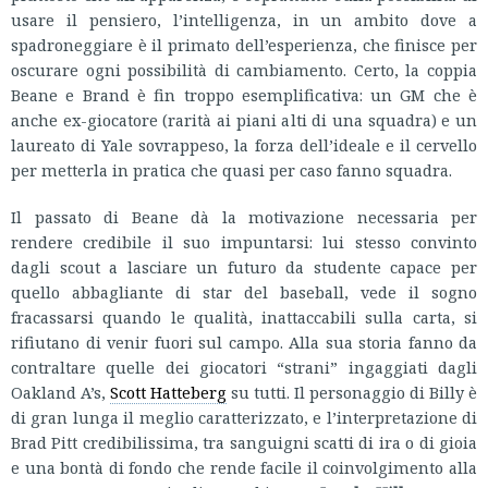
usare il pensiero, l’intelligenza, in un ambito dove a
spadroneggiare è il primato dell’esperienza, che finisce per
oscurare ogni possibilità di cambiamento. Certo, la coppia
Beane e Brand è fin troppo esemplificativa: un GM che è
anche ex-giocatore (rarità ai piani alti di una squadra) e un
laureato di Yale sovrappeso, la forza dell’ideale e il cervello
per metterla in pratica che quasi per caso fanno squadra.
Il passato di Beane dà la motivazione necessaria per
rendere credibile il suo impuntarsi: lui stesso convinto
dagli scout a lasciare un futuro da studente capace per
quello abbagliante di star del baseball, vede il sogno
fracassarsi quando le qualità, inattaccabili sulla carta, si
rifiutano di venir fuori sul campo. Alla sua storia fanno da
contraltare quelle dei giocatori “strani” ingaggiati dagli
Oakland A’s,
Scott Hatteberg
su tutti. Il personaggio di Billy è
di gran lunga il meglio caratterizzato, e l’interpretazione di
Brad Pitt credibilissima, tra sanguigni scatti di ira o di gioia
e una bontà di fondo che rende facile il coinvolgimento alla