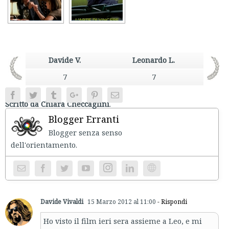
Davide V.
Leonardo L.
7
7
Facebook
Twitter
Tumblr
Google+
Pinterest
Email
Scritto da Chiara Checcaglini
.
Blogger Erranti
Blogger senza senso
dell'orientament
Instagram
Website
Davide Vivaldi
15 Marzo 2012 al 11:00
- Rispondi
Ho visto il film ieri sera assieme a Leo, e mi