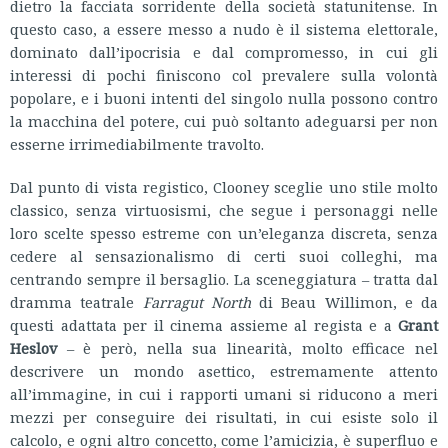
dietro la facciata sorridente della società statunitense. In
questo caso, a essere messo a nudo è il sistema elettorale,
dominato dall’ipocrisia e dal compromesso, in cui gli
interessi di pochi finiscono col prevalere sulla volontà
popolare, e i buoni intenti del singolo nulla possono contro
la macchina del potere, cui può soltanto adeguarsi per non
esserne irrimediabilmente travolto.
Dal punto di vista registico, Clooney sceglie uno stile molto
classico, senza virtuosismi, che segue i personaggi nelle
loro scelte spesso estreme con un’eleganza discreta, senza
cedere al sensazionalismo di certi suoi colleghi, ma
centrando sempre il bersaglio. La sceneggiatura – tratta dal
dramma teatrale
Farragut North
di Beau Willimon, e da
questi adattata per il cinema assieme al regista e a
Grant
Heslov
– è però, nella sua linearità, molto efficace nel
descrivere un mondo asettico, estremamente attento
all’immagine, in cui i rapporti umani si riducono a meri
mezzi per conseguire dei risultati, in cui esiste solo il
calcolo, e ogni altro concetto, come l’amicizia, è superfluo e