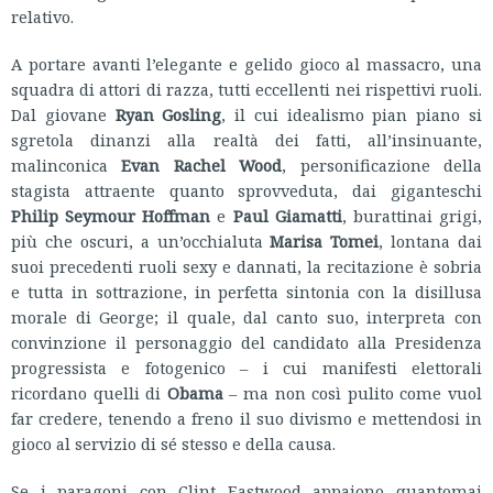
relativo.
A portare avanti l’elegante e gelido gioco al massacro, una
squadra di attori di razza, tutti eccellenti nei rispettivi ruoli.
Dal giovane
Ryan Gosling
, il cui idealismo pian piano si
sgretola dinanzi alla realtà dei fatti, all’insinuante,
malinconica
Evan Rachel Wood
, personificazione della
stagista attraente quanto sprovveduta, dai giganteschi
Philip Seymour Hoffman
e
Paul Giamatti
, burattinai grigi,
più che oscuri, a un’occhialuta
Marisa Tomei
, lontana dai
suoi precedenti ruoli sexy e dannati, la recitazione è sobria
e tutta in sottrazione, in perfetta sintonia con la disillusa
morale di George; il quale, dal canto suo, interpreta con
convinzione il personaggio del candidato alla Presidenza
progressista e fotogenico – i cui manifesti elettorali
ricordano quelli di
Obama
– ma non così pulito come vuol
far credere, tenendo a freno il suo divismo e mettendosi in
gioco al servizio di sé stesso e della causa.
Se i paragoni con Clint Eastwood appaiono quantomai