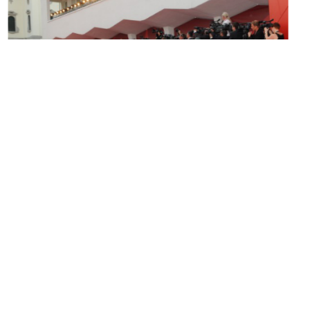
Il primo atteso red carpet della
68° Mostra d’Arte
Cinematografica di Venezia
ieri sera ha avuto finalmente
luogo.
Tutti gli occhi erano puntati sulla madrina di questa
edizione del festival,
Vittoria Puccini
, che, indecisa fino al
giorno prima su cosa indossare, ha sfilato davanti ai