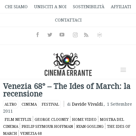
CHI SIAMO
UNISCITI A NOI
SOSTENIBILITÀ
AFFILIATI
CONTATTACI
Facebook
Twitter
Youtube
Instagram
Informativa
Rss
Privacy
Venezia 68° – The Ides of March: la
recensione
Davide Vivaldi
,
1 Settembre
ALTRO
CINEMA
FESTIVAL
di
2011
FILM NETFLIX
GEORGE CLOONEY
HOME VIDEO
MOSTRA DEL
CINEMA
PHILIP SEYMOUR HOFFMAN
RYAN GOSLING
THE IDES OF
MARCH
VENEZIA 68