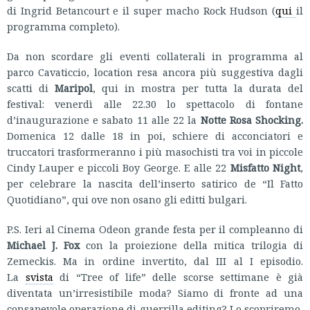
di Ingrid Betancourt e il super macho Rock Hudson (
qui
il
programma completo).
Da non scordare gli eventi collaterali in programma al
parco Cavaticcio, location resa ancora più suggestiva dagli
scatti di
Maripol
, qui in mostra per tutta la durata del
festival: venerdì alle 22.30 lo spettacolo di fontane
d’inaugurazione e sabato 11 alle 22 la
Notte Rosa Shocking.
Domenica 12 dalle 18 in poi, schiere di acconciatori e
truccatori trasformeranno i più masochisti tra voi in piccole
Cindy Lauper e piccoli Boy George. E alle 22
Misfatto Night
,
per celebrare la nascita dell’inserto satirico de “Il Fatto
Quotidiano”, qui ove non osano gli editti bulgari.
P.S. Ieri al Cinema Odeon grande festa per il compleanno di
Michael J. Fox
con la proiezione della mitica trilogia di
Zemeckis. Ma in ordine invertito, dal III al I episodio.
La
svista
di “Tree of life” delle scorse settimane è già
diventata un’irresistibile moda? Siamo di fronte ad una
consapevole operazione di guerrilla editing? Lo scopriremo,