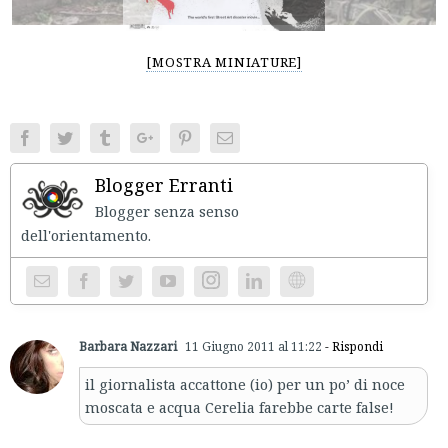
[MOSTRA MINIATURE]
Facebook
Twitter
Tumblr
Google+
Pinterest
Email
Blogger Erranti
Blogger senza senso
dell'orientament
Instagram
Website
Barbara Nazzari
11 Giugno 2011 al 11:22
- Rispondi
il giornalista accattone (io) per un po’ di noce
moscata e acqua Cerelia farebbe carte false!