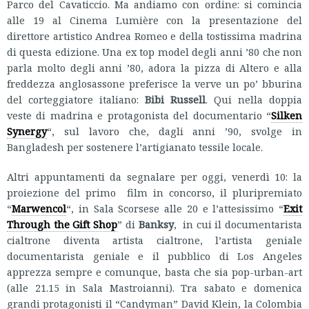
Parco del Cavaticcio. Ma andiamo con ordine: si comincia
alle 19 al Cinema Lumière con la presentazione del
direttore artistico Andrea Romeo e della tostissima madrina
di questa edizione. Una ex top model degli anni ’80 che non
parla molto degli anni ’80, adora la pizza di Altero e alla
freddezza anglosassone preferisce la verve un po’ bburina
del corteggiatore italiano:
Bibi Russell
. Qui nella doppia
veste di madrina e protagonista del documentario “
Silken
Synergy
“, sul lavoro che, dagli anni ’90, svolge in
Bangladesh per sostenere l’artigianato tessile locale.
Altri appuntamenti da segnalare per oggi, venerdì 10: la
proiezione del primo film in concorso, il pluripremiato
“
Marwencol
“, in Sala Scorsese alle 20 e l’attesissimo “
Exit
Through the Gift Shop
” di
Banksy
, in cui il documentarista
cialtrone diventa artista cialtrone, l’artista geniale
documentarista geniale e il pubblico di Los Angeles
apprezza sempre e comunque, basta che sia pop-urban-art
(alle 21.15 in Sala Mastroianni). Tra sabato e domenica
grandi protagonisti il “Candyman” David Klein, la Colombia