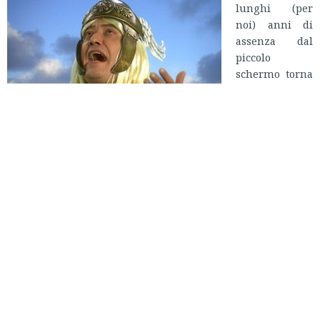
lunghi (per
noi) anni di
assenza dal
piccolo
schermo torna
in tv
Corrado
Guzzanti
con
“Aniene”, uno
speciale che
andrà in onda
domani, venerdì alle 21.10 su
Sky Uno
.
Tra la dozzina di nuovi personaggi creati da Guzzanti:
“Aniene”
un supereroe in costume da
Thor
inviato dal
padre sulla terra per combattere “la viltà e la bugiardia”
degli umani; il Massone, che gestisce i poteri occulti del
paese tra escort e domestici; il Mafioso che celebra i 150
anni dalla nascita della sua organizzazione.
Ma ritroveremo anche vecchi cavalli di battaglia di Guzzanti