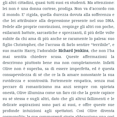
gli altri cittadini, quasi tutti suoi ex studenti. Ma attenzione:
lei non è una donna cortese, prodiga. Non va d’accordo con
il mondo. E’ rigida, quella durezza dovuta alla sofferenza e
che lei attribuisce alla depressione presente nel suo DNA.
Fedele alle proprie convinzioni, respinge gli altri con poche,
esilaranti battute, sarcastiche e sprezzanti, il più delle volte
subite da chi ama di più anche se raramente lo palesa: suo
figlio Christopher, che l’accusa di farlo sentire “terribile”, e
suo marito Harry, l’adorabile
Richard Jenkins
, che non l’ha
mai sentita chiedere scusa. Queste affermazioni la
descrivono piuttosto bene ma non completamente. Infatti
Olive non è superba, sa di essere imperfetta, ed è questa
consapevolezza di sé che ce la fa amare nonostante la sua
ruvidezza e scontrosità. Fortemente empatica, senza mai
peccare di romanticismo ma anzi sempre con spietata
onestà, Olive illumina come un faro ciò che la gente capisce
su sé stessa e sugli altri, dato che gli altrui fallimenti e le
delicate aspirazioni sono pari ai suoi, e offre queste sue
profonde intuizioni agli spettatori. Così Olive diventa
cosmopolita: le sue commoventi storie abbracciano una così