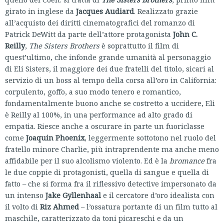
girato in inglese da
Jacques Audiard
. Realizzato grazie
all’acquisto dei diritti cinematografici del romanzo di
Patrick DeWitt da parte dell’attore protagonista
John C.
Reilly
,
The Sisters Brothers
è soprattutto il film di
quest’ultimo, che infonde grande umanità al personaggio
di Eli Sisters, il maggiore dei due fratelli del titolo, sicari al
servizio di un boss al tempo della corsa all’oro in California:
corpulento, goffo, a suo modo tenero e romantico,
fondamentalmente buono anche se costretto a uccidere, Eli
è Reilly al 100%, in una performance ad alto grado di
empatia. Riesce anche a oscurare in parte un fuoriclasse
come
Joaquin Phoenix
, leggermente sottotono nel ruolo del
fratello minore Charlie, più intraprendente ma anche meno
affidabile per il suo alcolismo violento. Ed è la
bromance
fra
le due coppie di protagonisti, quella di sangue e quella di
fatto – che si forma fra il riflessivo detective impersonato da
un intenso
Jake Gyllenhaal
e il cercatore d’oro idealista con
il volto di
Riz Ahmed
– l’ossatura portante di un film tutto al
maschile, caratterizzato da toni picareschi e da un