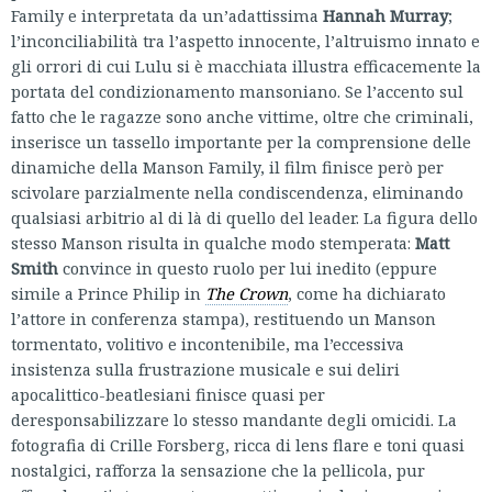
Family e interpretata da un’adattissima
Hannah Murray
;
l’inconciliabilità tra l’aspetto innocente, l’altruismo innato e
gli orrori di cui Lulu si è macchiata illustra efficacemente la
portata del condizionamento mansoniano. Se l’accento sul
fatto che le ragazze sono anche vittime, oltre che criminali,
inserisce un tassello importante per la comprensione delle
dinamiche della Manson Family, il film finisce però per
scivolare parzialmente nella condiscendenza, eliminando
qualsiasi arbitrio al di là di quello del leader. La figura dello
stesso Manson risulta in qualche modo stemperata:
Matt
Smith
convince in questo ruolo per lui inedito (eppure
simile a Prince Philip in
The Crown
, come ha dichiarato
l’attore in conferenza stampa), restituendo un Manson
tormentato, volitivo e incontenibile, ma l’eccessiva
insistenza sulla frustrazione musicale e sui deliri
apocalittico-beatlesiani finisce quasi per
deresponsabilizzare lo stesso mandante degli omicidi. La
fotografia di Crille Forsberg, ricca di lens flare e toni quasi
nostalgici, rafforza la sensazione che la pellicola, pur