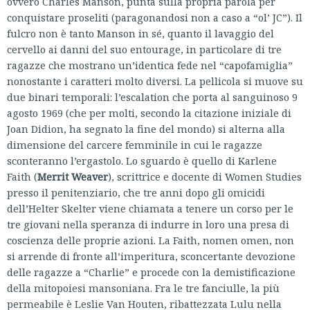
ovvero Charles Manson, punta sulla propria parola per
conquistare proseliti (paragonandosi non a caso a “ol’ JC”). Il
fulcro non è tanto Manson in sé, quanto il lavaggio del
cervello ai danni del suo entourage, in particolare di tre
ragazze che mostrano un’identica fede nel “capofamiglia”
nonostante i caratteri molto diversi. La pellicola si muove su
due binari temporali: l’escalation che porta al sanguinoso 9
agosto 1969 (che per molti, secondo la citazione iniziale di
Joan Didion, ha segnato la fine del mondo) si alterna alla
dimensione del carcere femminile in cui le ragazze
sconteranno l’ergastolo. Lo sguardo è quello di Karlene
Faith (
Merrit Weaver
), scrittrice e docente di Women Studies
presso il penitenziario, che tre anni dopo gli omicidi
dell’Helter Skelter viene chiamata a tenere un corso per le
tre giovani nella speranza di indurre in loro una presa di
coscienza delle proprie azioni. La Faith, nomen omen, non
si arrende di fronte all’imperitura, sconcertante devozione
delle ragazze a “Charlie” e procede con la demistificazione
della mitopoiesi mansoniana. Fra le tre fanciulle, la più
permeabile è Leslie Van Houten, ribattezzata Lulu nella