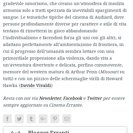
gradevole umorismo, che creano un’atmosfera di insolita
armonia solo a tratti spezzata da inevitabili spargimenti di
sangue. Le tematiche tipiche del cinema di Audiard, dove
persone profondamente diverse per carattere e stile di vita
tentano di rimettersi in gioco abbandonando
l’individualismo e facendosi forza gli uni con gli altri, si
adattano perfettamente all’ambientazione di frontiera, in
cui il progresso dell’umanità sembra lottare con una
primordiale propensione alla violenza, dando vita a
un’avventura divertente e delicata, perfino commovente,
memore del western maturo di Arthur Penn (
Missouri
su
tutti) e con un pizzico delle schermaglie virili di Howard
Hawks. (
Davide Vivaldi
)
Resta con noi via
Newsletter
,
Facebook
e
Twitter
per essere
sempre aggiornato su Cinema Errante.
Facebook
Twitter
Tumblr
Google+
Pinterest
Email
Blogger Erranti