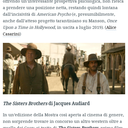
offrendo un’interessante prospettiva psicologica, non riesca
a prendere una posizione netta, restando quindi lontana
dall’incisività di
American Psycho
(e, presumibilmente,
anche dall’atteso progetto tarantiniano su Manson,
Once
Upon a Time in Hollywood
, in uscita a luglio 2019). (
Alice
Casarini
)
The Sisters Brothers
di Jacques Audiard
In un’edizione della Mostra così aperta al cinema di genere,
non sorprende trovare in concorso un altro western oltre a
quello dei Coen: si tratta di
The Sisters Brothers
, primo film