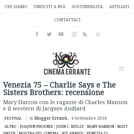
CHI SIAMO
UNISCITI A NOI
SOSTENIBILITÀ
AFFILIATI
CONTATTACI
Facebook
Twitter
Youtube
Instagram
Informativa
Rss
Privacy
Venezia 75 – Charlie Says e The
Sisters Brothers: recensione
Mary Harron con le ragazze di Charles Manson
e il western di Jacques Audiard
Blogger Erranti
,
4 Settembre 2018
FESTIVAL
di
ALTRO
JOAQUIN PHOENIX
JOHN C. REILLY
MARY HARRON
MATT
SMITH
MOSTRA DEL CINEMA
RIZ AHMED
VENEZIA 75