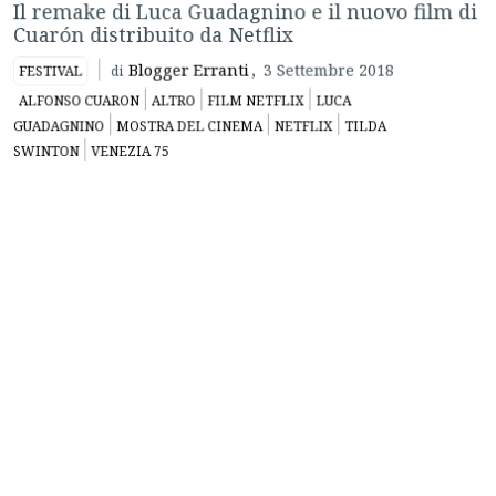
Cuarón distribuito da Netflix
Blogger Erranti
,
3 Settembre 2018
FESTIVAL
di
ALFONSO CUARON
ALTRO
FILM NETFLIX
LUCA
GUADAGNINO
MOSTRA DEL CINEMA
NETFLIX
TILDA
SWINTON
VENEZIA 75
Vi interessa la Mostra Internazionale d’Arte Cinematografica
di Venezia, ma non potete essere al Lido? Cinema Errante vi
propone i
Diari da Venezia 75
, con i film visti in anteprima
per voi.