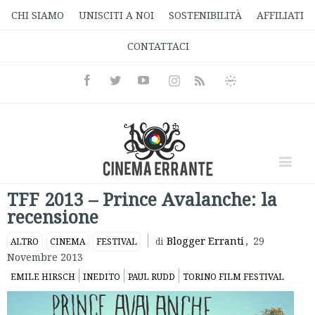
CHI SIAMO
UNISCITI A NOI
SOSTENIBILITÀ
AFFILIATI
CONTATTACI
Facebook
Twitter
Youtube
Instagram
Informativa
Rss
Privacy
TFF 2013 – Prince Avalanche: la
recensione
Blogger Erranti
,
29
ALTRO
CINEMA
FESTIVAL
di
Novembre 2013
EMILE HIRSCH
INEDITO
PAUL RUDD
TORINO FILM FESTIVAL