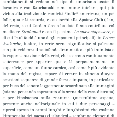
cambiamenti si vedono nel tipo di umorismo usato: lì
laconico e con
Kaurismaki
come nume tutelare, qui più
vicino alla tradizionale comicità “indie” americana, un po’
folle, qua e là assurda, e con tocchi alla
Apatow Club
(clan,
del resto, a cui Gordon Green ha dato il suo contributo col
mediocre
Strafumati
e con il pessimo
Lo spaventapassere
, e
di cui Paul Rudd è uno degli esponenti principali). In
Prince
Avalanche
, inoltre, in certe scene significative si palesano
con più evidenza il sottofondo drammatico e più intimista e
la rappresentazione della crisi, che scorrono continuamente
sotterranee per apparire qua e là prepotentemente in
superficie, come un fiume carsico, così come è più evidente
la mano del regista, capace di creare in almeno due/tre
occasioni sequenze di grande forza e impatto, in particolare
per l’uso del sonoro leggermente scoordinato alle immagini
(stiamo pensando soprattutto alla scena della casa distrutta)
e per l’insistenza sulla “natura”. Quest’ultimo aspetto,
presente anche nell’originale in cui i due personaggi –
ripresi spesso in campi lunghi e lunghissimi che esaltano
l’immensità dei paesaggi islandesi – sembrano elementi di