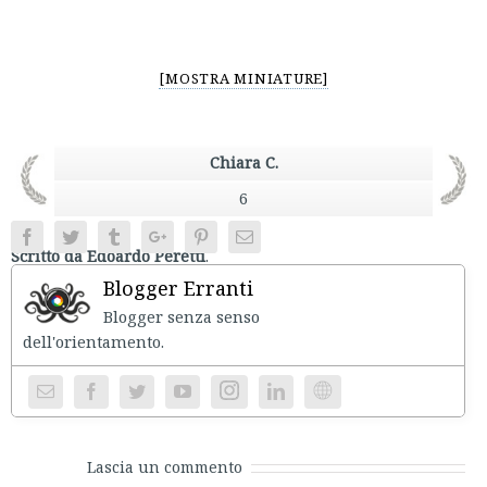
[MOSTRA MINIATURE]
Chiara C.
6
Facebook
Twitter
Tumblr
Google+
Pinterest
Email
Scritto da Edoardo Peretti
.
Blogger Erranti
Blogger senza senso
dell'orientament
Instagram
Website
Lascia un commento