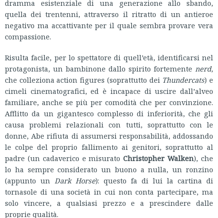
dramma esistenziale di una generazione allo sbando,
quella dei trentenni, attraverso il ritratto di un antieroe
negativo ma accattivante per il quale sembra provare vera
compassione.
Risulta facile, per lo spettatore di quell’età, identificarsi nel
protagonista, un bambinone dallo spirito fortemente
nerd
,
che colleziona action figures (soprattutto dei
Thundercats
) e
cimeli cinematografici, ed è incapace di uscire dall’alveo
familiare, anche se più per comodità che per convinzione.
Afflitto da un gigantesco complesso di inferiorità, che gli
causa problemi relazionali con tutti, soprattutto con le
donne, Abe rifiuta di assumersi responsabilità, addossando
le colpe del proprio fallimento ai genitori, soprattutto al
padre (un cadaverico e misurato
Christopher Walken
), che
lo ha sempre considerato un buono a nulla, un ronzino
(appunto un
Dark Horse
): questo fa di lui la cartina di
tornasole di una società in cui non conta partecipare, ma
solo vincere, a qualsiasi prezzo e a prescindere dalle
proprie qualità.