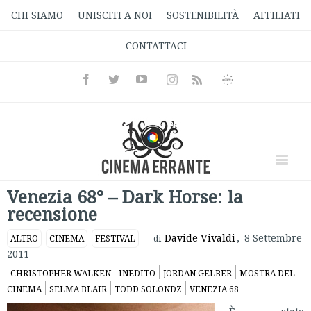
CHI SIAMO
UNISCITI A NOI
SOSTENIBILITÀ
AFFILIATI
CONTATTACI
Facebook
Twitter
Youtube
Instagram
Informativa
Rss
Privacy
Venezia 68° – Dark Horse: la
recensione
Davide Vivaldi
,
8 Settembre
ALTRO
CINEMA
FESTIVAL
di
2011
CHRISTOPHER WALKEN
INEDITO
JORDAN GELBER
MOSTRA DEL
CINEMA
SELMA BLAIR
TODD SOLONDZ
VENEZIA 68