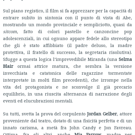
Sul piano registico, il film si fa apprezzare per la capacità di
entrare subito in sintonia con il punto di vista di Abe,
mostrando un mondo provinciale e sempliciotto, quasi da
sitcom
, fatto di colori pastello e canzoncine pop
adolescenziali, in cui ognuno appare fedele allo stereotipo
che gli è stato affibbiato (il padre deluso, la madre
protettiva, il fratello di successo, la segretaria risolutiva).
Sfugge a questa logica l’imprevedibile Miranda (una
Selma
Blair
ormai attrice matura, che sembra la versione
invecchiata e catatonica delle ragazzine tormentate
interpretate in molti film precedenti), che irrompe nella
vita del protagonista e ne sconvolge il già precario
equilibrio, in una riuscita alternanza di narrazione degli
eventi ed elucubrazioni mentali.
Su tutti, svetta la prova del corpulento
Jordan Gelber
, attore
proveniente dal teatro, dotato di una fisicità perfetta e di un
innato carisma, a metà fra John Candy e Jon Favreau.
Ottima, fra gli altri, anche
Mia Farrow
, madre per