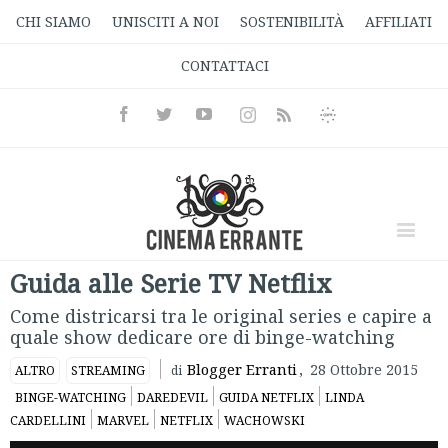
CHI SIAMO
UNISCITI A NOI
SOSTENIBILITÀ
AFFILIATI
CONTATTACI
Facebook
Twitter
Youtube
Instagram
Informativa
Rss
Privacy
Guida alle Serie TV Netflix
Come districarsi tra le original series e capire a
quale show dedicare ore di binge-watching
Blogger Erranti
,
28 Ottobre 2015
ALTRO
STREAMING
di
BINGE-WATCHING
DAREDEVIL
GUIDA NETFLIX
LINDA
CARDELLINI
MARVEL
NETFLIX
WACHOWSKI