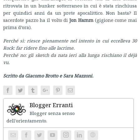
ritrovata in un bunker sotterraneo in cui è stata rinchiusa
per quindici anni da un prete apocalittico. Non basta? Il
sacerdote pazzo ha il volto di
Jon Hamm
(gigione come mai
prima d’ora).
Perché sì: riesce pienamente nel intento in cui eccelleva
30
Rock
: far ridere fino alle lacrime.
Perché no: gli sketch da
nata ieri
alla lunga rischiano il déjà
vu.
Scritto da Giacomo Brotto e Sara Mazzoni.
Facebook
Twitter
Tumblr
Google+
Pinterest
Email
Blogger Erranti
Blogger senza senso
dell'orientament
Instagram
Website