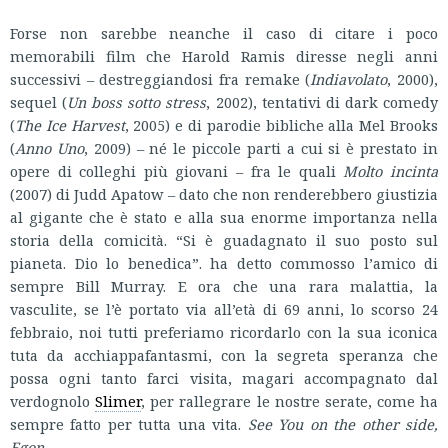
Forse non sarebbe neanche il caso di citare i poco
memorabili film che Harold Ramis diresse negli anni
successivi – destreggiandosi fra remake (
Indiavolato
, 2000),
sequel (
Un boss sotto stress
, 2002), tentativi di dark comedy
(
The Ice Harvest
, 2005) e di parodie bibliche alla Mel Brooks
(
Anno Uno
, 2009) – né le piccole parti a cui si è prestato in
opere di colleghi più giovani – fra le quali
Molto incinta
(2007) di Judd Apatow – dato che non renderebbero giustizia
al gigante che è stato e alla sua enorme importanza nella
storia della comicità. “Si è guadagnato il suo posto sul
pianeta. Dio lo benedica”. ha detto commosso l’amico di
sempre Bill Murray. E ora che una rara malattia, la
vasculite, se l’è portato via all’età di 69 anni, lo scorso 24
febbraio, noi tutti preferiamo ricordarlo con la sua iconica
tuta da acchiappafantasmi, con la segreta speranza che
possa ogni tanto farci visita, magari accompagnato dal
verdognolo
Slimer
, per rallegrare le nostre serate, come ha
sempre fatto per tutta una vita.
See You on the other side,
Egon
.