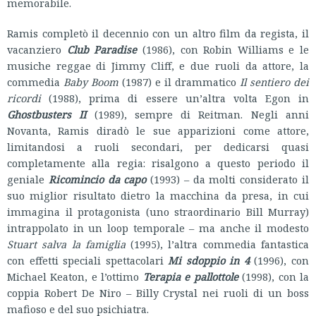
memorabile.
Ramis completò il decennio con un altro film da regista, il
vacanziero
Club Paradise
(1986), con Robin Williams e le
musiche reggae di Jimmy Cliff, e due ruoli da attore, la
commedia
Baby Boom
(1987) e il drammatico
Il sentiero dei
ricordi
(1988), prima di essere un’altra volta Egon in
Ghostbusters II
(1989), sempre di Reitman. Negli anni
Novanta, Ramis diradò le sue apparizioni come attore,
limitandosi a ruoli secondari, per dedicarsi quasi
completamente alla regia: risalgono a questo periodo il
geniale
Ricomincio da capo
(1993) – da molti considerato il
suo miglior risultato dietro la macchina da presa, in cui
immagina il protagonista (uno straordinario Bill Murray)
intrappolato in un loop temporale – ma anche il modesto
Stuart salva la famiglia
(1995), l’altra commedia fantastica
con effetti speciali spettacolari
Mi sdoppio in 4
(1996), con
Michael Keaton, e l’ottimo
Terapia e pallottole
(1998), con la
coppia Robert De Niro – Billy Crystal nei ruoli di un boss
mafioso e del suo psichiatra.