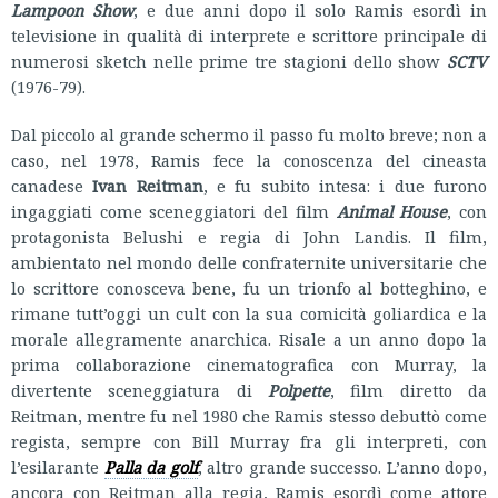
Lampoon Show
, e due anni dopo il solo Ramis esordì in
televisione in qualità di interprete e scrittore principale di
numerosi sketch nelle prime tre stagioni dello show
SCTV
(1976-79).
Dal piccolo al grande schermo il passo fu molto breve; non a
caso, nel 1978, Ramis fece la conoscenza del cineasta
canadese
Ivan Reitman
, e fu subito intesa: i due furono
ingaggiati come sceneggiatori del film
Animal House
, con
protagonista Belushi e regia di John Landis. Il film,
ambientato nel mondo delle confraternite universitarie che
lo scrittore conosceva bene, fu un trionfo al botteghino, e
rimane tutt’oggi un cult con la sua comicità goliardica e la
morale allegramente anarchica. Risale a un anno dopo la
prima collaborazione cinematografica con Murray, la
divertente sceneggiatura di
Polpette
, film diretto da
Reitman, mentre fu nel 1980 che Ramis stesso debuttò come
regista, sempre con Bill Murray fra gli interpreti, con
l’esilarante
Palla da golf
, altro grande successo. L’anno dopo,
ancora con Reitman alla regia, Ramis esordì come attore