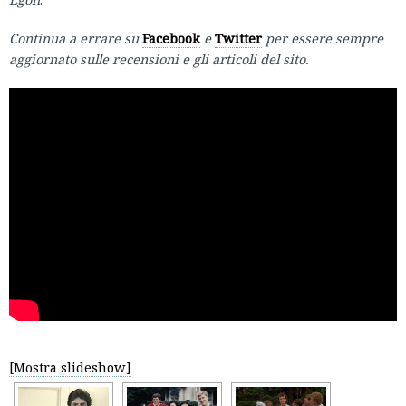
Continua a errare su
Facebook
e
Twitter
per essere sempre
aggiornato sulle recensioni e gli articoli del sito.
[Mostra slideshow]