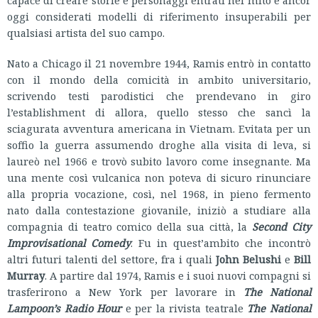
oggi considerati modelli di riferimento insuperabili per
qualsiasi artista del suo campo.
Nato a Chicago il 21 novembre 1944, Ramis entrò in contatto
con il mondo della comicità in ambito universitario,
scrivendo testi parodistici che prendevano in giro
l’establishment di allora, quello stesso che sancì la
sciagurata avventura americana in Vietnam. Evitata per un
soffio la guerra assumendo droghe alla visita di leva, si
laureò nel 1966 e trovò subito lavoro come insegnante. Ma
una mente così vulcanica non poteva di sicuro rinunciare
alla propria vocazione, così, nel 1968, in pieno fermento
nato dalla contestazione giovanile, iniziò a studiare alla
compagnia di teatro comico della sua città, la
Second City
Improvisational Comedy
. Fu in quest’ambito che incontrò
altri futuri talenti del settore, fra i quali
John Belushi
e
Bill
Murray
. A partire dal 1974, Ramis e i suoi nuovi compagni si
trasferirono a New York per lavorare in
The National
Lampoon’s Radio Hour
e per la rivista teatrale
The National