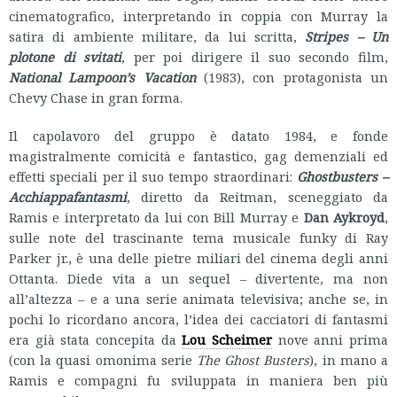
cinematografico, interpretando in coppia con Murray la
satira di ambiente militare, da lui scritta,
Stripes – Un
plotone di svitati
, per poi dirigere il suo secondo film,
National Lampoon’s Vacation
(1983), con protagonista un
Chevy Chase in gran forma.
Il capolavoro del gruppo è datato 1984, e fonde
magistralmente comicità e fantastico, gag demenziali ed
effetti speciali per il suo tempo straordinari:
Ghostbusters –
Acchiappafantasmi
, diretto da Reitman, sceneggiato da
Ramis e interpretato da lui con Bill Murray e
Dan Aykroyd
,
sulle note del trascinante tema musicale funky di Ray
Parker jr., è una delle pietre miliari del cinema degli anni
Ottanta. Diede vita a un sequel – divertente, ma non
all’altezza – e a una serie animata televisiva; anche se, in
pochi lo ricordano ancora, l’idea dei cacciatori di fantasmi
era già stata concepita da
Lou Scheimer
nove anni prima
(con la quasi omonima serie
The Ghost Busters
), in mano a
Ramis e compagni fu sviluppata in maniera ben più