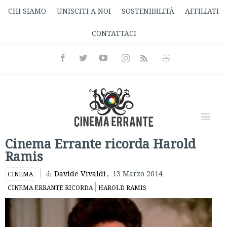
CHI SIAMO
UNISCITI A NOI
SOSTENIBILITÀ
AFFILIATI
CONTATTACI
Facebook
Twitter
Youtube
Instagram
Informativa
Rss
Privacy
Cinema Errante ricorda Harold
Ramis
Davide Vivaldi
,
13 Marzo 2014
CINEMA
di
CINEMA ERRANTE RICORDA
HAROLD RAMIS