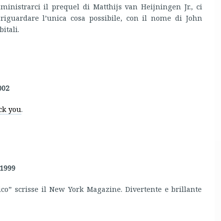
inistrarci il prequel di Matthijs van Heijningen Jr., ci
riguardare l’unica cosa possibile, con il nome di John
itali.
002
ck you
.
 1999
co” scrisse il New York Magazine. Divertente e brillante