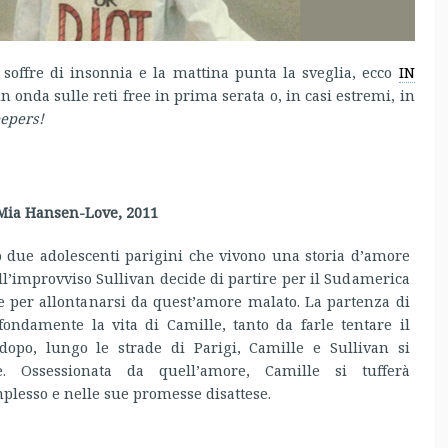
 soffre di insonnia e la mattina punta la sveglia, ecco
IN
n onda sulle reti free in prima serata o, in casi estremi, in
eepers!
Mia Hansen-Love, 2011
o due adolescenti parigini che vivono una storia d’amore
ll’improvviso Sullivan decide di partire per il Sudamerica
 e per allontanarsi da quest’amore malato. La partenza di
fondamente la vita di Camille, tanto da farle tentare il
 dopo, lungo le strade di Parigi, Camille e Sullivan si
e. Ossessionata da quell’amore, Camille si tufferà
lesso e nelle sue promesse disattese.