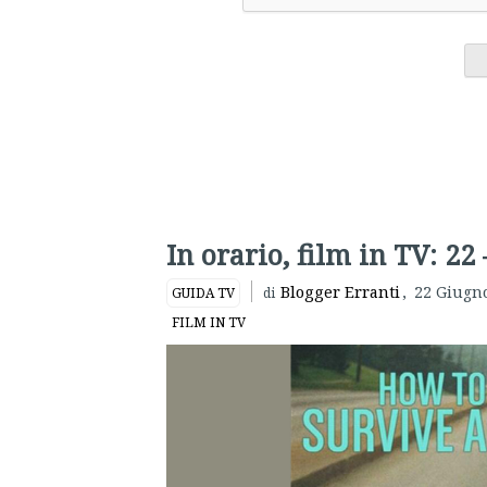
In orario, film in TV: 22
Blogger Erranti
,
22 Giugn
GUIDA TV
di
FILM IN TV