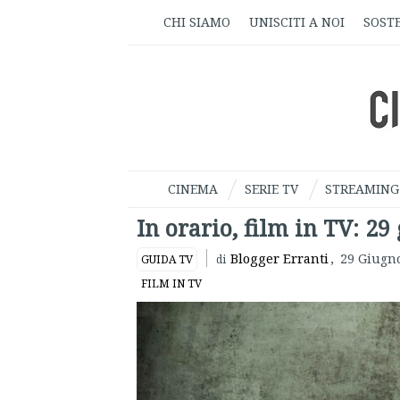
CHI SIAMO
UNISCITI A NOI
SOSTE
CINEMA
SERIE TV
STREAMING
In orario, film in TV: 29
Blogger Erranti
,
29 Giugn
GUIDA TV
di
FILM IN TV