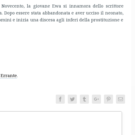
o Novecento, la giovane Ewa si innamora dello scrittore
. Dopo essere stata abbandonata e aver ucciso il neonato,
mini e inizia una discesa agli inferi della prostituzione e
Errante
.
Facebook
Twitter
Tumblr
Google+
Pinterest
Email
entamento.