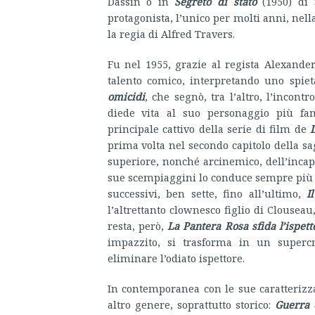
Dassin o in
Segreto di stato
(1950) di 
protagonista, l’unico per molti anni, nell
la regia di Alfred Travers.
Fu nel 1955, grazie al regista Alexand
talento comico, interpretando uno spie
omicidi
, che segnò, tra l’altro, l’incontr
diede vita al suo personaggio più fam
principale cattivo della serie di film de
prima volta nel secondo capitolo della sa
superiore, nonché arcinemico, dell’incapa
sue scempiaggini lo conduce sempre più ver
successivi, ben sette, fino all’ultimo,
I
l’altrettanto clownesco figlio di Clouseau
resta, però,
La Pantera Rosa sfida l’ispet
impazzito, si trasforma in un superc
eliminare l’odiato ispettore.
In contemporanea con le sue caratterizz
altro genere, soprattutto storico:
Guerra 