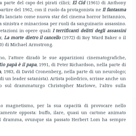
 parte del capo dei pirati cilici;
El Cid
(1961) di Anthony
artire del 1962, con il ruolo da protagonista ne
Il fantasma
fu lanciato come nuova star del cinema horror britannico,
 sinistra e minacciosa per ruoli da sanguinario assassino.
pretazioni in opere quali
I terrificanti delitti degli assassini
r,
La morte dietro il cancello
(1972) di Roy Ward Baker o il
0) di Michael Armstrong.
o, l’attore diradò le sue apparizioni cinematografiche,
io papà è il papa
, 1991, di Peter Richardson, nella parte di
a
, 1983, di David Cronenberg, nella parte di un neurologo;
 di un leader satanista). Artista poliedrico, scrisse anche un
to sul drammaturgo Christopher Marlowe, l’altro sulla
rio magnetismo, per la sua capacità di provocare nello
tamente opposta: buffo, ilare, quasi un cartone animato
el dramma, ovunque sia passato Herbert Lom ha sempre