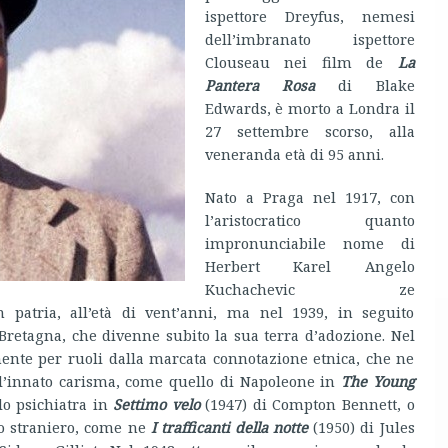
ispettore Dreyfus, nemesi
dell’imbranato ispettore
Clouseau nei film de
La
Pantera Rosa
di Blake
Edwards, è morto a Londra il
27 settembre scorso, alla
veneranda età di 95 anni.
Nato a Praga nel 1917, con
l’aristocratico quanto
impronunciabile nome di
Herbert Karel Angelo
Kuchachevic ze
 patria, all’età di vent’anni, ma nel 1939, in seguito
n Bretagna, che divenne subito la sua terra d’adozione. Nel
ente per ruoli dalla marcata connotazione etnica, che ne
 e l’innato carisma, come quello di Napoleone in
The Young
lo psichiatra in
Settimo velo
(1947) di Compton Bennett, o
vo straniero, come ne
I trafficanti della notte
(1950) di Jules