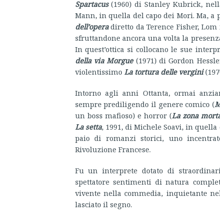
Spartacus
(1960) di Stanley Kubrick, nella
Mann, in quella del capo dei Mori. Ma, a p
dell’opera
diretto da Terence Fisher, Lom 
sfruttandone ancora una volta la presenza
In quest’ottica si collocano le sue inter
della via Morgue
(1971) di Gordon Hessle
violentissimo
La tortura delle vergini
(197
Intorno agli anni Ottanta, ormai anzian
sempre prediligendo il genere comico (
M
un boss mafioso) e horror (
La zona mort
La setta
, 1991, di Michele Soavi, in quella
paio di romanzi storici, uno incentra
Rivoluzione Francese.
Fu un interprete dotato di straordina
spettatore sentimenti di natura comple
vivente nella commedia, inquietante n
lasciato il segno.