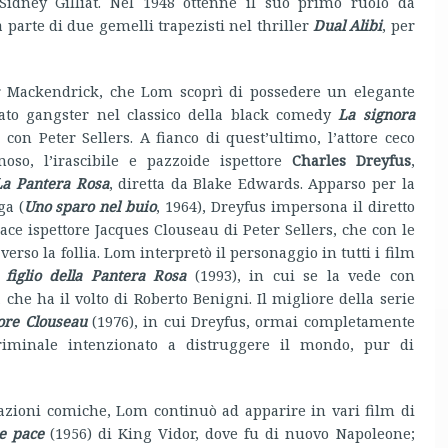
Sidney Gilliat. Nel 1948 ottenne il suo primo ruolo da
a parte di due gemelli trapezisti nel thriller
Dual Alibi
, per
er Mackendrick, che Lom scoprì di possedere un elegante
tato gangster nel classico della black comedy
La signora
o con Peter Sellers. A fianco di quest’ultimo, l’attore ceco
oso, l’irascibile e pazzoide ispettore
Charles Dreyfus
,
La Pantera Rosa
, diretta da Blake Edwards. Apparso per la
ga (
Uno sparo nel buio
, 1964), Dreyfus impersona il diretto
ce ispettore Jacques Clouseau di Peter Sellers, che con le
so la follia. Lom interpretò il personaggio in tutti i film
l figlio della Pantera Rosa
(1993), in cui se la vede con
, che ha il volto di Roberto Benigni. Il migliore della serie
tore Clouseau
(1976), in cui Dreyfus, ormai completamente
riminale intenzionato a distruggere il mondo, pur di
azioni comiche, Lom continuò ad apparire in vari film di
e pace
(1956) di King Vidor, dove fu di nuovo Napoleone;