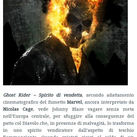
Ghost Rider – Spirito di vendetta
, secondo adattamento
cinematografico del fumetto
Marvel
, ancora interpretato da
Nicolas Cage
, vede Johnny Blaze vagare senza meta
nell’Europa centrale, per sfuggire alla conseguenze del
patto col Diavolo che, in presenza di malvagità, lo trasforma
in uno spirito vendicatore dall’aspetto di teschio
fiammeggiante. Quando spietati sicari al soldo di un