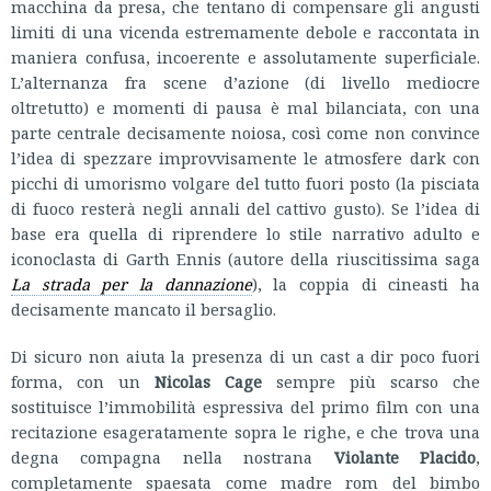
macchina da presa, che tentano di compensare gli angusti
limiti di una vicenda estremamente debole e raccontata in
maniera confusa, incoerente e assolutamente superficiale.
L’alternanza fra scene d’azione (di livello mediocre
oltretutto) e momenti di pausa è mal bilanciata, con una
parte centrale decisamente noiosa, così come non convince
l’idea di spezzare improvvisamente le atmosfere dark con
picchi di umorismo volgare del tutto fuori posto (la pisciata
di fuoco resterà negli annali del cattivo gusto). Se l’idea di
base era quella di riprendere lo stile narrativo adulto e
iconoclasta di Garth Ennis (autore della riuscitissima saga
La strada per la dannazione
), la coppia di cineasti ha
decisamente mancato il bersaglio.
Di sicuro non aiuta la presenza di un cast a dir poco fuori
forma, con un
Nicolas Cage
sempre più scarso che
sostituisce l’immobilità espressiva del primo film con una
recitazione esageratamente sopra le righe, e che trova una
degna compagna nella nostrana
Violante Placido
,
completamente spaesata come madre rom del bimbo