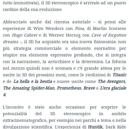
tutto immotivata), il 3D stereoscopico è arrivato ad un punto
cardine della sua evoluzione.
Abbracciato anche dal cinema autoriale – si pensi alle
esperienze di Wim Wenders con
Pina
, di Martin Scorsese
con
Hugo Cabret
e di Werner Herzog con
Cave of forgotten
dreams
-, il 3D ha acquisito ora una nuova fisionomia: non
più strategia commerciale o elemento esornativo per
stupire ma elemento espressivo profondo, che si integra
con la narrazione, la arricchisce e la determina. La fiducia
nel mezzo quindi non è scemata e c’è grande attesa per le
uscite in 3D dei prossimi mesi, come le riedizioni di
Titanic
e de
La bella e la bestia
e nuove uscite come
The Avengers
,
The Amazing Spider-Man
,
Prometheus
,
Brave
o
L’era glaciale
4
.
L’incontro è stato anche occasione per scoprire le
potenzialità del 3D stereoscopico in ambito
extracinematografico, per esempio nei parchi a tema o nella
divulgazione scientifica. L’esperienza di
Huntik
, Dark Ride