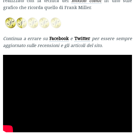
realizzato con la tecnica del
motion comic
in uno stile
grafico che ricorda quello di Frank Miller.
Continua a errare su
Facebook
e
Twitter
per essere sempre
aggiornato sulle recensioni e gli articoli del sito.