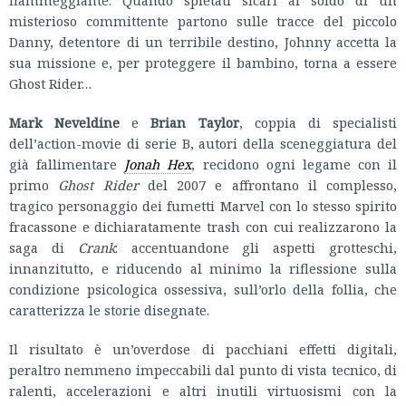
misterioso committente partono sulle tracce del piccolo
Danny, detentore di un terribile destino, Johnny accetta la
sua missione e, per proteggere il bambino, torna a essere
Ghost Rider…
Mark Neveldine
e
Brian Taylor
, coppia di specialisti
dell’action-movie di serie B, autori della sceneggiatura del
già fallimentare
Jonah Hex
, recidono ogni legame con il
primo
Ghost Rider
del 2007 e affrontano il complesso,
tragico personaggio dei fumetti Marvel con lo stesso spirito
fracassone e dichiaratamente trash con cui realizzarono la
saga di
Crank
: accentuandone gli aspetti grotteschi,
innanzitutto, e riducendo al minimo la riflessione sulla
condizione psicologica ossessiva, sull’orlo della follia, che
caratterizza le storie disegnate.
Il risultato è un’overdose di pacchiani effetti digitali,
peraltro nemmeno impeccabili dal punto di vista tecnico, di
ralenti, accelerazioni e altri inutili virtuosismi con la