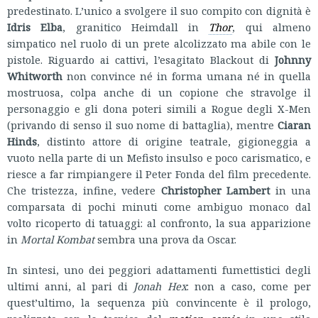
predestinato. L’unico a svolgere il suo compito con dignità è
Idris Elba
, granitico Heimdall in
Thor
, qui almeno
simpatico nel ruolo di un prete alcolizzato ma abile con le
pistole. Riguardo ai cattivi, l’esagitato Blackout di
Johnny
Whitworth
non convince né in forma umana né in quella
mostruosa, colpa anche di un copione che stravolge il
personaggio e gli dona poteri simili a Rogue degli X-Men
(privando di senso il suo nome di battaglia), mentre
Ciaran
Hinds
, distinto attore di origine teatrale, gigioneggia a
vuoto nella parte di un Mefisto insulso e poco carismatico, e
riesce a far rimpiangere il Peter Fonda del film precedente.
Che tristezza, infine, vedere
Christopher Lambert
in una
comparsata di pochi minuti come ambiguo monaco dal
volto ricoperto di tatuaggi: al confronto, la sua apparizione
in
Mortal Kombat
sembra una prova da Oscar.
In sintesi, uno dei peggiori adattamenti fumettistici degli
ultimi anni, al pari di
Jonah Hex
: non a caso, come per
quest’ultimo, la sequenza più convincente è il prologo,