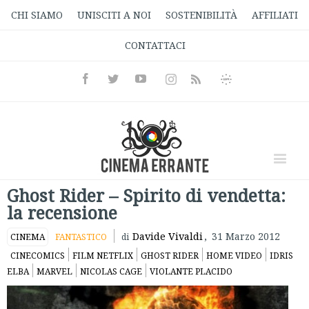
CHI SIAMO
UNISCITI A NOI
SOSTENIBILITÀ
AFFILIATI
CONTATTACI
Facebook
Twitter
Youtube
Instagram
Informativa
Rss
Privacy
Ghost Rider – Spirito di vendetta:
la recensione
Davide Vivaldi
,
31 Marzo 2012
CINEMA
FANTASTICO
di
CINECOMICS
FILM NETFLIX
GHOST RIDER
HOME VIDEO
IDRIS
ELBA
MARVEL
NICOLAS CAGE
VIOLANTE PLACIDO