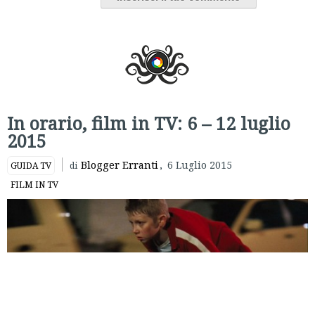
In orario, film in TV: 6 – 12 luglio
2015
Blogger Erranti
,
6 Luglio 2015
GUIDA TV
di
FILM IN TV
Dedicata a chi segue orari regolari, non soffre di insonnia e
la mattina punta la sveglia, ecco
IN ORARIO
, la guida ai film