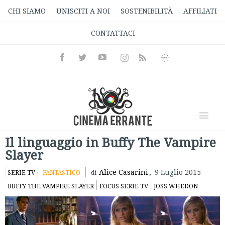
CHI SIAMO
UNISCITI A NOI
SOSTENIBILITÀ
AFFILIATI
CONTATTACI
Facebook
Twitter
Youtube
Instagram
Informativa
Rss
Privacy
Il linguaggio in Buffy The Vampire
Slayer
Alice Casarini
,
9 Luglio 2015
SERIE TV
FANTASTICO
di
BUFFY THE VAMPIRE SLAYER
FOCUS SERIE TV
JOSS WHEDON