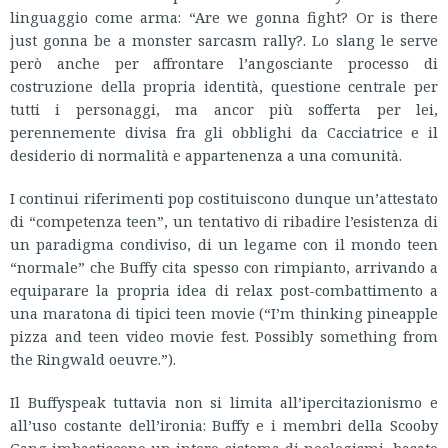
linguaggio come arma: “Are we gonna fight? Or is there
just gonna be a monster sarcasm rally?. Lo slang le serve
però anche per affrontare l’angosciante processo di
costruzione della propria identità, questione centrale per
tutti i personaggi, ma ancor più sofferta per lei,
perennemente divisa fra gli obblighi da Cacciatrice e il
desiderio di normalità e appartenenza a una comunità.
I continui riferimenti pop costituiscono dunque un’attestato
di “competenza teen”, un tentativo di ribadire l’esistenza di
un paradigma condiviso, di un legame con il mondo teen
“normale” che Buffy cita spesso con rimpianto, arrivando a
equiparare la propria idea di relax post-combattimento a
una maratona di tipici teen movie (“I’m thinking pineapple
pizza and teen video movie fest. Possibly something from
the Ringwald oeuvre.”).
Il Buffyspeak tuttavia non si limita all’ipercitazionismo e
all’uso costante dell’ironia: Buffy e i membri della Scooby