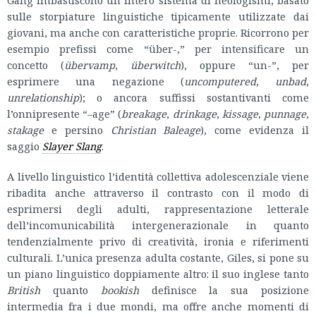
Gang imbastiscono un intero sistema di neologismi, basato
sulle storpiature linguistiche tipicamente utilizzate dai
giovani, ma anche con caratteristiche proprie. Ricorrono per
esempio prefissi come “über-,” per intensificare un
concetto (
übervamp
,
überwitch
), oppure “un-”, per
esprimere una negazione (
uncomputered
,
unbad
,
unrelationship
); o ancora suffissi sostantivanti come
l’onnipresente “–age” (
breakage
,
drinkage
,
kissage
,
punnage
,
stakage
e persino
Christian Baleage
), come evidenza il
saggio
Slayer Slang
.
A livello linguistico l’identità collettiva adolescenziale viene
ribadita anche attraverso il contrasto con il modo di
esprimersi degli adulti, rappresentazione letterale
dell’incomunicabilità intergenerazionale in quanto
tendenzialmente privo di creatività, ironia e riferimenti
culturali. L’unica presenza adulta costante, Giles, si pone su
un piano linguistico doppiamente altro: il suo inglese tanto
British
quanto
bookish
definisce la sua posizione
intermedia fra i due mondi, ma offre anche momenti di