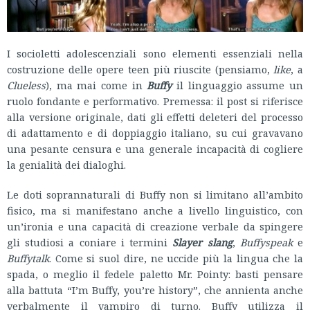
I socioletti adolescenziali sono elementi essenziali nella
costruzione delle opere teen più riuscite (pensiamo,
like
, a
Clueless
), ma mai come in
Buffy
il linguaggio assume un
ruolo fondante e performativo. Premessa: il post si riferisce
alla versione originale, dati gli effetti deleteri del processo
di adattamento e di doppiaggio italiano, su cui gravavano
una pesante censura e una generale incapacità di cogliere
la genialità dei dialoghi.
Le doti soprannaturali di Buffy non si limitano all’ambito
fisico, ma si manifestano anche a livello linguistico, con
un’ironia e una capacità di creazione verbale da spingere
gli studiosi a coniare i termini
Slayer slang
,
Buffyspeak
e
Buffytalk
. Come si suol dire, ne uccide più la lingua che la
spada, o meglio il fedele paletto Mr. Pointy: basti pensare
alla battuta “I’m Buffy, you’re history”, che annienta anche
verbalmente il vampiro di turno. Buffy utilizza il