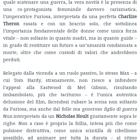
quale scatenare una guerra, la vera novità è la presenza di
una co-protagonista femminile davvero carismatica,
l’imperatrice Furiosa, interpretata da una perfetta
Charlize
Theron
rasata e con un braccio solo, che sottolinea
l’importanza fondamentale delle donne come unica forza
vitale – non soltanto in quanto madri, ma in quanto guide –
in grado di restituire un futuro a un’umanità condannata a
morte, oltre che come custodi di valori che andrebbero
perduti.
Relegato dalla vicenda a un ruolo passivo, lo stesso Max – a
cui Tom Hardy, stranamente, non riesce a infondere
l’appeal alla Eastwood di Mel Gibson, risultando
imbambolato, più che taciturno – è l’unica autentica
delusione del film, facendosi rubare la scena non soltanto
da Furiosa, ma anche dal folle ma generoso
figlio di guerra
Nux interpretato da un
Nicholas Hoult
giustamente sopra le
righe. Non a caso è proprio la follia, intesa più che come
pulsione distruttiva, come unica scintilla di ribellione
possibile, ad animare per tutta la durata – al ritmo