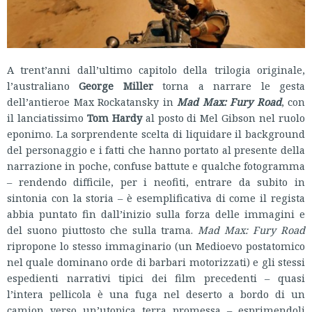
A trent’anni dall’ultimo capitolo della trilogia originale,
l’australiano
George Miller
torna a narrare le gesta
dell’antieroe Max Rockatansky in
Mad Max: Fury Road
, con
il lanciatissimo
Tom Hardy
al posto di Mel Gibson nel ruolo
eponimo. La sorprendente scelta di liquidare il background
del personaggio e i fatti che hanno portato al presente della
narrazione in poche, confuse battute e qualche fotogramma
– rendendo difficile, per i neofiti, entrare da subito in
sintonia con la storia – è esemplificativa di come il regista
abbia puntato fin dall’inizio sulla forza delle immagini e
del suono piuttosto che sulla trama.
Mad Max: Fury Road
ripropone lo stesso immaginario (un Medioevo postatomico
nel quale dominano orde di barbari motorizzati) e gli stessi
espedienti narrativi tipici dei film precedenti – quasi
l’intera pellicola è una fuga nel deserto a bordo di un
camion verso un’utopica terra promessa – esprimendoli