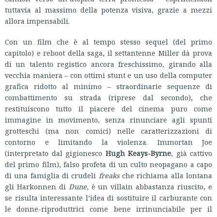
tuttavia al massimo della potenza visiva, grazie a mezzi
allora impensabili.
Con un film che è al tempo stesso sequel (del primo
capitolo) e reboot della saga, il settantenne Miller dà prova
di un talento registico ancora freschissimo, girando alla
vecchia maniera – con ottimi stunt e un uso della computer
grafica ridotto al minimo – straordinarie sequenze di
combattimento su strada (riprese dal secondo), che
restituiscono tutto il piacere del cinema puro come
immagine in movimento, senza rinunciare agli spunti
grotteschi (ma non comici) nelle caratterizzazioni di
contorno e limitando la violenza. Immortan Joe
(interpretato dal gigionesco
Hugh Keays-Byrne
, già cattivo
del primo film), falso profeta di un culto neopagano a capo
di una famiglia di crudeli
freaks
che richiama alla lontana
gli Harkonnen di
Dune
, è un villain abbastanza riuscito, e
se risulta interessante l’idea di sostituire il carburante con
le donne-riproduttrici come bene irrinunciabile per il