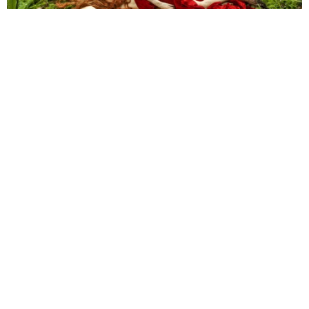
Il cinema di
Matteo Garrone
ha sempre giocato su una
continua tensione tra iperrealismo e metafisica, tra
naturalismo e tendenze al surreale; dagli horror dell’anima
L’Imbalsamatore
e
Primo amore
, a quello che rimane forse
il suo film in assoluto migliore:
Reality
, dove l’iperrealismo
di facciata assume una connotazione sempre più onirica,
quasi irreale, man mano che il protagonista sprofonda nella
sua ossessione. Lo stesso
Gomorra
supera, per incastri
narrativi e scelte stilistiche, le coordinate apparenti del
realismo più puro e convenzionale, assumendo
connotazioni tra il metafisico e l’orrorifico.
Pensandoci bene, quindi, non dovrebbe sorprendere che il
regista romano sia approdato al fantastico puro e al fiabesco
con la sua ultima fatica
Il racconto dei racconti
, ispirato a
quella che è considerata la prima raccolta organica di fiabe