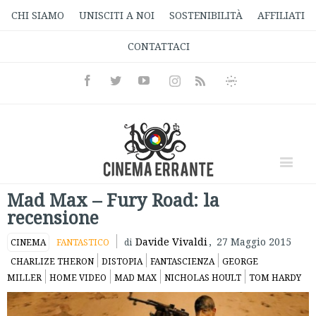
CHI SIAMO
UNISCITI A NOI
SOSTENIBILITÀ
AFFILIATI
CONTATTACI
Facebook
Twitter
Youtube
Instagram
Informativa
Rss
Privacy
Mad Max – Fury Road: la
recensione
Davide Vivaldi
,
27 Maggio 2015
CINEMA
FANTASTICO
di
CHARLIZE THERON
DISTOPIA
FANTASCIENZA
GEORGE
MILLER
HOME VIDEO
MAD MAX
NICHOLAS HOULT
TOM HARDY