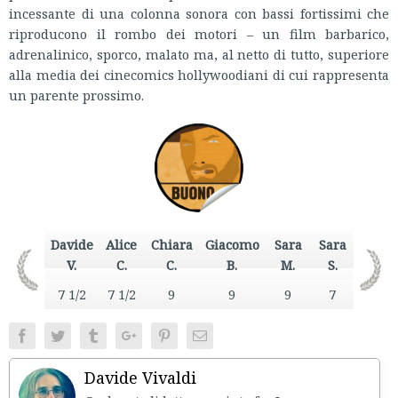
incessante di una colonna sonora con bassi fortissimi che
riproducono il rombo dei motori – un film barbarico,
adrenalinico, sporco, malato ma, al netto di tutto, superiore
alla media dei cinecomics hollywoodiani di cui rappresenta
un parente prossimo.
Davide
Alice
Chiara
Giacomo
Sara
Sara
V.
C.
C.
B.
M.
S.
7 1/2
7 1/2
9
9
9
7
Facebook
Twitter
Tumblr
Google+
Pinterest
Email
Davide Vivaldi