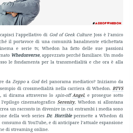
capisci l’appellativo di
God of Geek Culture
: Joss è l’amico
nché il portavoce di una comunità banalmente etichettata
cinema e serie tv, Whedon ha fatto delle sue passioni
iamato
Whedonverse
, apprezzato perché familiare. Un modo
sso le fondamenta per la transmedialità e che ora è alla
re da
Zeppo
a
God
del panorama mediatico? Iniziamo da
 esempio di crossmedialità nella carriera di Whedon.
BTVS
e, si dirama attraverso lo
spin-off
Angel
, e prosegue sotto
l’epilogo cinematografico
Serenity
, Whedon si allontana
rea un racconto in divenire in cui entrambi i media sono
ione della web series
Dr. Horrible
permette a Whedon di
e consumo di YouTube, e di anticipare l’attuale espansione
rme di streaming online.