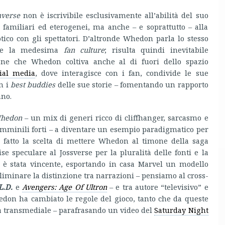
verse
non è iscrivibile esclusivamente all’abilità del suo
i familiari ed eterogenei, ma anche – e soprattutto – alla
ico con gli spettatori. D’altronde Whedon parla lo stesso
de la medesima
fan culture
; risulta quindi inevitabile
one che Whedon coltiva anche al di fuori dello spazio
cial media
, dove interagisce con i fan, condivide le sue
on i
best buddies
delle sue storie – fomentando un rapporto
ano.
Whedon
– un mix di generi ricco di cliffhanger, sarcasmo e
emminili forti – a diventare un esempio paradigmatico per
Di fatto la scelta di mettere Whedon al timone della saga
se speculare al Jossverse per la pluralità delle fonti e la
 è stata vincente, esportando in casa Marvel un modello
liminare la distinzione tra narrazioni – pensiamo al cross-
L.D.
e
Avengers: Age Of Ultron
– e tra autore “televisivo” e
edon ha cambiato le regole del gioco, tanto che da queste
a transmediale – parafrasando un video del
Saturday Night