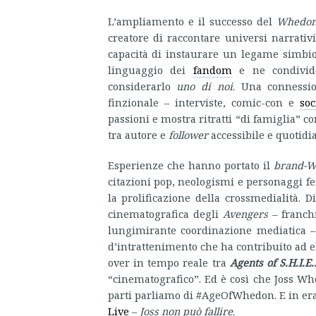
L’ampliamento e il successo del
Whedon
creatore di raccontare universi narrativ
capacità di instaurare un legame simbiot
linguaggio dei
fandom
e ne condivi
considerarlo
uno di noi
. Una connessi
finzionale – interviste, comic-con e
so
passioni e mostra ritratti “di famiglia” c
tra autore e
follower
accessibile e quotidi
Esperienze che hanno portato il
brand-
citazioni pop, neologismi e personaggi f
la prolificazione della crossmedialità. 
cinematografica degli
Avengers
– franchi
lungimirante coordinazione mediatica –
d’intrattenimento che ha contribuito ad e
over in tempo reale tra
Agents of S.H.I.E.
“cinematografico”. Ed è così che Joss Wh
parti parliamo di #AgeOfWhedon. E in er
Live
–
Joss non può fallire
.