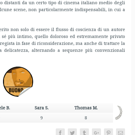
 distanti da un certo tipo di cinema italiano medio degli
cune scene, non particolarmente indispensabili, in cui a
rito non solo di essere il flusso di coscienza di un autore
il sé più intimo, quello doloroso ed estremamente privato
 regista in fase di riconsiderazione, ma anche di trattare la
a delicatezza, alternando a sequenze più convenzionali
le B.
Sara S.
Thomas M.
9
9
8
Facebook
Twitter
Tumblr
Google+
Pinterest
Email