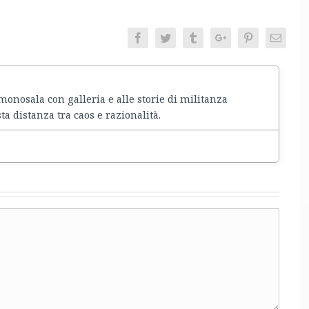
Facebook
Twitter
Tumblr
Google+
Pinterest
Email
nosala con galleria e alle storie di militanza
ta distanza tra caos e razionalità.