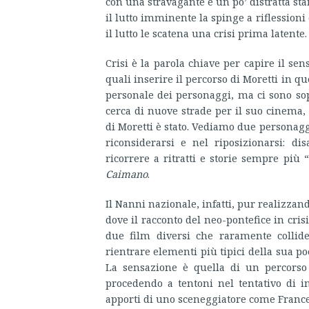
con una stravagante e un po’ distratta s
il lutto imminente la spinge a riflessioni 
il lutto le scatena una crisi prima latente.
Crisi è la parola chiave per capire il sen
quali inserire il percorso di Moretti in qu
personale dei personaggi, ma ci sono sopr
cerca di nuove strade per il suo cinema,
di Moretti è stato. Vediamo due personagg
riconsiderarsi e nel riposizionarsi: di
ricorrere a ritratti e storie sempre più 
Caimano
.
Il Nanni nazionale, infatti, pur realizz
dove il racconto del neo-pontefice in cri
due film diversi che raramente collid
rientrare elementi più tipici della sua po
La sensazione è quella di un percorso 
procedendo a tentoni nel tentativo di i
apporti di uno sceneggiatore come Franc