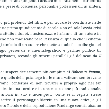
tar americana (un
John Turturro
moderatamente istrionico):
e a prese di coscienza, personali e professionali; in sintesi,
so più profondo del film, e per trovare le coordinate nelle
esto primo quindicennio di secolo. Non c’è solo l’ovvia crisi
attutto i dubbi, l’insicurezza e l’affanno di un autore in
 che non tradiscano però l’essenza di quello che il cinema
i simbolo di un autore che mette a nudo il suo disagio nel
sagio personale e cinematografico, e perfino politico (il
“private”), secondo gli schemi paralleli già delineati da
Il
ando un’opera decisamente più compiuta di
Habemus Papam
,
si e quello dello psicologo tra le mura vaticane sembravano
evano, conferma di non trovarsi a proprio agio nel far
etica in una cornice e in una costruzione più tradizionale.
ancora in atto e incompiuto, come se il regista stesse
nserire il
personaggio Moretti
in una nuova ottica, e gli
esco Piccolo e della coproduzione Fandango contribuiscono