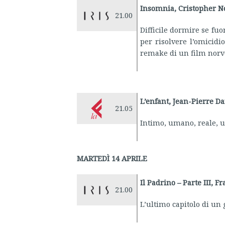
Insomnia, Cristopher N
21.00
Difficile dormire se fuo
per risolvere l’omicidi
remake di un film norve
L’enfant, Jean-Pierre D
21.05
Intimo, umano, reale, u
MARTEDÌ 14 APRILE
Il Padrino – Parte III, F
21.00
L’ultimo capitolo di un 