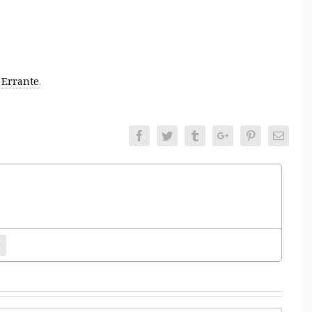
Errante
.
Facebook
Twitter
Tumblr
Google+
Pinterest
Email
entamento.
bsite