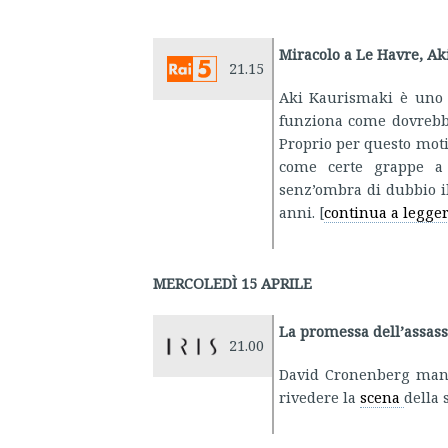
Miracolo a Le Havre, Ak
21.15
Aki Kaurismaki è uno 
funziona come dovrebbe 
Proprio per questo moti
come certe grappe a
senz’ombra di dubbio il
anni. [
continua a legge
MERCOLEDÌ 15 APRILE
La promessa dell’assas
21.00
David Cronenberg mant
rivedere la
scena
della 