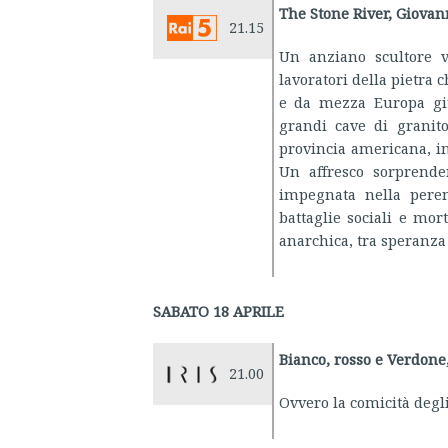
The Stone River, Giovan
21.15
Un anziano scultore v
lavoratori della pietra 
e da mezza Europa giu
grandi cave di granit
provincia americana, in 
Un affresco sorprende
impegnata nella peren
battaglie sociali e mort
anarchica, tra speranza 
SABATO 18 APRILE
Bianco, rosso e Verdone
21.00
Ovvero la comicità degl