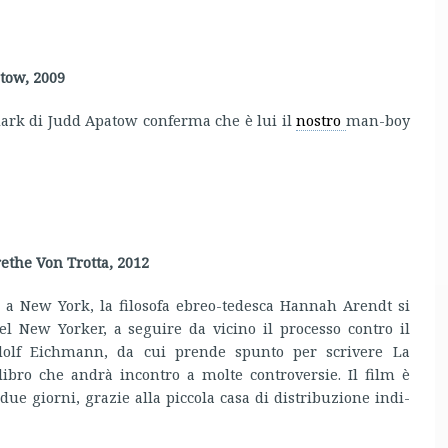
tow, 2009
dark di Judd Apatow conferma che è lui il
nostro
man-boy
the Von Trotta, 2012
 a New York, la filosofa ebreo-tedesca Hannah Arendt si
el New Yorker, a seguire da vicino il processo contro il
dolf Eichmann, da cui prende spunto per scrivere La
libro che andrà incontro a molte controversie. Il film è
 due giorni, grazie alla pic­cola casa di distri­bu­zione indi­