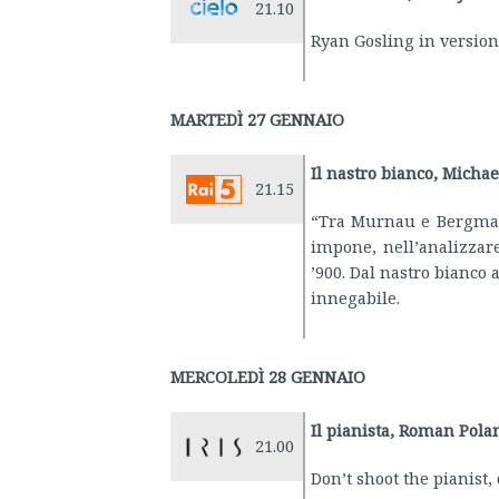
21.10
Ryan Gosling in version
MARTEDÌ 27 GENNAIO
Il nastro bianco, Micha
21.15
“Tra Murnau e Bergman,
impone, nell’analizzar
’900. Dal nastro bianco a
innegabile.
MERCOLEDÌ 28 GENNAIO
Il pianista, Roman Pola
21.00
Don’t shoot the pianist, 