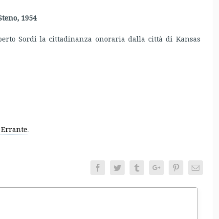
teno, 1954
berto Sordi la cittadinanza onoraria dalla città di Kansas
Errante
.
Facebook
Twitter
Tumblr
Google+
Pinterest
Email