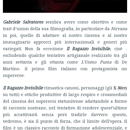
Gabriele Salvatores
sembra avere come obiettivo e come
trait d’union della sua filmografia, in particolare da
Nirvana
in poi, quello di adattare al nostro cinema e al nostro
immaginario approcci più internazionali e generi più
variegati. Non fa eccezione
Il Ragazzo Invisibile
, cioè -
escludendo qualche tentativo artigianale realizzato tra gli
anni settanta e gli ottanta come
L’Uomo Puma
di De
Martino- il primo film italiano con protagonista un
supereroe.
Il Ragazzo Invisibile
rimastica canoni, personaggi (gli
X-Men
su tutti) e ottiche produttive di largo respiro e crossmediali
del cinema dei supereroi statunitense adattandole a forme
di racconto nostrane, nel tentativo di rendere quest’ultime
più accattivanti senza però tradirle davvero: questo,
vedremo, è sia il punto di forza, che il limite dell’opera. Il
film è un classico racconto di formazione adolescenziale, e