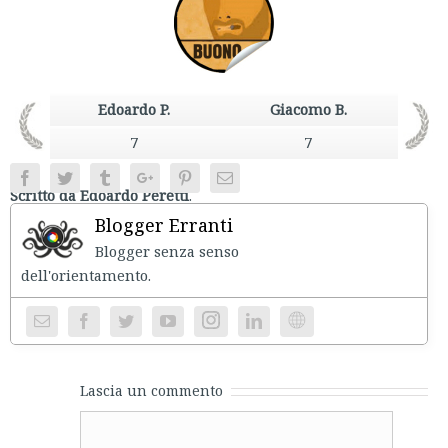
Edoardo P.
Giacomo B.
7
7
Facebook
Twitter
Tumblr
Google+
Pinterest
Email
Scritto da Edoardo Peretti
.
Blogger Erranti
Blogger senza senso
dell'orientament
Instagram
Website
Lascia un commento
Comment