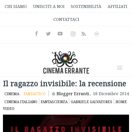
CHI SIAMO
UNISCITI A NOI
SOSTENIBILITÀ
AFFILIATI
CONTATTACI
Facebook
Twitter
Youtube
Instagram
Informativa
Rss
Privacy
Il ragazzo invisibile: la recensione
Blogger Erranti
,
18 Dicembre 2014
CINEMA
FANTASTICO
di
CINEMA ITALIANO
FANTASCIENZA
GABRIELE SALVATORES
HOME
VIDEO