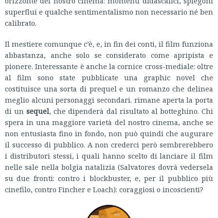
orizzonte del nostro cinema: momenti didascalici, spiegoni
superflui e qualche sentimentalismo non necessario né ben
calibrato.
Il mestiere comunque c’è, e, in fin dei conti, il film funziona
abbastanza, anche solo se considerato come apripista e
pionere. Interessante è anche la cornice cross-mediale: oltre
al film sono state pubblicate una graphic novel che
costituisce una sorta di prequel e un romanzo che delinea
meglio alcuni personaggi secondari. rimane aperta la porta
di un
sequel
, che dipenderà dal risultato al botteghino. Chi
spera in una maggiore varietà del nostro cinema, anche se
non entusiasta fino in fondo, non può quindi che augurare
il successo di pubblico. A non crederci però sembrerebbero
i distributori stessi, i quali hanno scelto di lanciare il film
nelle sale nella bolgia natalizia (Salvatores dovrà vedersela
su due fronti: contro i blockbuster, e, per il pubblico più
cinefilo, contro Fincher e Loach): coraggiosi o incoscienti?