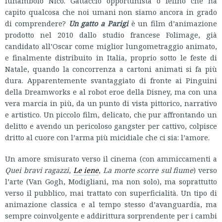
funambolo Nico. Gattaccio opportunista o felino che ha
capito qualcosa che noi umani non siamo ancora in grado
di comprendere?
Un gatto a Parigi
è un film d’animazione
prodotto nel 2010 dallo studio francese Folimage, già
candidato all’Oscar come miglior lungometraggio animato,
e finalmente distribuito in Italia, proprio sotto le feste di
Natale, quando la concorrenza a cartoni animati si fa più
dura. Apparentemente svantaggiato di fronte ai Pinguini
della Dreamworks e al robot eroe della Disney, ma con una
vera marcia in più, da un punto di vista pittorico, narrativo
e artistico. Un piccolo film, delicato, che pur affrontando un
delitto e avendo un pericoloso gangster per cattivo, colpisce
dritto al cuore con l’arma più micidiale che ci sia: l’amore.
Un amore smisurato verso il cinema (con ammiccamenti a
Quei bravi ragazzi
,
Le iene
,
La morte scorre sul fiume
) verso
l’arte (Van Gogh, Modigliani, ma non solo), ma soprattutto
verso il pubblico, mai trattato con superficialità. Un tipo di
animazione classica e al tempo stesso d’avanguardia, ma
sempre coinvolgente e addirittura sorprendente per i cambi