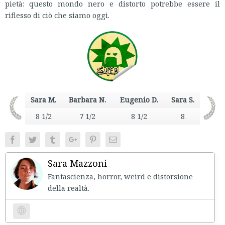
pietà: questo mondo nero e distorto potrebbe essere il
riflesso di ciò che siamo oggi.
Sara M.
Barbara N.
Eugenio D.
Sara S.
8 1/2
7 1/2
8 1/2
8
Facebook
Twitter
Tumblr
Google+
Pinterest
Email
Sara Mazzoni
Fantascienza, horror, weird e distorsione
della realtà.
Website