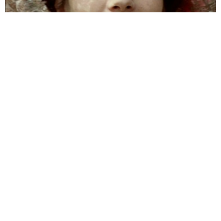
Dedicata a chi segue orari regolari, non soffre di insonnia e
la mattina punta la sveglia, ecco
IN ORARIO
, la guida ai film
da non perdere in onda sulle reti free in prima serata o, in
casi estremi, in seconda.
Because the night belongs to...
sleepers!
LUNEDÌ 15 DICEMBRE
E.T., Steven Spielberg, 1982
21.10
Piuttosto che convincervi a (ri)vedere E.T.,
vi
proponiamo
un’intervista di David
Grieco (L’Unità) a Carlo Rambaldi, padre
dell’extraterrestre per antonomasia,
uscita nel 2002, in occasione del
ventennale del film, celebrato da
un’edizione rimasterizzata nel suono con
alcune aggiunte (scena nella vasca) e