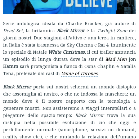
Serie antologica ideata da Charlie Brooker, già autore di
Dead Set
, la britannica
Black Mirror
è la
Twilight Zone
dei
giorni nostri. Due stagioni all’attivo e una terza in cantiere,
in Italia è stata trasmessa da Sky Cinema e Rai 4. Imminente
lo speciale di Natale
White Christmas
, il cui trailer annuncia
un episodio di lunga durata dove la star di
Mad Men
Jon
Hamm
sarà protagonista a fianco di Oona Chaplin e Natalia
Tena, prelevate dal cast di
Game of Thrones
.
Black Mirror
porta sui nostri schermi un mondo distopico
che assomiglia al nostro, o che ne indossa la maschera; un
mondo dove è il nostro rapporto con la tecnologia a
generare mostri. Non assisteremo a viaggi interstellari o a
piegature dello spazio-tempo:
Black Mirror
trova la sua
distopia nella possibile evoluzione di ciò che oggi è
perfettamente normale (smartphone, servizi on demand,
reality show etc.), e che mutando la relazione dell’umano