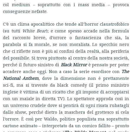
col medium – soprattutto con i mass media – provoca
conseguenze nefaste.
C’è un clima apocalittico che tende all’horror claustrofobico
(su tutti
White Bear
); e come spesso accade nella formula
del racconto breve, d’orrore o fantascienza che sia, la
parabola si fa morale, se non moralista. Lo specchio nero
che ci riflette non è più ai confini della realtà, alla periferia
del possibile. Si trova piuttosto al centro della nostra società,
perché il futuro sinistro di
Black Mirror
è pensato per poter
accadere anche oggi. Non a caso la serie esordisce con
The
National Anthem
, dove la dimensione non è prettamente
sci-fi, ma si traveste da black comedy (il primo ministro
inglese è vittima di un ricatto che gli impone di accoppiarsi
con un maiale in diretta TV). Lo spettatore approda così in
un universo crudele dove si pentirà di ogni risata rubatagli
dallo show, perché dietro la maschera del grottesco si cela
l’orrore. È così per Waldo, politico populista ma soprattutto
cartone animato – interpretato da un comico fallito – pronto