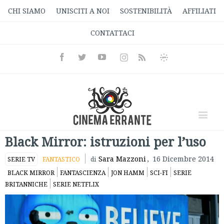
CHI SIAMO
UNISCITI A NOI
SOSTENIBILITÀ
AFFILIATI
CONTATTACI
Facebook
Twitter
Youtube
Instagram
Informativa
Rss
Privacy
Black Mirror: istruzioni per l’uso
Sara Mazzoni
,
16 Dicembre 2014
SERIE TV
FANTASTICO
di
BLACK MIRROR
FANTASCIENZA
JON HAMM
SCI-FI
SERIE
BRITANNICHE
SERIE NETFLIX