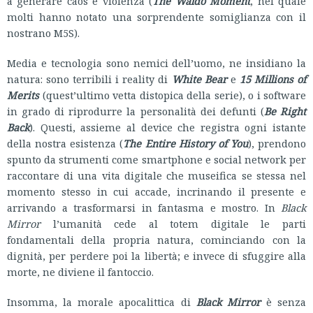
a generare caos e violenza (
The Waldo Moment
, nel quale
molti hanno notato una sorprendente somiglianza con il
nostrano M5S).
Media e tecnologia sono nemici dell’uomo, ne insidiano la
natura: sono terribili i reality di
White Bear
e
15 Millions of
Merits
(quest’ultimo vetta distopica della serie), o i software
in grado di riprodurre la personalità dei defunti (
Be Right
Back
). Questi, assieme al device che registra ogni istante
della nostra esistenza (
The Entire History of You
), prendono
spunto da strumenti come smartphone e social network per
raccontare di una vita digitale che museifica se stessa nel
momento stesso in cui accade, incrinando il presente e
arrivando a trasformarsi in fantasma e mostro. In
Black
Mirror
l’umanità cede al totem digitale le parti
fondamentali della propria natura, cominciando con la
dignità, per perdere poi la libertà; e invece di sfuggire alla
morte, ne diviene il fantoccio.
Insomma, la morale apocalittica di
Black Mirror
è senza