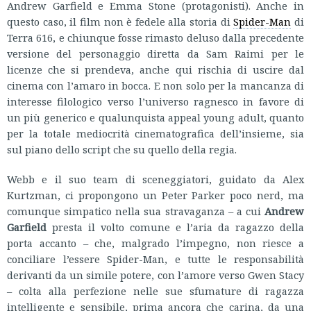
Andrew Garfield e Emma Stone (protagonisti). Anche in
questo caso, il film non è fedele alla storia di
Spider-Man
di
Terra 616, e chiunque fosse rimasto deluso dalla precedente
versione del personaggio diretta da Sam Raimi per le
licenze che si prendeva, anche qui rischia di uscire dal
cinema con l’amaro in bocca. E non solo per la mancanza di
interesse filologico verso l’universo ragnesco in favore di
un più generico e qualunquista appeal young adult, quanto
per la totale mediocrità cinematografica dell’insieme, sia
sul piano dello script che su quello della regia.
Webb e il suo team di sceneggiatori, guidato da Alex
Kurtzman, ci propongono un Peter Parker poco nerd, ma
comunque simpatico nella sua stravaganza – a cui
Andrew
Garfield
presta il volto comune e l’aria da ragazzo della
porta accanto – che, malgrado l’impegno, non riesce a
conciliare l’essere Spider-Man, e tutte le responsabilità
derivanti da un simile potere, con l’amore verso Gwen Stacy
– colta alla perfezione nelle sue sfumature di ragazza
intelligente e sensibile, prima ancora che carina, da una