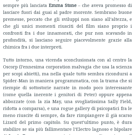
sempre più lanciata
Emma Stone
– che aveva promesso di
lasciare fuori dai guai al padre morente. Sembrano buone
premesse, peccato che gli sviluppi non siano all’altezza, e
che gli unici momenti riusciti del film siano proprio i
confronti fra i due innamorati, che pur non scavando in
profondità, si lasciano seguire piacevolmente grazie alla
chimica fra i due interpreti.
Tutto intorno, una vicenda sconclusionata con al centro la
Oscorp (l’ennesima corporation malvagia che usa la scienza
per scopi abietti), ma nella quale tutto sembra ricondursi a
Spider-Man in maniera programmatica, con la trama che si
riempie di sottostorie narrate in modo poco interessante
(come quella inerente i genitori di Peter) oppure appena
abbozzate (con la zia May, una svogliatissima Sally Field,
ridotta a comparsa), e una rogue gallery di psicopatici fra le
meno riuscite di sempre, da fare rimpiangere il già scarso
Lizard del primo capitolo. Su quest’ultimo punto, è dura
stabilire se sia più fallimentare l’Electro lagnoso e bipolare