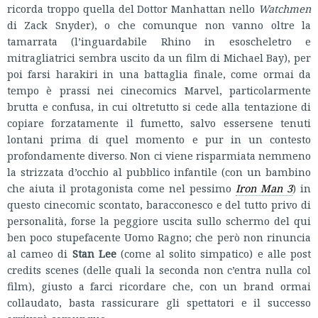
ricorda troppo quella del Dottor Manhattan nello
Watchmen
di Zack Snyder), o che comunque non vanno oltre la
tamarrata (l’inguardabile Rhino in esoscheletro e
mitragliatrici sembra uscito da un film di Michael Bay), per
poi farsi harakiri in una battaglia finale, come ormai da
tempo è prassi nei cinecomics Marvel, particolarmente
brutta e confusa, in cui oltretutto si cede alla tentazione di
copiare forzatamente il fumetto, salvo essersene tenuti
lontani prima di quel momento e pur in un contesto
profondamente diverso. Non ci viene risparmiata nemmeno
la strizzata d’occhio al pubblico infantile (con un bambino
che aiuta il protagonista come nel pessimo
Iron Man 3
) in
questo cinecomic scontato, baracconesco e del tutto privo di
personalità, forse la peggiore uscita sullo schermo del qui
ben poco stupefacente Uomo Ragno; che però non rinuncia
al cameo di
Stan Lee
(come al solito simpatico) e alle post
credits scenes (delle quali la seconda non c’entra nulla col
film), giusto a farci ricordare che, con un brand ormai
collaudato, basta rassicurare gli spettatori e il successo