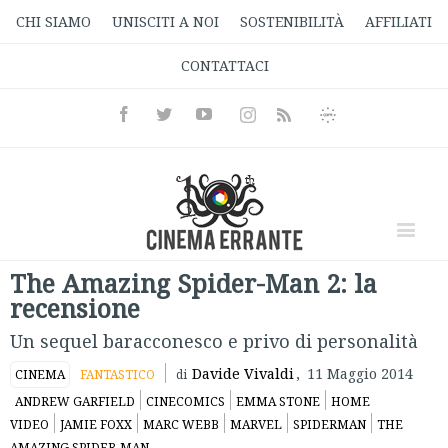
CHI SIAMO
UNISCITI A NOI
SOSTENIBILITÀ
AFFILIATI
CONTATTACI
Facebook
Twitter
Youtube
Instagram
Informativa
Rss
Privacy
The Amazing Spider-Man 2: la
recensione
Un sequel baracconesco e privo di personalità
Davide Vivaldi
,
11 Maggio 2014
CINEMA
FANTASTICO
di
ANDREW GARFIELD
CINECOMICS
EMMA STONE
HOME
VIDEO
JAMIE FOXX
MARC WEBB
MARVEL
SPIDERMAN
THE
AMAZING SPIDER-MAN