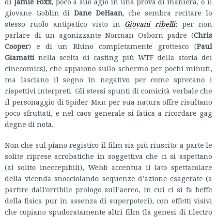
di
Jamie Foxx
, poco a suo agio in una prova di maniera, o il
giovane Goblin di
Dane DeHaan
, che sembra recitare lo
stesso ruolo antipatico visto in
Giovani ribelli
; per non
parlare di un agonizzante Norman Osborn padre (
Chris
Cooper
) e di un Rhino completamente grottesco (
Paul
Giamatti
nella scelta di casting più WTF della storia dei
cinecomics), che appaiono sullo schermo per pochi minuti,
ma lasciano il segno in negativo per come sprecano i
rispettivi interpreti. Gli stessi spunti di comicità verbale che
il personaggio di Spider-Man per sua natura offre risultano
poco sfruttati, e nel caos generale si fatica a ricordare gag
degne di nota.
Non che sul piano registico il film sia più riuscito: a parte le
solite riprese acrobatiche in soggettiva che ci si aspettano
(al solito ineccepibili), Webb accentua il lato spettacolare
della vicenda snocciolando sequenze d’azione esagerate (a
partire dall’orribile prologo sull’aereo, in cui ci si fa beffe
della fisica pur in assenza di superpoteri), con effetti visivi
che copiano spudoratamente altri film (la genesi di Electro