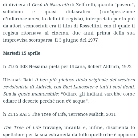
di divi era il
Gesù di Nazareth
di Zeffirelli, quanto “povero”,
sottotono e quasi didascalico («un’operazione
d’informazione», lo definì il regista), interpretato per lo più
da attori sconosciuti era il film di Rossellini, con il quale il
regista ritornava al cinema, due anni prima della sua
improvvisa scomparsa, il 3 giugno del
1977
.
Martedì 15 aprile
h 21.05 IRIS Nessuna pietà per Ulzana, Robert Aldrich, 1972
Ulzana’s Raid
il ben più pietoso titolo originale del western
revisionista di Aldrich, con Burt Lancaster e tutti i suoi denti.
Sua la quote memorabile:
“Odiare gli indiani sarebbe come
odiare il deserto perché non c’è acqua”.
h 21.15 RAI 5 The Tree of Life, Terrence Malick, 2011
The Tree of Life
travolge, incanta e, infine, disorienta lo
spettatore per la sua estraneità da tutto quello che è apparso