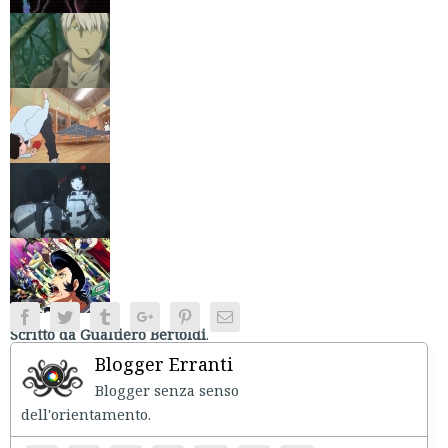
Facebook
Twitter
Tumblr
Google+
Pinterest
Email
Scritto da Gualtiero Bertoldi
.
Blogger Erranti
Blogger senza senso
dell'orientament