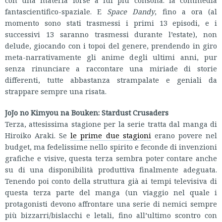
fantascientifico-spaziale. E
Space Dandy
, fino a ora (al
momento sono stati trasmessi i primi 13 episodi, e i
successivi 13 saranno trasmessi durante l’estate), non
delude, giocando con i topoi del genere, prendendo in giro
meta-narrativamente gli anime degli ultimi anni, pur
senza rinunciare a raccontare una miriade di storie
differenti, tutte abbastanza strampalate e geniali da
strappare sempre una risata.
JoJo no Kimyou na Bouken: Stardust Crusaders
Terza, attesissima stagione per la serie tratta dal manga di
Hiroiko Araki. Se
le prime due stagioni
erano povere nel
budget, ma fedelissime nello spirito e feconde di invenzioni
grafiche e visive, questa terza sembra poter contare anche
su di una disponibilità produttiva finalmente adeguata.
Tenendo poi conto della struttura già ai tempi televisiva di
questa terza parte del manga (un viaggio nel quale i
protagonisti devono affrontare una serie di nemici sempre
più bizzarri/bislacchi e letali, fino all’ultimo scontro con