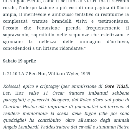
un singolo evento, come il bel film di Vicari, ma il racconto
corale, l’interpretazione a più voci di una pagina di Storia
ampia, il meritevole e ambizioso tentativo di restituirne la
complessità tramite brandelli visivi e testimonianze.
Peccato che l’emozione prenda frequentemente il
sopravvento, soprattutto nelle sequenze che estetizzano e
sgranano la nettezza delle immagini d’archivio,
concedendosi a un lirismo ridondante.”
Sabato 19 aprile
h 21.10 LA 7 Ben Hur, William Wyler, 1959
Kolossal, epico e criptogay (per ammissione di
Gore Vidal
),
Ben Hur
valse 11 Oscar (tuttora imbattuti sebbene
pareggiati) e parecchi bloopers, dal Rolex d’oro sul polso di
Charlton Heston alle impronte di pneumatici sul terreno. A
rendere memorabile la scena delle bighe (che poi sono
quadriglie) ha contribuito, oltre all’amico degli animali
Angelo Lombardi, l’addestratore dei cavalli e stuntman Pietro