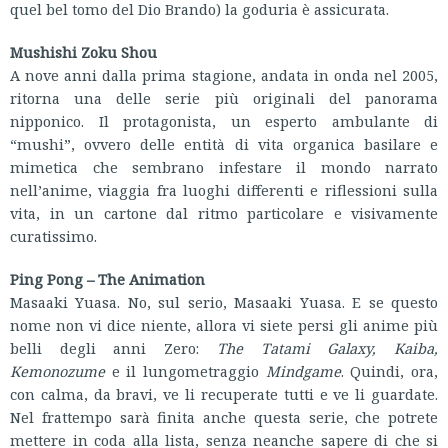
quel bel tomo del Dio Brando) la goduria è assicurata.
Mushishi Zoku Shou
A nove anni dalla prima stagione, andata in onda nel 2005,
ritorna una delle serie più originali del panorama
nipponico. Il protagonista, un esperto ambulante di
“mushi”, ovvero delle entità di vita organica basilare e
mimetica che sembrano infestare il mondo narrato
nell’anime, viaggia fra luoghi differenti e riflessioni sulla
vita, in un cartone dal ritmo particolare e visivamente
curatissimo.
Ping Pong – The Animation
Masaaki Yuasa. No, sul serio, Masaaki Yuasa. E se questo
nome non vi dice niente, allora vi siete persi gli anime più
belli degli anni Zero:
The Tatami Galaxy, Kaiba,
Kemonozume
e il lungometraggio
Mindgame
. Quindi, ora,
con calma, da bravi, ve li recuperate tutti e ve li guardate.
Nel frattempo sarà finita anche questa serie, che potrete
mettere in coda alla lista, senza neanche sapere di che si