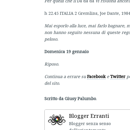
Per quelli che il
Da da da
vi risuona ancora
h 22.45 ITALIA 2 Gremlins, Joe Dante, 198
Mai esporlo alla luce, mai farlo bagnare, m
non hanno seguito nessuna di queste regole
peloso.
Domenica 19 gennaio
Riposo.
Continua a errare su
Facebook
e
Twitter
p
del sito.
Scritto da Giusy Palumbo
.
Blogger Erranti
Blogger senza senso
dell'ori