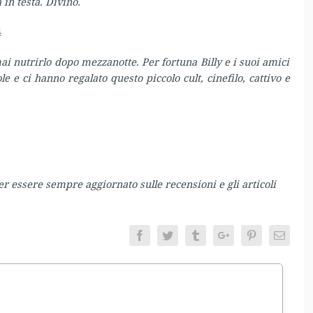
 in testa. Divino.
4
ai nutrirlo dopo mezzanotte. Per fortuna Billy e i suoi amici
 e ci hanno regalato questo piccolo cult, cinefilo, cattivo e
er essere sempre aggiornato sulle recensioni e gli articoli
Facebook
Twitter
Tumblr
Google+
Pinterest
Email
entamento.