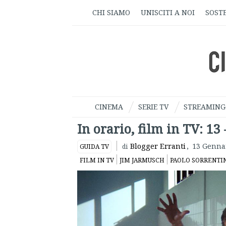
CHI SIAMO
UNISCITI A NOI
SOSTE
CINEMA
SERIE TV
STREAMING
In orario, film in TV: 13
Blogger Erranti
,
13 Genna
GUIDA TV
di
FILM IN TV
JIM JARMUSCH
PAOLO SORRENTI