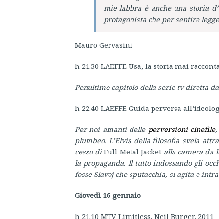
mie labbra è anche una storia d’
protagonista che per sentire legge 
Mauro Gervasini
h 21.30 LAEFFE Usa, la storia mai racconta
Penultimo capitolo della serie tv diretta da
h 22.40 LAEFFE Guida perversa all’ideolog
Per noi amanti delle
perversioni cinefile
,
plumbeo. L’Elvis della filosofia svela att
cesso di
Full Metal Jacket
alla camera da l
la propaganda. Il tutto indossando gli occh
fosse Slavoj che sputacchia, si agita e int
Giovedì 16 gennaio
h 21.10 MTV Limitless, Neil Burger, 2011