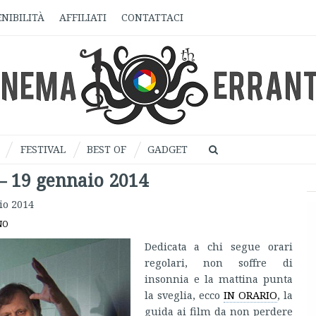
NIBILITÀ
AFFILIATI
CONTATTACI
FESTIVAL
BEST OF
GADGET
 – 19 gennaio 2014
io 2014
NO
Dedicata a chi segue orari
regolari, non soffre di
insonnia e la mattina punta
la sveglia, ecco
IN ORARIO
, la
guida ai film da non perdere