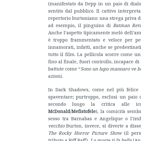
(manifestato da Depp in un paio di dial
sentito dal pubblico. Il cattivo interpret
repertorio burtoniano: una strega priva di
ad esempio, il pinguino di
Batman Ret
Anche l’aspetto tipicamente melò dell’amo
è troppo frammentato e veloce per per
innamorati, infatti, anche se predestinati
tutto il film. La pellicola scorre come 
fino al finale, fuori controllo, incapace di
battute come “
Sono un lupo mannaro ve b
azioni.
In Dark Shadows, come nel più felice Be
spaventare; purtroppo, esclusi un paio 
secondo luogo la critica alle ico
McDonald
/
Mefistofele
), la comicità semb
sesso tra Barnabas e Angelique o l’imb
vecchio
Burton, invece, si diverte a diss
The Rocky Horror Picture Show
(il pers
tributo a Riff Raff),
La morte ti fa bella
(Ang