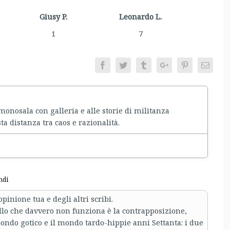
Giusy P.
Leonardo L.
1
7
Facebook
Twitter
Tumblr
Google+
Pinterest
Email
nosala con galleria e alle storie di militanza
ta distanza tra caos e razionalità.
ndi
inione tua e degli altri scribi.
o che davvero non funziona è la contrapposizione,
ondo gotico e il mondo tardo-hippie anni Settanta: i due