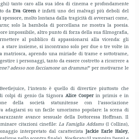
oghi) tanto caro alla sua idea di cinema e profondamente
ato da
Eva Green
è infatti uno dei malvagi più deboli del
 spessore, molto lontana dalla tragicità di avversari come,
urns
; solo la bambola di porcellana ne mostra la poesia.
re impossibile, altro punto di forza della sua filmografia,
mettere al pubblico di appassionarsi alla vicenda: gli
 a stare insieme, si incontrano solo per due o tre volte in
una matriosca, aprendo una miriade di trame e sottotrame,
 gestire i personaggi, tanto da essere costretto a ricorrere a
ene? adesso non facciamone un dramma!
” per motivarne le
etlejuice, l’intento è quello di divertire piuttosto che
di colpi di genio (la Signora
Alice Cooper
in primis e in
ne della società statunitense con l’associazione
ra adagiarsi su un facile umorismo popolare: la scena di
arazzante avance sessuale della Dottoressa Hoffman. Il
eminare citazioni cinefile:
La Famiglia Addams
(I Collins),
onaggio interpretato dal caratterista
Jackie Earle Haley
,
elique nello scontro finale),
Nosferatu
(il vampiro Depp) e