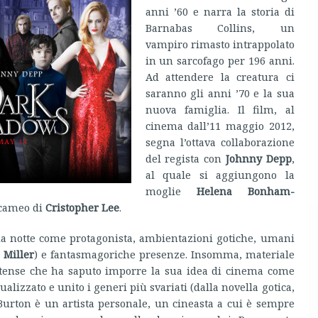
anni ’60 e narra la storia di
Barnabas Collins, un
vampiro rimasto intrappolato
in un sarcofago per 196 anni.
Ad attendere la creatura ci
saranno gli anni ’70 e la sua
nuova famiglia. Il film, al
cinema dall’11 maggio 2012,
segna l’ottava collaborazione
del regista con
Johnny Depp
,
al quale si aggiungono la
moglie
Helena Bonham-
cameo di
Cristopher Lee
.
lla notte come protagonista, ambientazioni gotiche, umani
 Miller
) e fantasmagoriche presenze. Insomma, materiale
unitense che ha saputo imporre la sua idea di cinema come
alizzato e unito i generi più svariati (dalla novella gotica,
m Burton è un artista personale, un cineasta a cui è sempre