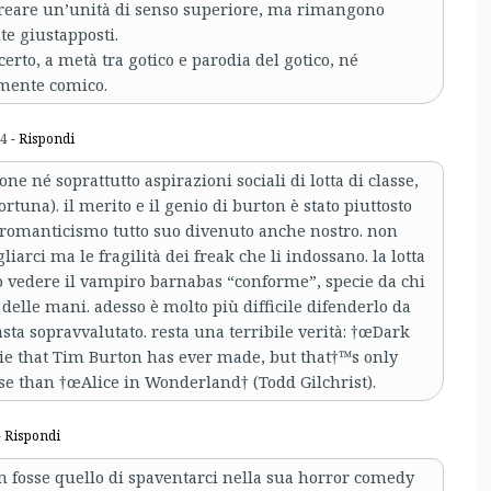
 creare un’unità di senso superiore, ma rimangono
e giustapposti.
erto, a metà tra gotico e parodia del gotico, né
mente comico.
44
- Rispondi
ne né soprattutto aspirazioni sociali di lotta di classe,
rtuna). il merito e il genio di burton è stato piuttosto
n romanticismo tutto suo divenuto anche nostro. non
gliarci ma le fragilità dei freak che li indossano. la lotta
ro vedere il vampiro barnabas “conforme”, specie da chi
delle mani. adesso è molto più difficile difenderlo da
asta sopravvalutato. resta una terribile verità: †œDark
ie that Tim Burton has ever made, but that†™s only
 than †œAlice in Wonderland† (Todd Gilchrist).
 Rispondi
n fosse quello di spaventarci nella sua horror comedy