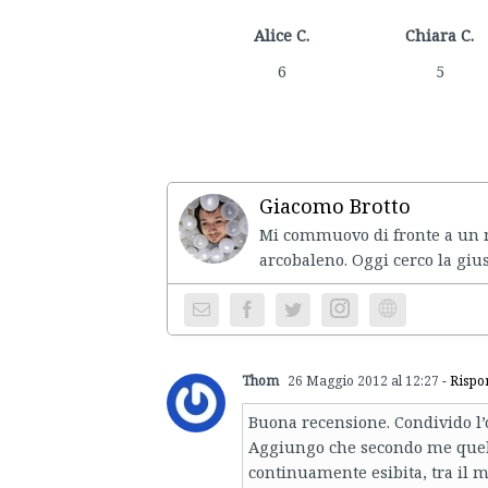
Alice C.
Chiara C.
6
5
Giacomo Brotto
Mi commuovo di fronte a un mo
arcobaleno. Oggi cerco la gius
Instagram
Website
Thom
26 Maggio 2012 al 12:27
- Rispo
Buona recensione. Condivido l’op
Aggiungo che secondo me quell
continuamente esibita, tra il m