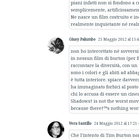
piani infatti non si fondono a
semplicemente, artificiosament
Ne nasce un film costruito e inc
realmente inquietante né real
Giusy Palumbo
25 Maggio 2012 al 15:
non ho intercettato né sovversio
in nessun film di burton (per fo
raccontare la diversità, con u
sono i colori e gli abiti ad abba
è tutta interiore. spiace davve
ha immaginato forbici al posto 
chi lo accusa di essere un cine
Shadows† is not the worst mov
because there†™s nothing worse
Vera Santillo
24 Maggio 2012 al 17:21
-
Che l’intento di Tim Burton no