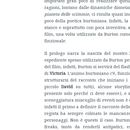
importato gran poco di realizzare quell
ragioni, lontano dalle dinamiche disnei
pianeta delle scimmie
, ci risulta quasi 
poco della poetica burtoniana. Infatti, l
stanco e soprattutto con poca inventiva; 
film, una volta utilizzato da Burton come
finzionale.
Il prologo narra la nascita del mostro
espediente spesso utilizzato da Burton per
del film, infatti, Burton si servirà del fl
di
Victoria
. L’animo burtoniano c’è, funzio
strutturarsi del racconto che iniziano i
piccolo
David
su tutti), alcune storyl
presente solo perché ci deve essere), e
sceneggiatura miscuglio di eventi non è c
infatti il primo a definire il racconto del
regista ha sempre colmato le mancanze
personaggi. Non è questo il caso. Burto
freaks, tanto da renderli antipatici,