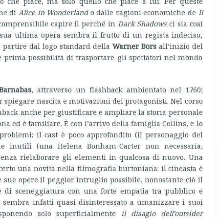
o che piace, ma solo quello che piace a lui. Per queste
ane di
Alice in Wonderland
o dalle ragioni economiche de
Il
incomprensibile capire il perché in
Dark Shadows
ci sia così
a sua ultima opera sembra il frutto di un regista indeciso,
a partire dal logo standard della
Warner Bors
all’inizio del
 prima possibilità di trasportare gli spettatori nel mondo
Barnabas
, attraverso un flashback ambientato nel 1760;
 spiegare nascita e motivazioni dei protagonisti. Nel corso
ashback anche per giustificare e ampliare la storia personale
na ed è familiare. È con l’arrivo della famiglia Collins, e lo
 problemi: il cast è poco approfondito (il personaggio del
ine inutili (una Helena Bonham-Carter non necessaria,
 senza rielaborare gli elementi in qualcosa di nuovo. Una
erto una novità nella filmografia burtoniana: il cineasta è
le sue opere il peggior intruglio possibile, nonostante ciò il
 di sceneggiatura con una forte empatia tra pubblico e
n sembra infatti quasi disinteressato a umanizzare i suoi
 esponendo solo superficialmente
il disagio dell’outsider