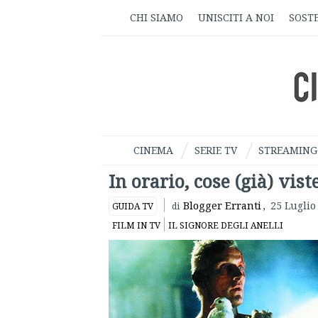
CHI SIAMO
UNISCITI A NOI
SOSTE
CINEMA
SERIE TV
STREAMING
In orario, cose (già) vist
Blogger Erranti
,
25 Luglio
GUIDA TV
di
FILM IN TV
IL SIGNORE DEGLI ANELLI