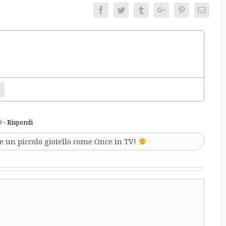
Facebook
Twitter
Tumblr
Google+
Pinterest
Email
entamento.
bsite
9
- Rispondi
re un piccolo gioiello come Once in TV!