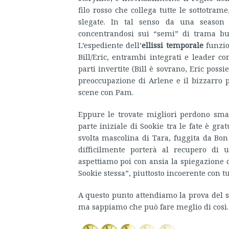
filo rosso che collega tutte le sottotram
slegate. In tal senso da una seaso
concentrandosi sui “semi” di trama butt
L’espediente dell’
ellissi temporale
funzio
Bill/Eric, entrambi integrati e leader 
parti invertite (Bill è sovrano, Eric poss
preoccupazione di Arlene e il bizzarro 
scene con Pam.
Eppure le trovate migliori perdono smal
parte iniziale di Sookie tra le fate è grat
svolta mascolina di Tara, fuggita da Bon
difficilmente porterà al recupero di
aspettiamo poi con ansia la spiegazione d
Sookie stessa”, piuttosto incoerente con t
A questo punto attendiamo la prova del s
ma sappiamo che può fare meglio di così.