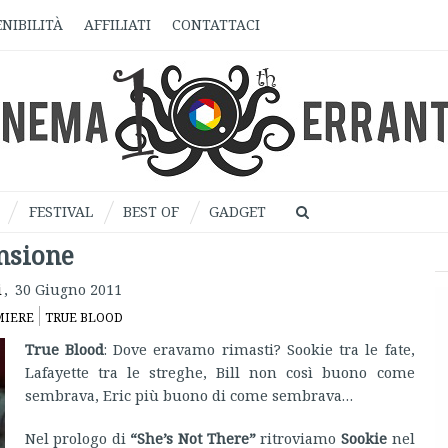
NIBILITÀ
AFFILIATI
CONTATTACI
FESTIVAL
BEST OF
GADGET
nsione
i
,
30 Giugno 2011
MIERE
TRUE BLOOD
True Blood
: Dove eravamo rimasti? Sookie tra le fate,
Lafayette tra le streghe, Bill non così buono come
sembrava, Eric più buono di come sembrava…
Nel prologo di
“She’s Not There”
ritroviamo
Sookie
nel