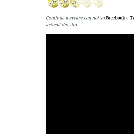
Continua a errare con noi su
Facebook
e
T
articoli del sito.