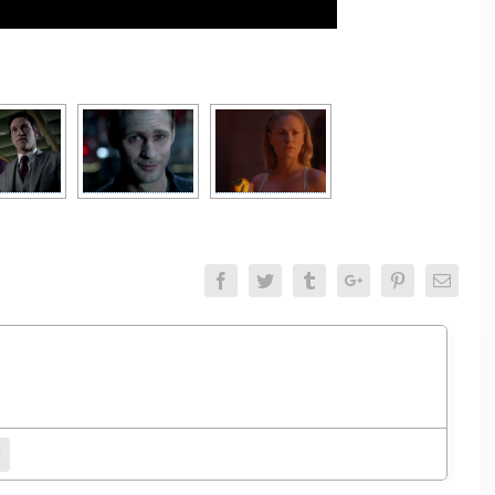
Facebook
Twitter
Tumblr
Google+
Pinterest
Email
entamento.
bsite