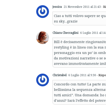
jessica
21 Novembre 2011 al 21:43
- R
Ciao a tutti volovo sapere se qu
su sky…grazie
Chiara Checcaglini
6 Luglio 2011 al 14
Bill è decisamente ringiovanito
restyling è in linea con la sua 
personaggio era un po’ in ombra
da motivazioni narrative o se s
avevano immotivatamente imb
Christabel
6 Luglio 2011 al 9:30
- Risp
Concordo con tutto! La parte mi
bellissima la sequenza alternat
tutti amici”. Una domanda: ho 
d’anni? Sarà l’effetto del pote