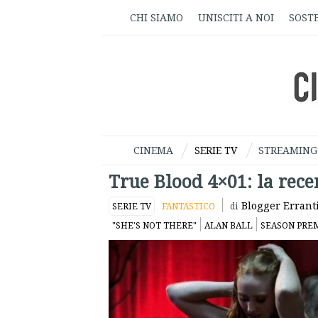
CHI SIAMO
UNISCITI A NOI
SOSTE
CINEMA
SERIE TV
STREAMING
True Blood 4×01: la rece
Blogger Errant
SERIE TV
FANTASTICO
di
"SHE'S NOT THERE"
ALAN BALL
SEASON PRE