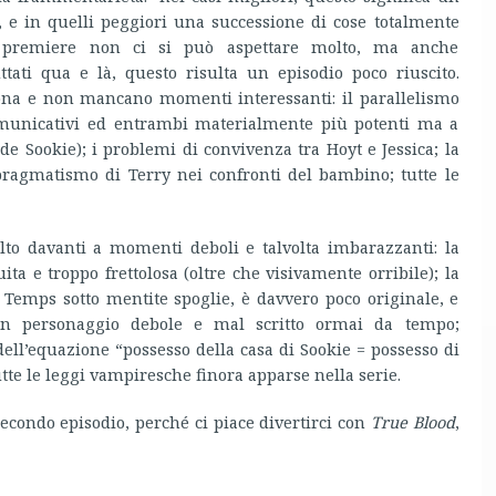
e, e in quelli peggiori una successione di cose totalmente
n premiere non ci si può aspettare molto, ma anche
ati qua e là, questo risulta un episodio poco riuscito.
na e non mancano momenti interessanti: il parallelismo
comunicativi ed entrambi materialmente più potenti ma a
iede Sookie); i problemi di convivenza tra Hoyt e Jessica; la
pragmatismo di Terry nei confronti del bambino; tutte le
to davanti a momenti deboli e talvolta imbarazzanti: la
uita e troppo frettolosa (oltre che visivamente orribile); la
 Temps sotto mentite spoglie, è davvero poco originale, e
 un personaggio debole e mal scritto ormai da tempo;
ell’equazione “possesso della casa di Sookie = possesso di
utte le leggi vampiresche finora apparse nella serie.
econdo episodio, perché ci piace divertirci con
True Blood
,