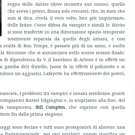
regno delle
fairies
(dove incontra suo nonno, quello
che aveva i poteri, finora solo evocato), che, in men che
non si dica, rivela il vero volto, ben più inquietante,
delle fatine. Come difesa da vampiri e simili le
fairies
si sono trasferite in una dimensione spazio-temporale
totalmente separata da quella degli umani, e così
 realtà di Bon Temps, è passato più di un anno, e molte
la direzione che si annunciava nello scorso season finale:
a di dipendenza da V, il bambino di Arlene è in effetti un
a gamba del) fratello, Jason fa in effetti il poliziotto e si
ndono un agguato), Lafayette ha effettivamente dei poteri,
è mancata, i problemi tra vampiri e umani sembrano giunti
(compianto) Russel Edgington e, lo scopriamo alla fine, del
ità vampiresca,
Bill Compton
, che esprime così quella
tinto fin dalla prima stagione.
naggi sono decine e tutti sono protagonisti di almeno una
lla frammentarietà: nei casi migliori, questo significa un