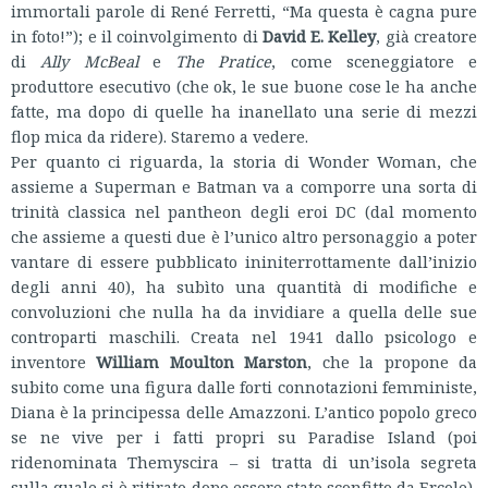
immortali parole di René Ferretti, “Ma questa è cagna pure
in foto!”); e il coinvolgimento di
David E. Kelley
, già creatore
di
Ally McBeal
e
The Pratice
, come sceneggiatore e
produttore esecutivo (che ok, le sue buone cose le ha anche
fatte, ma dopo di quelle ha inanellato una serie di mezzi
flop mica da ridere). Staremo a vedere.
Per quanto ci riguarda, la storia di Wonder Woman, che
assieme a Superman e Batman va a comporre una sorta di
trinità classica nel pantheon degli eroi DC (dal momento
che assieme a questi due è l’unico altro personaggio a poter
vantare di essere pubblicato ininiterrottamente dall’inizio
degli anni 40), ha subìto una quantità di modifiche e
convoluzioni che nulla ha da invidiare a quella delle sue
controparti maschili. Creata nel 1941 dallo psicologo e
inventore
William Moulton Marston
, che la propone da
subito come una figura dalle forti connotazioni femministe,
Diana è la principessa delle Amazzoni. L’antico popolo greco
se ne vive per i fatti propri su Paradise Island (poi
ridenominata Themyscira – si tratta di un’isola segreta
sulla quale si è ritirato dopo essere stato sconfitto da Ercole),