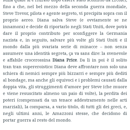
fino a che, nel bel mezzo della seconda guerra mondiale,
Steve Trevor, pilota e agente segreto, vi precipita sopra con il
proprio aereo. Diana salva Steve (e ovviamente se ne
innamora) e decide di riportarlo negli Stati Uniti, dove potrà
dare il proprio contributo per sconfiggere la Germania
nazista e, in seguito, salvare più volte gli Stati Uniti e il
mondo dalla più svariata serie di minacce – non senza
assumere una identità segreta, ça va sans dire: la svenevole
e affabile crocerossina
Diana Price
. Da lì in poi è il solito
tran tran supereroistico: Diana deve affrontare non solo una
schiera di nemici sempre più bizzarri e sempre più dediti
al bondage, ma anche gli equivoci e i problemi causati dalla
doppia vita, gli struggimenti d’amore per Steve (che muore
e viene resuscitato almeno un paio di volte), la perdita dei
poteri (compensati da un tenace addestramento nelle arti
marziali), la comparsa, a vario titolo, di tutti gli dei greci, e,
negli ultimi anni, le Amazzoni stesse, che decidono di
portar guerra al resto del mondo.