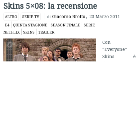
Skins 5×08: la recensione
Giacomo Brotto
,
23 Marzo 2011
ALTRO
SERIE TV
di
E4
QUINTA STAGIONE
SEASON FINALE
SERIE
NETFLIX
SKINS
TRAILER
Con
“Everyone”
Skins è
finalmente
arrivato al suo
quinto finale
di stagione,
episodio privo
di coraggio che
lascia ben poco
al
telespettatore, a parte quella fastidiosa sensazione di
“vorrei, ma non posso”. Quello che manca davvero è il
coraggio, da parte degli autori, di scrivere un solido finale.