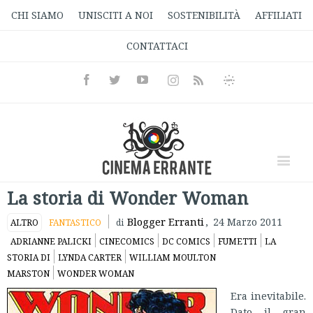
CHI SIAMO
UNISCITI A NOI
SOSTENIBILITÀ
AFFILIATI
CONTATTACI
Facebook
Twitter
Youtube
Instagram
Informativa
Rss
Privacy
La storia di Wonder Woman
Blogger Erranti
,
24 Marzo 2011
ALTRO
FANTASTICO
di
ADRIANNE PALICKI
CINECOMICS
DC COMICS
FUMETTI
LA
STORIA DI
LYNDA CARTER
WILLIAM MOULTON
MARSTON
WONDER WOMAN
Era inevitabile.
Dato il gran