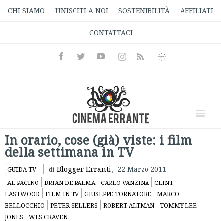
CHI SIAMO
UNISCITI A NOI
SOSTENIBILITÀ
AFFILIATI
CONTATTACI
Facebook
Twitter
Youtube
Instagram
Informativa
Rss
Privacy
In orario, cose (già) viste: i film
della settimana in TV
Blogger Erranti
,
22 Marzo 2011
GUIDA TV
di
AL PACINO
BRIAN DE PALMA
CARLO VANZINA
CLINT
EASTWOOD
FILM IN TV
GIUSEPPE TORNATORE
MARCO
BELLOCCHIO
PETER SELLERS
ROBERT ALTMAN
TOMMY LEE
JONES
WES CRAVEN