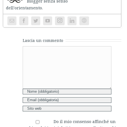
Blogger senza senso
niente
dell'orientament
Instagram
Website
Lascia un commento
Comment
Do il mio consenso affinché un