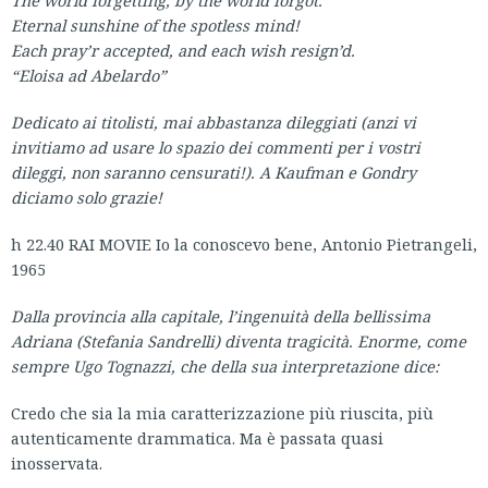
The world forgetting, by the world forgot.
Eternal sunshine of the spotless mind!
Each pray’r accepted, and each wish resign’d.
“Eloisa ad Abelardo”
Dedicato ai titolisti, mai abbastanza dileggiati (anzi vi
invitiamo ad usare lo spazio dei commenti per i vostri
dileggi, non saranno censurati!). A Kaufman e Gondry
diciamo solo grazie!
h 22.40 RAI MOVIE Io la conoscevo bene, Antonio Pietrangeli,
1965
Dalla provincia alla capitale, l’ingenuità della bellissima
Adriana (Stefania Sandrelli) diventa tragicità. Enorme, come
sempre Ugo Tognazzi, che della sua interpretazione dice:
Credo che sia la mia caratterizzazione più riuscita, più
autenticamente drammatica. Ma è passata quasi
inosservata.