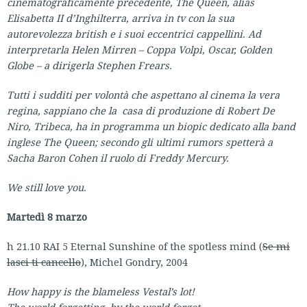
cinematograficamente precedente, The Queen, alias
Elisabetta II d’Inghilterra, arriva in tv con la sua
autorevolezza british e i suoi eccentrici
cappellini
. Ad
interpretarla Helen Mirren – Coppa Volpi, Oscar, Golden
Globe – a dirigerla Stephen Frears.
Tutti i sudditi per volontà che aspettano al cinema la vera
regina, sappiano che la casa di produzione di Robert De
Niro,
Tribeca,
ha in programma un biopic dedicato alla band
inglese The Queen; secondo gli ultimi rumors spetterà a
Sacha Baron Cohen il ruolo di Freddy Mercury.
We still love you.
Martedì 8 marzo
h 21.10 RAI 5 Eternal Sunshine of the spotless mind (
Se mi
lasci ti cancello
), Michel Gondry, 2004
How happy is the blameless Vestal’s lot!