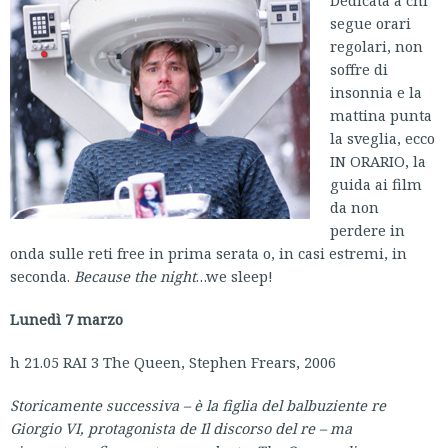
Dedicata a chi
segue orari
regolari, non
soffre di
insonnia e la
mattina punta
la sveglia, ecco
IN ORARIO, la
guida ai film
da non
perdere in
onda sulle reti free in prima serata o, in casi estremi, in
seconda.
Because the night
…we sleep!
Lunedì 7 marzo
h 21.05 RAI 3 The Queen, Stephen Frears, 2006
Storicamente successiva – è la figlia del balbuziente re
Giorgio VI, protagonista de Il discorso del re – ma