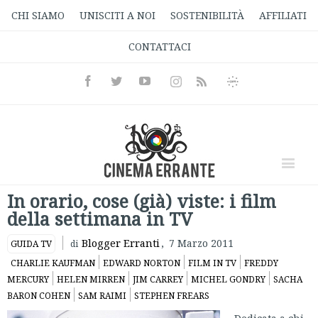
CHI SIAMO
UNISCITI A NOI
SOSTENIBILITÀ
AFFILIATI
CONTATTACI
Facebook
Twitter
Youtube
Instagram
Informativa
Rss
Privacy
In orario, cose (già) viste: i film
della settimana in TV
Blogger Erranti
,
7 Marzo 2011
GUIDA TV
di
CHARLIE KAUFMAN
EDWARD NORTON
FILM IN TV
FREDDY
MERCURY
HELEN MIRREN
JIM CARREY
MICHEL GONDRY
SACHA
BARON COHEN
SAM RAIMI
STEPHEN FREARS