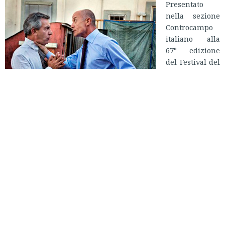
Presentato
nella sezione
Controcampo
italiano alla
67° edizione
del Festival del
Cinema di
Venezia, Into
Paradiso è
l’opera prima
della regista
Paola Randi; la pellicola racconta la storia di Alfonso
(Gianfelice Imparato), uno scienziato napoletano che, dopo
aver perso il lavoro, si trova costretto a chiedere una
raccomandazione al suo vecchio amico d’infanzia, e politico
in carriera, Vincenzo Cacace (Peppe Servillo). Solo in
seguito, quando suo malgrado verrà coinvolto in un
regolamento di conti tra camorristi, Alfonso si renderà
conto che l’amico è imbrigliato con la malavita locale.