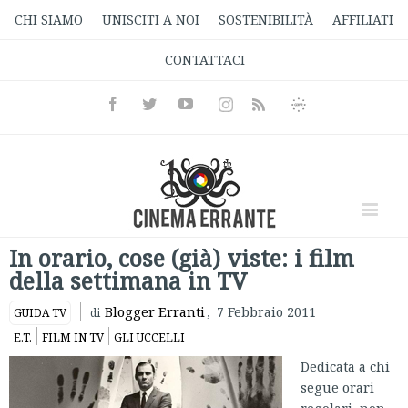
CHI SIAMO
UNISCITI A NOI
SOSTENIBILITÀ
AFFILIATI
CONTATTACI
Facebook
Twitter
Youtube
Instagram
Informativa
Rss
Privacy
In orario, cose (già) viste: i film
della settimana in TV
Blogger Erranti
,
7 Febbraio 2011
GUIDA TV
di
E.T.
FILM IN TV
GLI UCCELLI
Dedicata a chi
segue orari