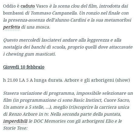
Oddio è
caduto
Vasco
è la
scena
clou del film,
introdotta dai
bombassi
di Tommaso Campanella. Un ronzio nel finale con
la presenza-assenza dell’alunno Cardini e la sua metamorfosi
perfetta
di una mosca.
Questo mercoledì lasciatevi andare alla leggerezza e alla
nostalgia dei banchi di scuola, proprio quelli dove attaccavate
i chewing gum masticati.
Giovedì 10 febbraio
h 21.00 LA 5 A lunga durata. Arbore e gli arborigeni (show)
Stasera variazione di programma, impossibile selezionare un
film (in programmazione ci sono Basic Instinct, Cuore Sacro,
Un amore a 5 stelle, …), meglio (ri)scoprire la carriera unica
di Renzo Arbore in tv. Nella seconda parte della puntata,
imperdibili
le DOC Memories con gli arborigeni Elio e le
Storie Tese: