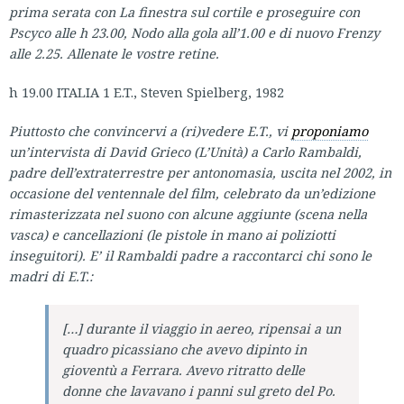
prima serata con La finestra sul cortile e proseguire con
Pscyco alle h 23.00, Nodo alla gola all’1.00 e di nuovo Frenzy
alle 2.25. Allenate le vostre retine.
h 19.00 ITALIA 1 E.T., Steven Spielberg, 1982
Piuttosto che convincervi a (ri)vedere E.T., vi
proponiamo
un’intervista di David Grieco (L’Unità) a Carlo Rambaldi,
padre dell’extraterrestre per antonomasia, uscita nel 2002, in
occasione del ventennale del film, celebrato da un’edizione
rimasterizzata nel suono con alcune aggiunte (scena nella
vasca) e cancellazioni (le pistole in mano ai poliziotti
inseguitori). E’ il Rambaldi padre a raccontarci chi sono le
madri di E.T.:
[…] durante il viaggio in aereo, ripensai a un
quadro picassiano che avevo dipinto in
gioventù a Ferrara. Avevo ritratto delle
donne che lavavano i panni sul greto del Po.