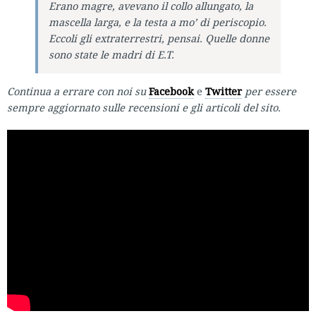
Erano magre, avevano il collo allungato, la
mascella larga, e la testa a mo’ di periscopio.
Eccoli gli extraterrestri, pensai. Quelle donne
sono state le madri di
E.T.
Continua a errare con noi su
Facebook
e
Twitter
per essere
sempre aggiornato sulle recensioni e gli articoli del sito.