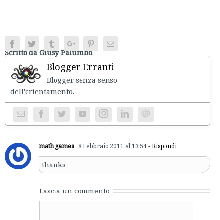
Facebook
Twitter
Tumblr
Google+
Pinterest
Email
Scritto da Giusy Palumbo
.
Blogger Erranti
Blogger senza senso
dell'orientament
Instagram
Website
math games
8 Febbraio 2011 al 13:54
- Rispondi
thanks
Lascia un commento
Comment