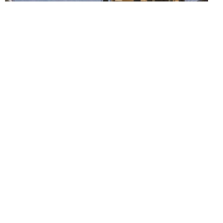
Dedicata a chi segue orari regolari, non soffre di insonnia e
la mattina punta la sveglia, ecco
IN ORARIO
, la guida ai film
da non perdere in onda sulle reti free in prima serata o, in
casi estremi, in seconda.
Because the night belongs to…
sleepers!
Lunedì 27 gennaio