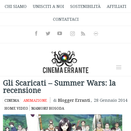
CHI SIAMO
UNISCITI A NOI
SOSTENIBILITÀ
AFFILIATI
CONTATTACI
Facebook
Twitter
Youtube
Instagram
Informativa
Rss
Privacy
Gli Scaricati – Summer Wars: la
recensione
Blogger Erranti
,
28 Gennaio 2014
CINEMA
ANIMAZIONE
di
HOME VIDEO
MAMORU HOSODA