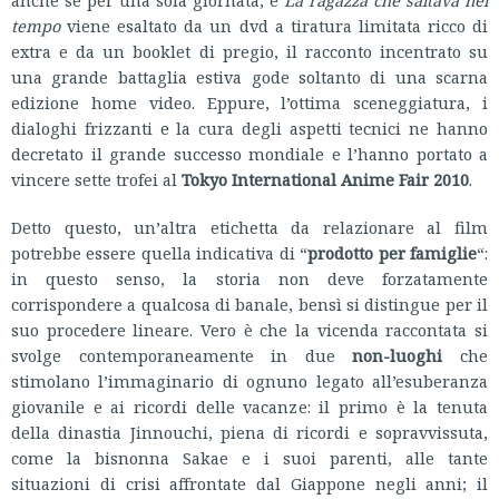
tempo
viene esaltato da un dvd a tiratura limitata ricco di
extra e da un booklet di pregio, il racconto incentrato su
una grande battaglia estiva gode soltanto di una scarna
edizione home video. Eppure, l’ottima sceneggiatura, i
dialoghi frizzanti e la cura degli aspetti tecnici ne hanno
decretato il grande successo mondiale e l’hanno portato a
vincere sette trofei al
Tokyo International Anime Fair 2010
.
Detto questo, un’altra etichetta da relazionare al film
potrebbe essere quella indicativa di “
prodotto per famiglie
“:
in questo senso, la storia non deve forzatamente
corrispondere a qualcosa di banale, bensì si distingue per il
suo procedere lineare. Vero è che la vicenda raccontata si
svolge contemporaneamente in due
non-luoghi
che
stimolano l’immaginario di ognuno legato all’esuberanza
giovanile e ai ricordi delle vacanze: il primo è la tenuta
della dinastia Jinnouchi, piena di ricordi e sopravvissuta,
come la bisnonna Sakae e i suoi parenti, alle tante
situazioni di crisi affrontate dal Giappone negli anni; il