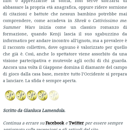
film o apprezzarne la storia, non serve sforzarsi di
abbassare la propria età anagrafica, oppure ridere sornione
di citazioni e battute che nessun bambino potrebbe mai
comprendere, come accadeva in
Shrek
o
Cattivissimo me
.
Summer Wars
inizia come un classico romanzo di
formazione, quando Kenji lascia il suo sgabuzzino da
informatico per andare incontro all’ignoto, ma a prevalere è
il racconto collettivo, dove ognuno è valorizzato per quello
che già è. Così, anche lo spettatore viene assorbito da una
visione partecipativa e mutevole agli occhi di chi guarda.
Ancora una volta il Giappone domina il diamante del campo
di gioco dalla casa base, mentre tutto l’Occidente si prepara
a lanciare. La sfida è sempre aperta.
Scritto da Gianluca Lamendola.
Continua a errare su
Facebook
e
Twitter
per essere sempre
aggiornato sulle recensioni e gli articoli del sito.