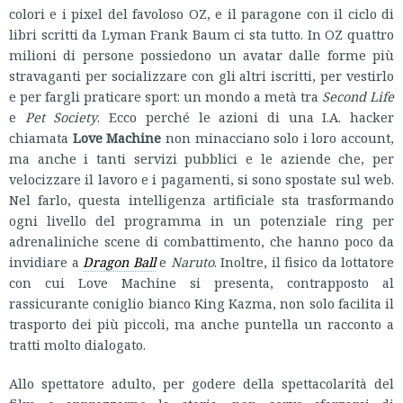
colori e i pixel del favoloso OZ, e il paragone con il ciclo di
libri scritti da Lyman Frank Baum ci sta tutto. In OZ quattro
milioni di persone possiedono un avatar dalle forme più
stravaganti per socializzare con gli altri iscritti, per vestirlo
e per fargli praticare sport: un mondo a metà tra
Second Life
e
Pet Society
. Ecco perché le azioni di una I.A. hacker
chiamata
Love Machine
non minacciano solo i loro account,
ma anche i tanti servizi pubblici e le aziende che, per
velocizzare il lavoro e i pagamenti, si sono spostate sul web.
Nel farlo, questa intelligenza artificiale sta trasformando
ogni livello del programma in un potenziale ring per
adrenaliniche scene di combattimento, che hanno poco da
invidiare a
Dragon Ball
e
Naruto
. Inoltre, il fisico da lottatore
con cui Love Machine si presenta, contrapposto al
rassicurante coniglio bianco King Kazma, non solo facilita il
trasporto dei più piccoli, ma anche puntella un racconto a
tratti molto dialogato.
Allo spettatore adulto, per godere della spettacolarità del