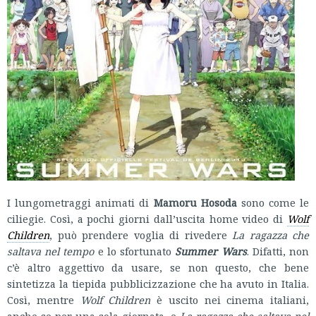
I lungometraggi animati di
Mamoru Hosoda
sono come le
ciliegie. Così, a pochi giorni dall’uscita home video di
Wolf
Children
, può prendere voglia di rivedere
La ragazza che
saltava nel tempo
e lo sfortunato
Summer Wars
. Difatti, non
c’è altro aggettivo da usare, se non questo, che bene
sintetizza la tiepida pubblicizzazione che ha avuto in Italia.
Così, mentre
Wolf Children
è uscito nei cinema italiani,
anche se per una sola giornata, e
La ragazza che saltava nel