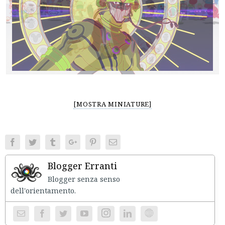
[MOSTRA MINIATURE]
Facebook
Twitter
Tumblr
Google+
Pinterest
Email
Blogger Erranti
Blogger senza senso
dell'orientament
Instagram
Website