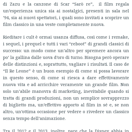
di Zazu e la canzone di Scar “Sarò re”, il film regala
un’esperienza unica sia ai nostalgici, presenti in sala nel
’94, sia ai nuovi spettatori, i quali sono invitati a scoprire un
film classico in una veste completamente nuova.
Rieditare i cult è ormai usanza diffusa, così come i remake,
i sequel, i prequel e tutti i vari “reboot” di grandi classici di
successo: un modo come un’altro per spremere ancora un
po’ la gallina dalle uova d’oro di turno. Bisogna però operare
delle distinzioni e, soprattutto, vagliare i risultati. Il caso de
“Il Re Leone” è un buon esempio di come si possa lavorare
in questo senso, di come si riesca a dare effettivamente
nuova vita e ad arricchire veramente un grande film. Non
solo un’abile manovra di marketing, inevitabile quando si
tratta di grandi produzioni, non un semplice sovrapprezzo
di biglietto ma, un’effettivo apporto al film in sé e, se non
altro, un’ottima occasione per vedere o rivedere un classico
senza tempo dell’animazione.
Tra il 2012 e il 2013, inoltre, pare che la Disney abbia in