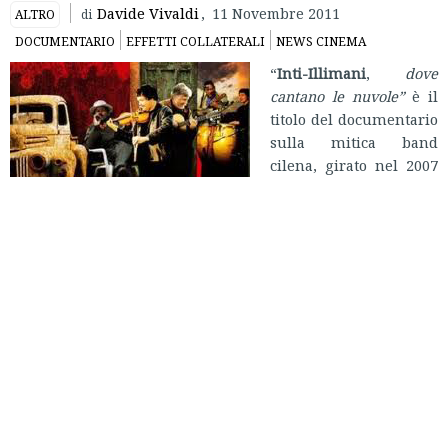
Davide Vivaldi
,
11 Novembre 2011
ALTRO
di
DOCUMENTARIO
EFFETTI COLLATERALI
NEWS CINEMA
“
Inti-Illimani
,
dove
cantano le nuvole”
è il
titolo del documentario
sulla mitica band
cilena, girato nel 2007
da Francesco Cordio e
Paolo Pagnoncelli, che
dal 25 novembre
finalmente sbarca in
sala, dopo i successi di critica e di pubblico a vari festival
italiani e latinoamericani, nell’innovativo circuito di
Distribuzione Indipendente
.
Gli Inti-Illimani, formatisi alla fine degli anni Sessanta, si
imposero durante il periodo del governo democratico di
Salvador Allende
come cantori del messaggio di speranza
nel futuro e nel cambiamento incarnato dal nuovo