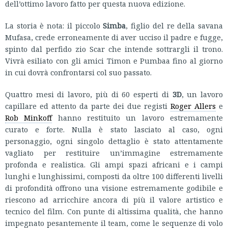
dell’ottimo lavoro fatto per questa nuova edizione.
La storia è nota: il piccolo
Simba
, figlio del re della savana
Mufasa, crede erroneamente di aver ucciso il padre e fugge,
spinto dal perfido zio Scar che intende sottrargli il trono.
Vivrà esiliato con gli amici Timon e Pumbaa fino al giorno
in cui dovrà confrontarsi col suo passato.
Quattro mesi di lavoro, più di 60 esperti di
3D
, un lavoro
capillare ed attento da parte dei due registi
Roger Allers
e
Rob Minkoff
hanno restituito un lavoro estremamente
curato e forte. Nulla è stato lasciato al caso, ogni
personaggio, ogni singolo dettaglio è stato attentamente
vagliato per restituire un’immagine estremamente
profonda e realistica. Gli ampi spazi africani e i campi
lunghi e lunghissimi, composti da oltre 100 differenti livelli
di profondità offrono una visione estremamente godibile e
riescono ad arricchire ancora di più il valore artistico e
tecnico del film. Con punte di altissima qualità, che hanno
impegnato pesantemente il team, come le sequenze di volo