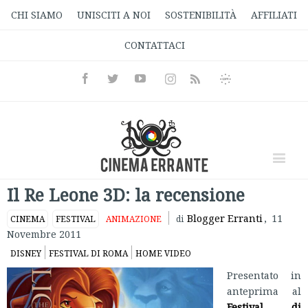
CHI SIAMO
UNISCITI A NOI
SOSTENIBILITÀ
AFFILIATI
CONTATTACI
Facebook
Twitter
Youtube
Instagram
Informativa
Rss
Privacy
Il Re Leone 3D: la recensione
Blogger Erranti
,
11
CINEMA
FESTIVAL
ANIMAZIONE
di
Novembre 2011
DISNEY
FESTIVAL DI ROMA
HOME VIDEO
Presentato in
anteprima al
Festival di