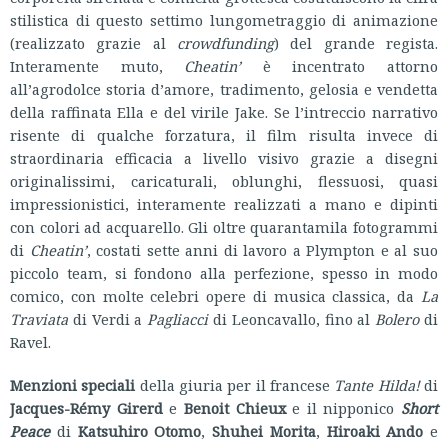
stilistica di questo settimo lungometraggio di animazione
(realizzato grazie al
crowdfunding
) del grande regista.
Interamente muto,
Cheatin’
è incentrato attorno
all’agrodolce storia d’amore, tradimento, gelosia e vendetta
della raffinata Ella e del virile Jake. Se l’intreccio narrativo
risente di qualche forzatura, il film risulta invece di
straordinaria efficacia a livello visivo grazie a disegni
originalissimi, caricaturali, oblunghi, flessuosi, quasi
impressionistici, interamente realizzati a mano e dipinti
con colori ad acquarello. Gli oltre quarantamila fotogrammi
di
Cheatin’
, costati sette anni di lavoro a Plympton e al suo
piccolo team, si fondono alla perfezione, spesso in modo
comico, con molte celebri opere di musica classica, da
La
Traviata
di Verdi a
Pagliacci
di Leoncavallo, fino al
Bolero
di
Ravel.
Menzioni speciali
della giuria per il francese
Tante Hilda!
di
Jacques-Rémy Girerd
e
Benoit Chieux
e il nipponico
Short
Peace
di
Katsuhiro Otomo
,
Shuhei Morita
,
Hiroaki Ando
e