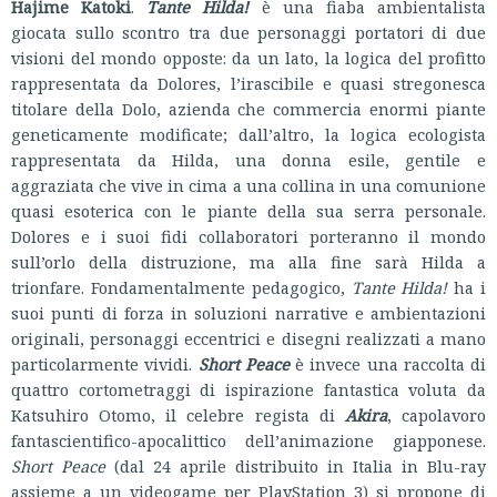
Hajime Katoki
.
Tante Hilda!
è una fiaba ambientalista
giocata sullo scontro tra due personaggi portatori di due
visioni del mondo opposte: da un lato, la logica del profitto
rappresentata da Dolores, l’irascibile e quasi stregonesca
titolare della Dolo, azienda che commercia enormi piante
geneticamente modificate; dall’altro, la logica ecologista
rappresentata da Hilda, una donna esile, gentile e
aggraziata che vive in cima a una collina in una comunione
quasi esoterica con le piante della sua serra personale.
Dolores e i suoi fidi collaboratori porteranno il mondo
sull’orlo della distruzione, ma alla fine sarà Hilda a
trionfare. Fondamentalmente pedagogico,
Tante Hilda!
ha i
suoi punti di forza in soluzioni narrative e ambientazioni
originali, personaggi eccentrici e disegni realizzati a mano
particolarmente vividi.
Short Peace
è invece una raccolta di
quattro cortometraggi di ispirazione fantastica voluta da
Katsuhiro Otomo, il celebre regista di
Akira
, capolavoro
fantascientifico-apocalittico dell’animazione giapponese.
Short Peace
(dal 24 aprile distribuito in Italia in Blu-ray
assieme a un videogame per PlayStation 3) si propone di