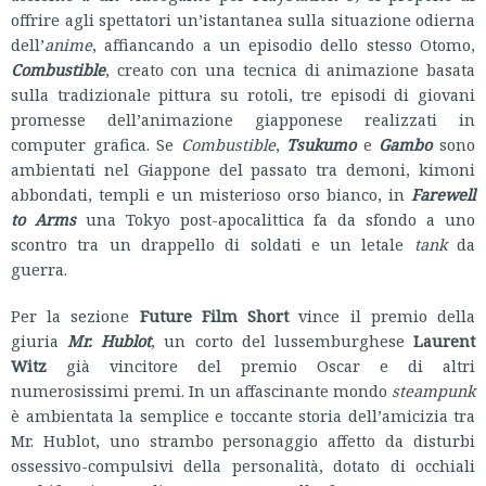
offrire agli spettatori un’istantanea sulla situazione odierna
dell’
anime
, affiancando a un episodio dello stesso Otomo,
Combustible
, creato con una tecnica di animazione basata
sulla tradizionale pittura su rotoli, tre episodi di giovani
promesse dell’animazione giapponese realizzati in
computer grafica. Se
Combustible
,
Tsukumo
e
Gambo
sono
ambientati nel Giappone del passato tra demoni, kimoni
abbondati, templi e un misterioso orso bianco, in
Farewell
to Arms
una Tokyo post-apocalittica fa da sfondo a uno
scontro tra un drappello di soldati e un letale
tank
da
guerra.
Per la sezione
Future Film Short
vince il premio della
giuria
Mr. Hublot
, un corto del lussemburghese
Laurent
Witz
già vincitore del premio Oscar e di altri
numerosissimi premi. In un affascinante mondo
steampunk
è ambientata la semplice e toccante storia dell’amicizia tra
Mr. Hublot, uno strambo personaggio affetto da disturbi
ossessivo-compulsivi della personalità, dotato di occhiali