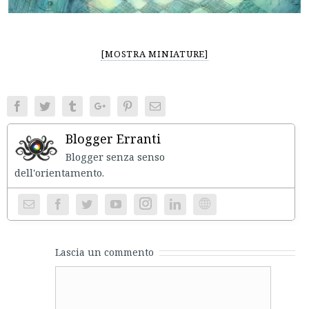
[MOSTRA MINIATURE]
Facebook
Twitter
Tumblr
Google+
Pinterest
Email
Blogger Erranti
Blogger senza senso
dell'orientament
Instagram
Website
Lascia un commento
Comment