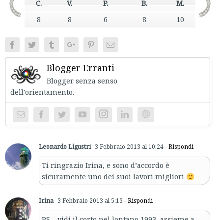
C.
V.
P.
B.
M.
8
8
6
8
10
Facebook
Twitter
Tumblr
Google+
Pinterest
Email
Blogger Erranti
Blogger senza senso
dell'orientament
Instagram
Website
Leonardo Ligustri
3 Febbraio 2013 al 10:24
- Rispondi
Ti ringrazio Irina, e sono d’accordo è
sicuramente uno dei suoi lavori migliori
Irina
3 Febbraio 2013 al 5:13
- Rispondi
PS – vidi il corto nel lontano 1993, assieme a