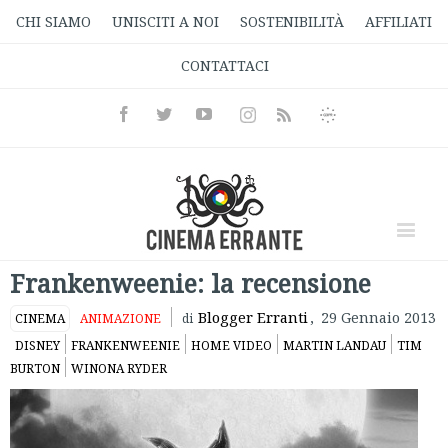
CHI SIAMO
UNISCITI A NOI
SOSTENIBILITÀ
AFFILIATI
CONTATTACI
Facebook
Twitter
Youtube
Instagram
Informativa
Rss
Privacy
Frankenweenie: la recensione
Blogger Erranti
,
29 Gennaio 2013
CINEMA
ANIMAZIONE
di
DISNEY
FRANKENWEENIE
HOME VIDEO
MARTIN LANDAU
TIM
BURTON
WINONA RYDER