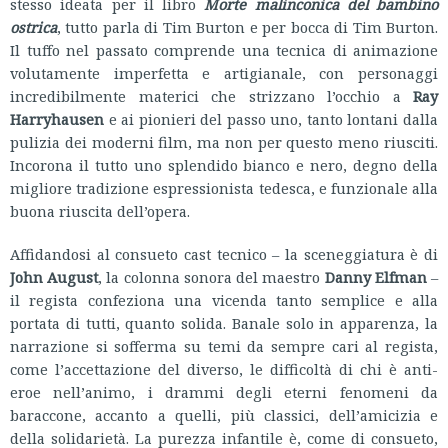
stesso ideata per il libro
Morte malinconica del bambino
ostrica
, tutto parla di Tim Burton e per bocca di Tim Burton.
Il tuffo nel passato comprende una tecnica di animazione
volutamente imperfetta e artigianale, con personaggi
incredibilmente materici che strizzano l’occhio a
Ray
Harryhausen
e ai pionieri del passo uno, tanto lontani dalla
pulizia dei moderni film, ma non per questo meno riusciti.
Incorona il tutto uno splendido bianco e nero, degno della
migliore tradizione espressionista tedesca, e funzionale alla
buona riuscita dell’opera.
Affidandosi al consueto cast tecnico – la sceneggiatura è di
John August
, la colonna sonora del maestro
Danny Elfman
–
il regista confeziona una vicenda tanto semplice e alla
portata di tutti, quanto solida. Banale solo in apparenza, la
narrazione si sofferma su temi da sempre cari al regista,
come l’accettazione del diverso, le difficoltà di chi è anti-
eroe nell’animo, i drammi degli eterni fenomeni da
baraccone, accanto a quelli, più classici, dell’amicizia e
della solidarietà. La purezza infantile è, come di consueto,