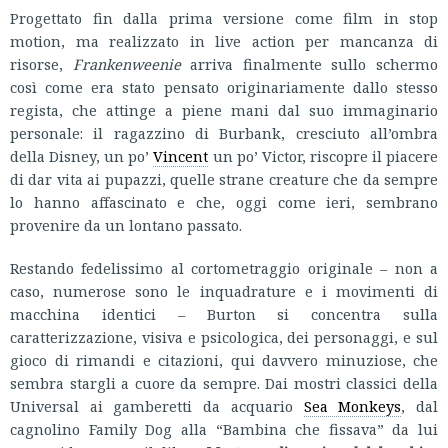
Progettato fin dalla prima versione come film in stop
motion, ma realizzato in live action per mancanza di
risorse,
Frankenweenie
arriva finalmente sullo schermo
così come era stato pensato originariamente dallo stesso
regista, che attinge a piene mani dal suo immaginario
personale: il ragazzino di Burbank, cresciuto all’ombra
della Disney, un po’
Vincent
un po’ Victor, riscopre il piacere
di dar vita ai pupazzi, quelle strane creature che da sempre
lo hanno affascinato e che, oggi come ieri, sembrano
provenire da un lontano passato.
Restando fedelissimo al cortometraggio originale – non a
caso, numerose sono le inquadrature e i movimenti di
macchina identici – Burton si concentra sulla
caratterizzazione, visiva e psicologica, dei personaggi, e sul
gioco di rimandi e citazioni, qui davvero minuziose, che
sembra stargli a cuore da sempre. Dai mostri classici della
Universal ai gamberetti da acquario
Sea Monkeys
, dal
cagnolino Family Dog alla “Bambina che fissava” da lui