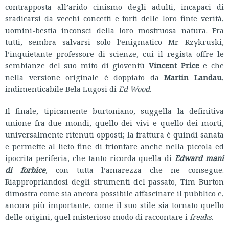
contrapposta all’arido cinismo degli adulti, incapaci di
sradicarsi da vecchi concetti e forti delle loro finte verità,
uomini-bestia inconsci della loro mostruosa natura. Fra
tutti, sembra salvarsi solo l’enigmatico Mr. Rzykruski,
l’inquietante professore di scienze, cui il regista offre le
sembianze del suo mito di gioventù
Vincent Price
e che
nella versione originale è doppiato da
Martin Landau
,
indimenticabile Bela Lugosi di
Ed Wood
.
Il finale, tipicamente burtoniano, suggella la definitiva
unione fra due mondi, quello dei vivi e quello dei morti,
universalmente ritenuti opposti; la frattura è quindi sanata
e permette al lieto fine di trionfare anche nella piccola ed
ipocrita periferia, che tanto ricorda quella di
Edward mani
di forbice
, con tutta l’amarezza che ne consegue.
Riappropriandosi degli strumenti del passato, Tim Burton
dimostra come sia ancora possibile affascinare il pubblico e,
ancora più importante, come il suo stile sia tornato quello
delle origini, quel misterioso modo di raccontare i
freaks
.