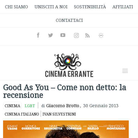
CHI SIAMO
UNISCITI A NOI
SOSTENIBILITÀ
AFFILIATI
CONTATTACI
Facebook
Twitter
Youtube
Instagram
Informativa
Rss
Privacy
Good As You – Come non detto: la
recensione
Giacomo Brotto
,
30 Gennaio 2013
CINEMA
LGBT
di
CINEMA ITALIANO
IVAN SILVESTRINI