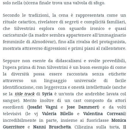
solo nella (s)cena finale trova una valvola di sfogo.
Secondo le tradizioni, la cena è rappresentata come un
rituale catartico, rivelatore di segreti e complicità familiari,
che Silvestrini esplora con sguardo ironico e quasi
caricaturale (la madre sembra appartenere all’immaginario
femminile di Almodòvar), fino alla rivalsa del protagonista,
mostrata attraverso digressioni e primi piani al rallentatore.
Seppure non esente da didascalismi e svolte prevedibili,
l’opera prima di Ivan Silvestrini è un buon esempio di come
la diversità possa essere raccontata senza etichette
attraverso un linguaggio universale di facile
identificazione, con leggerezza e onestà intellettuale (anche
se la
title track
di
Syria
è un’onta che andrebbe lavata col
sangue). Merito inoltre di un cast composto da attori
esordienti (
Josafat Vagni
e
Jose Dammert
) e da volti
televisivi (le vj
Valeria Bilello
e
Valentina Correani
)
incredibilmente in parte, insieme ai fuoriclasse
Monica
Guerritore
e
Nanni Bruschetta
. Ciliegina sulla torta,
Il