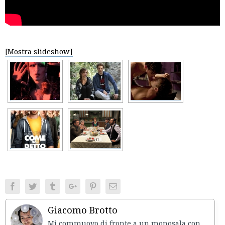
[Mostra slideshow]
Facebook
Twitter
Tumblr
Google+
Pinterest
Email
Giacomo Brotto
Mi commuovo di fronte a un monosala con