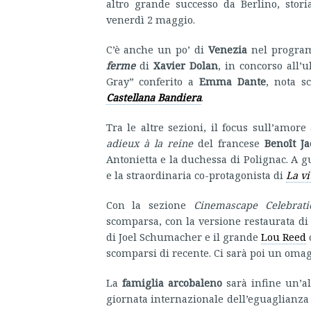
altro grande successo da Berlino, sto
venerdì 2 maggio.
C’è anche un po’ di
Venezia
nel program
ferme
di
Xavier Dolan
, in concorso all’
Gray” conferito a
Emma Dante
, nota s
Castellana Bandiera
.
Tra le altre sezioni, il focus sull’amor
adieux à la reine
del francese
Benoît Ja
Antonietta e la duchessa di Polignac. A 
e la straordinaria co-protagonista di
La vi
Con la sezione
Cinemascape Celebrati
scomparsa, con la versione restaurata d
di Joel Schumacher e il grande
Lou Reed
scomparsi di recente. Ci sarà poi un omagg
La
famiglia arcobaleno
sarà infine un’al
giornata internazionale dell’eguaglianz