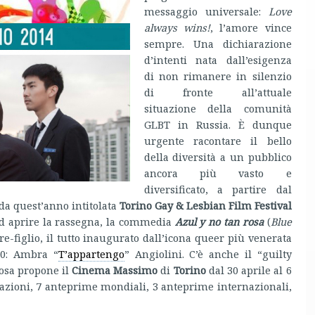
messaggio universale:
Love
always wins!
, l’amore vince
sempre. Una dichiarazione
d’intenti nata dall’esigenza
di non rimanere in silenzio
di fronte all’attuale
situazione della comunità
GLBT in Russia. È dunque
urgente racontare il bello
della diversità a un pubblico
ancora più vasto e
diversificato, a partire dal
da quest’anno intitolata
Torino Gay & Lesbian Film Festival
Ad aprire la rassegna, la commedia
Azul y no tan rosa
(
Blue
re-figlio, il tutto inaugurato dall’icona queer più venerata
90: Ambra “
T’appartengo
” Angiolini. C’è anche il “guilty
cosa propone il
Cinema Massimo
di
Torino
dal 30 aprile al 6
nazioni, 7 anteprime mondiali, 3 anteprime internazionali,