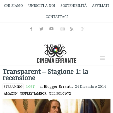
CHI SIAMO
UNISCITI A NOI
SOSTENIBILITÀ
AFFILIATI
CONTATTACI
Facebook
Twitter
Youtube
Instagram
Informativa
Rss
Privacy
Transparent – Stagione 1: la
recensione
Blogger Erranti
,
24 Dicembre 2014
STREAMING
LGBT
di
AMAZON
JEFFREY TAMBOR
JILL SOLOWAY