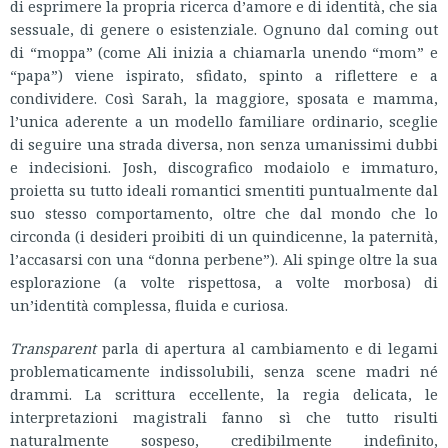
di esprimere la propria ricerca d’amore e di identità, che sia
sessuale, di genere o esistenziale. Ognuno dal coming out
di “moppa” (come Ali inizia a chiamarla unendo “mom” e
“papa”) viene ispirato, sfidato, spinto a riflettere e a
condividere. Così Sarah, la maggiore, sposata e mamma,
l’unica aderente a un modello familiare ordinario, sceglie
di seguire una strada diversa, non senza umanissimi dubbi
e indecisioni. Josh, discografico modaiolo e immaturo,
proietta su tutto ideali romantici smentiti puntualmente dal
suo stesso comportamento, oltre che dal mondo che lo
circonda (i desideri proibiti di un quindicenne, la paternità,
l’accasarsi con una “donna perbene”). Ali spinge oltre la sua
esplorazione (a volte rispettosa, a volte morbosa) di
un’identità complessa, fluida e curiosa.
Transparent
parla di apertura al cambiamento e di legami
problematicamente indissolubili, senza scene madri né
drammi. La scrittura eccellente, la regia delicata, le
interpretazioni magistrali fanno sì che tutto risulti
naturalmente sospeso, credibilmente indefinito,