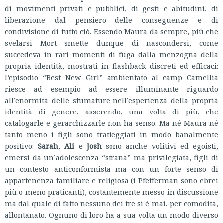
di movimenti privati e pubblici, di gesti e abitudini, di
liberazione dal pensiero delle conseguenze e di
condivisione di tutto ciò. Essendo Maura da sempre, più che
svelarsi Mort smette dunque di nascondersi, come
succedeva in rari momenti di fuga dalla menzogna della
propria identità, mostrati in flashback discreti ed efficaci:
l’episodio “Best New Girl” ambientato al camp Camellia
riesce ad esempio ad essere illuminante riguardo
all’enormità delle sfumature nell’esperienza della propria
identità di genere, asserendo, una volta di più, che
catalogarle e gerarchizzarle non ha senso. Ma né Maura né
tanto meno i figli sono tratteggiati in modo banalmente
positivo:
Sarah
,
Ali
e
Josh
sono anche volitivi ed egoisti,
emersi da un’adolescenza “strana” ma privilegiata, figli di
un contesto anticonformista ma con un forte senso di
appartenenza familiare e religiosa (i Pfefferman sono ebrei
più o meno praticanti), costantemente messo in discussione
ma dal quale di fatto nessuno dei tre si è mai, per comodità,
allontanato. Ognuno di loro ha a sua volta un modo diverso