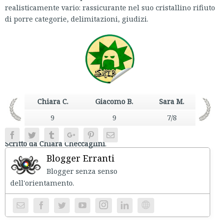
realisticamente vario: rassicurante nel suo cristallino rifiuto
di porre categorie, delimitazioni, giudizi.
Chiara C.
Giacomo B.
Sara M.
9
9
7/8
Facebook
Twitter
Tumblr
Google+
Pinterest
Email
Scritto da Chiara Checcaglini
.
Blogger Erranti
Blogger senza senso
dell'orientament
Instagram
Website