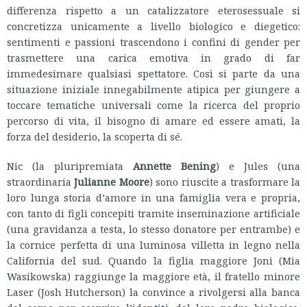
differenza rispetto a un catalizzatore eterosessuale si
concretizza unicamente a livello biologico e diegetico:
sentimenti e passioni trascendono i confini di gender per
trasmettere una carica emotiva in grado di far
immedesimare qualsiasi spettatore. Così si parte da una
situazione iniziale innegabilmente atipica per giungere a
toccare tematiche universali come la ricerca del proprio
percorso di vita, il bisogno di amare ed essere amati, la
forza del desiderio, la scoperta di sé.
Nic (la pluripremiata
Annette Bening
) e Jules (una
straordinaria
Julianne Moore
) sono riuscite a trasformare la
loro lunga storia d’amore in una famiglia vera e propria,
con tanto di figli concepiti tramite inseminazione artificiale
(una gravidanza a testa, lo stesso donatore per entrambe) e
la cornice perfetta di una luminosa villetta in legno nella
California del sud. Quando la figlia maggiore Joni (Mia
Wasikowska) raggiunge la maggiore età, il fratello minore
Laser (Josh Hutcherson) la convince a rivolgersi alla banca