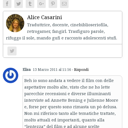
Facebook
Twitter
Tumblr
Google+
Pinterest
Email
Alice Casarini
Traduttrice, docente, cinebiblioseriofila,
retrogamer, fangirl. Trasfiguro parole,
rifuggo il sole, mando gufi e racconto adolescenti stufi.
Elisa
13 Marzo 2011 al 11:56
- Rispondi
Beh io sono andata a vedere il film con delle
aspettative molto alte, visto che ne ho lette
parecchie recensioni e diverse illuminanti
interviste ad Annette Bening e Julienne Moore
e, forse per questo sono rimasta un pò delusa.
Non mi riferisco tanto alle tematiche trattate,
molto attuali ed importanti, quanto alla
“lentezza” del film e ad alcune scelte