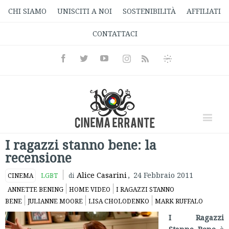
CHI SIAMO
UNISCITI A NOI
SOSTENIBILITÀ
AFFILIATI
CONTATTACI
Facebook
Twitter
Youtube
Instagram
Informativa
Rss
Privacy
I ragazzi stanno bene: la
recensione
Alice Casarini
,
24 Febbraio 2011
CINEMA
LGBT
di
ANNETTE BENING
HOME VIDEO
I RAGAZZI STANNO
BENE
JULIANNE MOORE
LISA CHOLODENKO
MARK RUFFALO
I Ragazzi