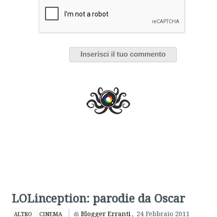
LOLinception: parodie da Oscar
Blogger Erranti
,
24 Febbraio 2011
ALTRO
CINEMA
di
FOCUS CINEMA
INCEPTION
“Inception”
merita l’Oscar.
Sì, lo so,