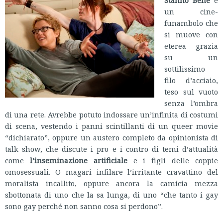
Stanno Bene
è
un cine-
funambolo che
si muove con
eterea grazia
su un
sottilissimo
filo d’acciaio,
teso sul vuoto
senza l’ombra
di una rete. Avrebbe potuto indossare un’infinita di costumi
di scena, vestendo i panni scintillanti di un queer movie
“dichiarato”, oppure un austero completo da opinionista di
talk show, che discute i pro e i contro di temi d’attualità
come
l’inseminazione artificiale
e i figli delle coppie
omosessuali. O magari infilare l’irritante cravattino del
moralista incallito, oppure ancora la camicia mezza
sbottonata di uno che la sa lunga, di uno “che tanto i gay
sono gay perché non sanno cosa si perdono”.