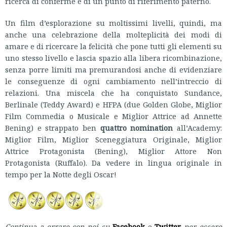
ricerca di conferme e di un punto di riferimento paterno.
Un film d’esplorazione su moltissimi livelli, quindi, ma
anche una celebrazione della molteplicità dei modi di
amare e di ricercare la felicità che pone tutti gli elementi su
uno stesso livello e lascia spazio alla libera ricombinazione,
senza porre limiti ma premurandosi anche di evidenziare
le conseguenze di ogni cambiamento nell’intreccio di
relazioni. Una miscela che ha conquistato Sundance,
Berlinale (Teddy Award) e HFPA (due Golden Globe, Miglior
Film Commedia o Musicale e Miglior Attrice ad Annette
Bening) e strappato ben
quattro nomination
all’Academy:
Miglior Film, Miglior Sceneggiatura Originale, Miglior
Attrice Protagonista (Bening), Miglior Attore Non
Protagonista (Ruffalo). Da vedere in lingua originale in
tempo per la Notte degli Oscar!
Continua a errare con noi su
Facebook
e
Twitter
per essere