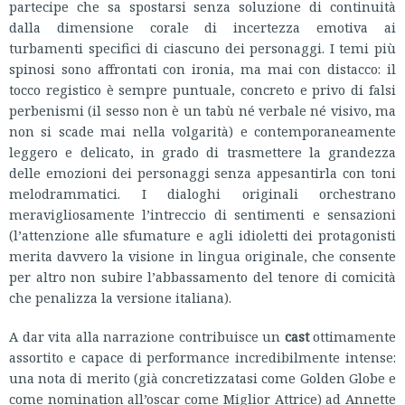
partecipe che sa spostarsi senza soluzione di continuità
dalla dimensione corale di incertezza emotiva ai
turbamenti specifici di ciascuno dei personaggi. I temi più
spinosi sono affrontati con ironia, ma mai con distacco: il
tocco registico è sempre puntuale, concreto e privo di falsi
perbenismi (il sesso non è un tabù né verbale né visivo, ma
non si scade mai nella volgarità) e contemporaneamente
leggero e delicato, in grado di trasmettere la grandezza
delle emozioni dei personaggi senza appesantirla con toni
melodrammatici. I dialoghi originali orchestrano
meravigliosamente l’intreccio di sentimenti e sensazioni
(l’attenzione alle sfumature e agli idioletti dei protagonisti
merita davvero la visione in lingua originale, che consente
per altro non subire l’abbassamento del tenore di comicità
che penalizza la versione italiana).
A dar vita alla narrazione contribuisce un
cast
ottimamente
assortito e capace di performance incredibilmente intense:
una nota di merito (già concretizzatasi come Golden Globe e
come nomination all’oscar come Miglior Attrice) ad Annette