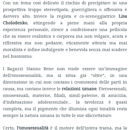
Con un tema così delicato il rischio di precipitare in una
prospettiva troppo stereotipata, guerrigliera o offensiva è
davvero alto. Invece la regista e co-sceneggiatrice
Lisa
Cholodenko
, attingendo a piene mani alla propria
esperienza personale, riesce a confezionare una pellicola
che sa essere realistica e corporea ma non volgare, acuta e
riflessiva ma non pedante, eticamente attenta ma mai
moralista e infine indulgente e benevola senza mai scadere
nel buonismo.
I Ragazzi Stanno Bene non vuole essere un’immagine
dell’omosessualità, ma si situa già “oltre”, in una
dimensione in cui non contano i cromosomi delle parti in
causa, ma contano invece le
relazioni umane
. Eterosessuali,
omosessuali, materne, filiali, simil-paterne, di amicizia,
d’infatuazione adolescenziale… la tavolozza è quasi
completa, ma il pigmento che illumina ogni tonalità resta
sempre la natura umana in tutte le sue sfaccettature.
Certo,
l’omosessualità
è il motore dell’intera trama, ma la