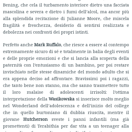
Bening, che cela il turbamento interiore dietro una facciata
mascolina e severa e dietro i fumi dell’alcol, ma ancor più
alla splendida recitazione di Julianne Moore, che miscela
fragilità e freschezza, desiderio di sentirsi realizzata e
debolezza nei confronti dei propri istinti.
Perfetto anche
Mark Ruffalo
, che riesce a essere al contempo
estremamente sicuro di sé e totalmente in balia degli eventi
e delle proprie emozioni e che si lancia alla scoperta della
paternità con l’entusiasmo di un bambino, per poi restare
invischiato nelle stesse dinamiche del mondo adulto che si
era appena deciso ad affrontare. Bravissimi poi i ragazzi,
che tanto bene non stanno, ma che sanno trasmettere tutto
il loro malaise di adolescenti irrisolti: l’ottima
interpretazione della
Wasikowska
si inserisce molto meglio
nel Wonderland dell’adolescenza e dell’inizio del college
che in quello burtoniano di dubbia riuscita, mentre il
giovane
Hutcherson
sveste i panni infantili (ma già
promettenti) di Terabithia per dar vita a un teenager alla