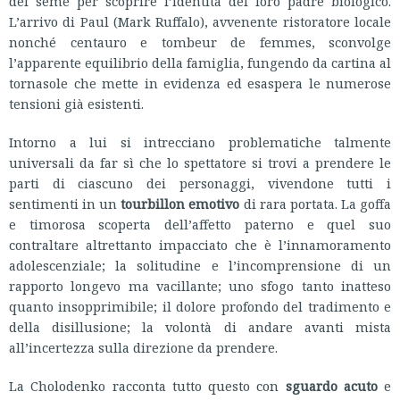
del seme per scoprire l’identità del loro padre biologico.
L’arrivo di Paul (Mark Ruffalo), avvenente ristoratore locale
nonché centauro e tombeur de femmes, sconvolge
l’apparente equilibrio della famiglia, fungendo da cartina al
tornasole che mette in evidenza ed esaspera le numerose
tensioni già esistenti.
Intorno a lui si intrecciano problematiche talmente
universali da far sì che lo spettatore si trovi a prendere le
parti di ciascuno dei personaggi, vivendone tutti i
sentimenti in un
tourbillon emotivo
di rara portata. La goffa
e timorosa scoperta dell’affetto paterno e quel suo
contraltare altrettanto impacciato che è l’innamoramento
adolescenziale; la solitudine e l’incomprensione di un
rapporto longevo ma vacillante; uno sfogo tanto inatteso
quanto insopprimibile; il dolore profondo del tradimento e
della disillusione; la volontà di andare avanti mista
all’incertezza sulla direzione da prendere.
La Cholodenko racconta tutto questo con
sguardo acuto
e