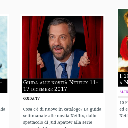
I 1
-
Guida alle novità Netflix 11-
a N
17 dicembre 2017
ALT
GUIDA TV
10 F
ida
Cosa c'è di nuovo in catalogo? La guida
ed e
settimanale alle novità Netflix, dallo
Netf
spettacolo di Jud Apatow alla serie