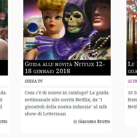
Guida alle novità Netflix 12-
Le 
18 gennaio 2018
gua
GUIDA TV
ALT
ida
Cosa c'è di nuovo in catalogo? La guida
10 S
di
settimanale alle novità Netflix, da "I
fest
d
giocattoli della nostra infanzia" al talk
Netf
show di Letterman
otto
Giacomo Brotto
di